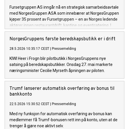
Fursetgruppen AS inngår nå en strategisk samarbeidsavtale
med NorgesGruppen ASA som innebærer at NorgesGruppen
kjøper 35 prosent av Fursetgruppen – en av Norges ledende
aktører innen restaurantdrift, kantine og eventcatering. I
tillegg etablerer de to partene et nytt selskap med lik
eierandel, som skal brukes til felles fremtidig satsing innen
NorgesGruppens første beredskapsbutikk er i drift
restaurant, kantine og catering.
28.5.2026 10:35:17 CEST
|
Pressemelding
KIWI Heer i Frogn blir pilotbutikk i NorgesGruppens nye
satsing på beredskapsbutikker. Onsdag 27. mai markerte
næringsminister Cecilie Myrseth åpningen av piloten.
Trumf lanserer automatisk overføring av bonus til
bankkonto
22.5.2026 15:30:52 CEST
|
Pressemelding
Med ny funksjon for automatisk overføring av bonus kan
medlemmer få Trumf-bonusen rett inn på konto, uten at de
trenger å gjøre noe aktivt selv.