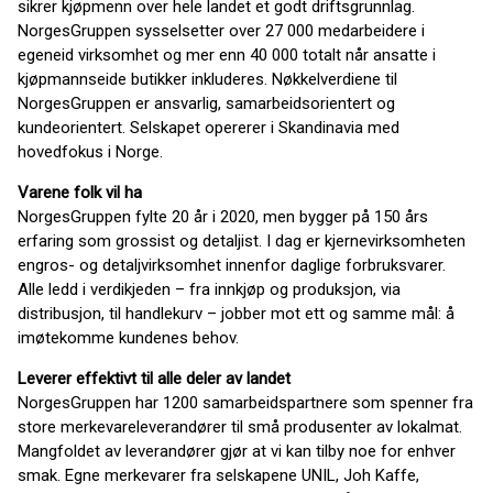
sikrer kjøpmenn over hele landet et godt driftsgrunnlag.
NorgesGruppen sysselsetter over 27 000 medarbeidere i
egeneid virksomhet og mer enn 40 000 totalt når ansatte i
kjøpmannseide butikker inkluderes. Nøkkelverdiene til
NorgesGruppen er ansvarlig, samarbeidsorientert og
kundeorientert. Selskapet opererer i Skandinavia med
hovedfokus i Norge.
Varene folk vil ha
NorgesGruppen fylte 20 år i 2020, men bygger på 150 års
erfaring som grossist og detaljist. I dag er kjernevirksomheten
engros- og detaljvirksomhet innenfor daglige forbruksvarer.
Alle ledd i verdikjeden – fra innkjøp og produksjon, via
distribusjon, til handlekurv – jobber mot ett og samme mål: å
imøtekomme kundenes behov.
Leverer effektivt til alle deler av landet
NorgesGruppen har 1200 samarbeidspartnere som spenner fra
store merkevareleverandører til små produsenter av lokalmat.
Mangfoldet av leverandører gjør at vi kan tilby noe for enhver
smak. Egne merkevarer fra selskapene UNIL, Joh Kaffe,