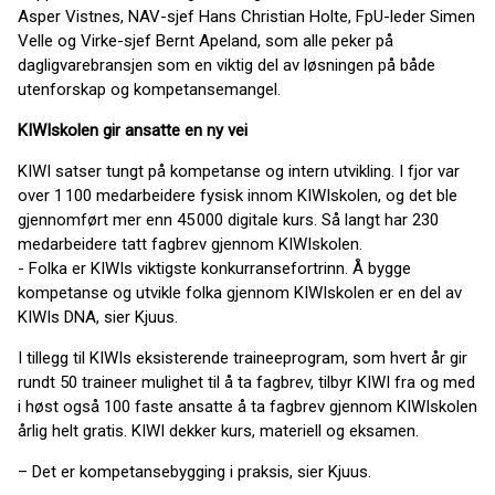
Asper Vistnes, NAV-sjef Hans Christian Holte, FpU-leder Simen
Velle og Virke-sjef Bernt Apeland, som alle peker på
dagligvarebransjen som en viktig del av løsningen på både
utenforskap og kompetansemangel.
KIWIskolen gir ansatte en ny vei
KIWI satser tungt på kompetanse og intern utvikling. I fjor var
over 1 100 medarbeidere fysisk innom KIWIskolen, og det ble
gjennomført mer enn 45 000 digitale kurs. Så langt har 230
medarbeidere tatt fagbrev gjennom KIWIskolen.
- Folka er KIWIs viktigste konkurransefortrinn. Å bygge
kompetanse og utvikle folka gjennom KIWIskolen er en del av
KIWIs DNA, sier Kjuus.
I tillegg til KIWIs eksisterende traineeprogram, som hvert år gir
rundt 50 traineer mulighet til å ta fagbrev, tilbyr KIWI fra og med
i høst også 100 faste ansatte å ta fagbrev gjennom KIWIskolen
årlig helt gratis. KIWI dekker kurs, materiell og eksamen.
– Det er kompetansebygging i praksis, sier Kjuus.