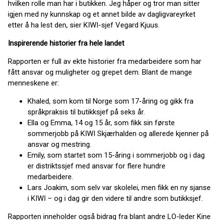
hvilken rolle man har i butikken. Jeg håper og tror man sitter
igjen med ny kunnskap og et annet bilde av dagligvareyrket
etter å ha lest den, sier KIWI-sjef Vegard Kjuus.
Inspirerende historier fra hele landet
Rapporten er full av ekte historier fra medarbeidere som har
fått ansvar og muligheter og grepet dem. Blant de mange
menneskene er:
Khaled, som kom til Norge som 17-åring og gikk fra
språkpraksis til butikksjef på seks år.
Ella og Emma, 14 og 15 år, som fikk sin første
sommerjobb på KIWI Skjærhalden og allerede kjenner på
ansvar og mestring.
Emily, som startet som 15-åring i sommerjobb og i dag
er distriktssjef med ansvar for flere hundre
medarbeidere.
Lars Joakim, som selv var skolelei, men fikk en ny sjanse
i KIWI – og i dag gir den videre til andre som butikksjef.
Rapporten inneholder også bidrag fra blant andre LO-leder Kine