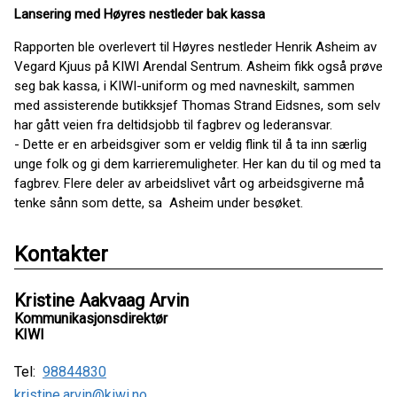
Lansering med Høyres nestleder bak kassa
Rapporten ble overlevert til Høyres nestleder Henrik Asheim av
Vegard Kjuus på KIWI Arendal Sentrum. Asheim fikk også prøve
seg bak kassa, i KIWI-uniform og med navneskilt, sammen
med assisterende butikksjef Thomas Strand Eidsnes, som selv
har gått veien fra deltidsjobb til fagbrev og lederansvar.
- Dette er en arbeidsgiver som er veldig flink til å ta inn særlig
unge folk og gi dem karrieremuligheter. Her kan du til og med ta
fagbrev. Flere deler av arbeidslivet vårt og arbeidsgiverne må
tenke sånn som dette, sa Asheim under besøket.
Kontakter
Kristine Aakvaag Arvin
Kommunikasjonsdirektør
KIWI
Tel:
98844830
kristine.arvin@kiwi.no