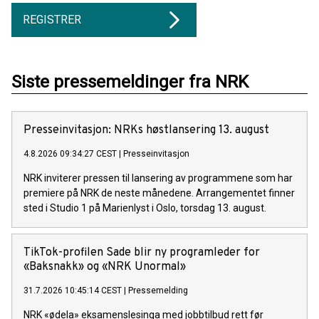
REGISTRER
Siste pressemeldinger fra NRK
Presse­invita­sjon: NRKs høst­lansering 13. august
4.8.2026 09:34:27 CEST
|
Presseinvitasjon
NRK inviterer pressen til lansering av programmene som har
premiere på NRK de neste månedene. Arrangementet finner
sted i Studio 1 på Marienlyst i Oslo, torsdag 13. august.
TikTok-profilen Sade blir ny programleder for
«Baksnakk» og «NRK Unormal»
31.7.2026 10:45:14 CEST
|
Pressemelding
NRK «ødela» eksamenslesinga med jobbtilbud rett før