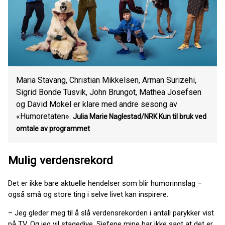
Maria Stavang, Christian Mikkelsen, Arman Surizehi,
Sigrid Bonde Tusvik, John Brungot, Mathea Josefsen
og David Mokel er klare med andre sesong av
«Humoretaten».
Julia Marie Naglestad/NRK Kun til bruk ved
omtale av programmet
Mulig verdensrekord
Det er ikke bare aktuelle hendelser som blir humorinnslag –
også små og store ting i selve livet kan inspirere.
– Jeg gleder meg til å slå verdensrekorden i antall parykker vist
på TV. Og jeg vil stagedive. Sjefene mine har ikke sagt at det er