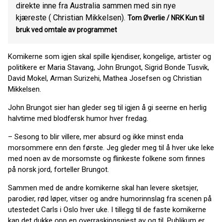
direkte inne fra Australia sammen med sin nye
kjæreste ( Christian Mikkelsen).
Tom Øverlie / NRK Kun til
bruk ved omtale av programmet
Komikerne som igjen skal spille kjendiser, kongelige, artister og
politikere er Maria Stavang, John Brungot, Sigrid Bonde Tusvik,
David Mokel, Arman Surizehi, Mathea Josefsen og Christian
Mikkelsen.
John Brungot sier han gleder seg til igjen å gi seerne en herlig
halvtime med blodfersk humor hver fredag.
– Sesong to blir villere, mer absurd og ikke minst enda
morsommere enn den første. Jeg gleder meg til å hver uke leke
med noen av de morsomste og flinkeste folkene som finnes
på norsk jord, forteller Brungot.
Sammen med de andre komikerne skal han levere sketsjer,
parodier, rød løper, vitser og andre humorinnslag fra scenen på
utestedet Carls i Oslo hver uke. I tillegg til de faste komikerne
kan det dukke opp en overraskingsgjest av og til. Publikum er