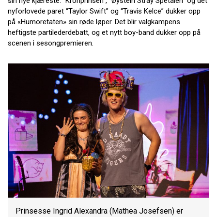
sin nye kjæreste. “Kronprinsen”, “Øystein Stray Spetalen” og det
nyforlovede paret “Taylor Swift” og “Travis Kelce” dukker opp
på «Humoretaten» sin røde løper. Det blir valgkampens
heftigste partilederdebatt, og et nytt boy-band dukker opp på
scenen i sesongpremieren.
Prinsesse Ingrid Alexandra (Mathea Josefsen) er