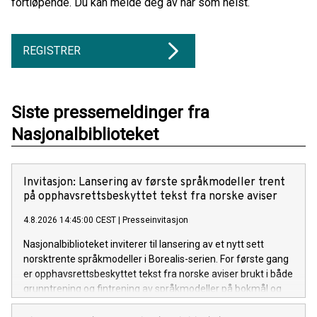
fortløpende. Du kan melde deg av når som helst.
REGISTRER
Siste pressemeldinger fra
Nasjonalbiblioteket
Invitasjon: Lansering av første språkmodeller trent
på opphavsrettsbeskyttet tekst fra norske aviser
4.8.2026 14:45:00 CEST
|
Presseinvitasjon
Nasjonalbiblioteket inviterer til lansering av et nytt sett
norsktrente språkmodeller i Borealis-serien. For første gang
er opphavsrettsbeskyttet tekst fra norske aviser brukt i både
grunntrening og fintrening av språkmodeller på bokmål og
nynorsk. Kultur- og likestillingsminister Lubna Jaffery og