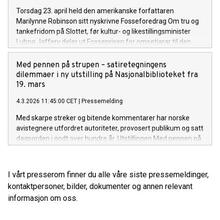
Torsdag 23. april held den amerikanske forfattaren
Marilynne Robinson sitt nyskrivne Fosseforedrag Om tru og
tankefridom på Slottet, før kultur- og likestillingsminister
Lubna Jaffery deler ut Fosseprisen for omsetjarar til den
nederlandske omsetjaren Paula Stevens.
Med pennen på strupen – satiretegningens
dilemmaer i ny utstilling på Nasjonalbiblioteket fra
19. mars
4.3.2026 11:45:00 CET
|
Pressemelding
Med skarpe streker og bitende kommentarer har norske
avistegnere utfordret autoriteter, provosert publikum og satt
dagsorden i godt over hundre år. Utstillingen Med pennen på
strupen, som åpner 19. mars på Nasjonalbiblioteket, tar for
seg satiretegningens rolle i offentligheten og løfter fram
sjangerens historiske veivalg og grunnleggende dilemmaer
I vårt presserom finner du alle våre siste pressemeldinger,
– i spennet mellom maktkritikk og tilpasning, ytringsfrihet og
kontaktpersoner, bilder, dokumenter og annen relevant
personlige omkostninger.
informasjon om oss.