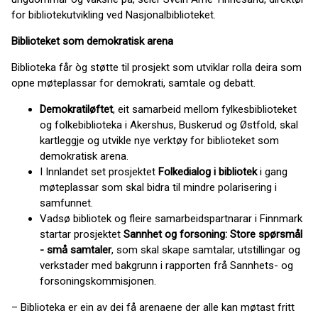
for bibliotekutvikling ved Nasjonalbiblioteket.
Biblioteket som demokratisk arena
Biblioteka får òg støtte til prosjekt som utviklar rolla deira som
opne møteplassar for demokrati, samtale og debatt.
Demokratiløftet
, eit samarbeid mellom fylkesbiblioteket
og folkebiblioteka i Akershus, Buskerud og Østfold, skal
kartleggje og utvikle nye verktøy for biblioteket som
demokratisk arena.
I Innlandet set prosjektet
Folkedialog i bibliotek
i gang
møteplassar som skal bidra til mindre polarisering i
samfunnet.
Vadsø bibliotek og fleire samarbeidspartnarar i Finnmark
startar prosjektet
Sannhet og forsoning: Store spørsmål
- små samtaler
, som skal skape samtalar, utstillingar og
verkstader med bakgrunn i rapporten frå Sannhets- og
forsoningskommisjonen.
– Biblioteka er ein av dei få arenaene der alle kan møtast fritt