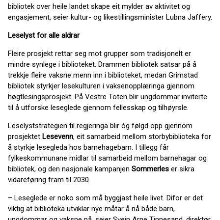
bibliotek over heile landet skape eit mylder av aktivitet og
engasjement, seier kultur- og likestillingsminister Lubna Jaffery.
Leselyst for alle aldrar
Fleire prosjekt rettar seg mot grupper som tradisjonelt er
mindre synlege i biblioteket. Drammen bibliotek satsar på å
trekkje fleire vaksne menn inn i biblioteket, medan Grimstad
bibliotek styrkjer lesekulturen i vaksenopplæringa gjennom
høgtlesingsprosjekt. På Vestre Toten blir ungdommar inviterte
til å utforske leseglede gjennom fellesskap og tilhøyrsle.
Leselyststrategien til regjeringa blir òg følgd opp gjennom
prosjektet
Lesevenn
, eit samarbeid mellom storbybiblioteka for
å styrkje lesegleda hos barnehagebarn. I tillegg får
fylkeskommunane midlar til samarbeid mellom barnehagar og
bibliotek, og den nasjonale kampanjen
Sommerles
er sikra
vidareføring fram til 2030.
– Leseglede er noko som må byggjast heile livet. Difor er det
viktig at biblioteka utviklar nye måtar å nå både barn,
ungdommar og vaksne på, seier Svein Arne Tinnesand, direktør