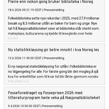
digitaliserings- og forvaltningsminister Karianne Tung deltar
Fleire enn nokon gong bruker biblioteka i Noreg
på lanseringen.
18.6.2026 09:21:19 CEST
|
Pressemelding
Folkebiblioteka sette nye rekordar i 2025, med 27,9 millionar
besøk og 8,3 millionar utlån av bøker for barn og unge. Nye
tal frå Nasjonalbiblioteket viser at biblioteka står sterkt som
møteplass, kulturarena og kjelde til leseglede over heile
landet.
Ny statistikkløysing gir betre innsikt i kva Noreg les
12.6.2026 11:30:00 CEST
|
Pressemelding
Ei ny nasjonal statistikkløysing for utlån i folkebiblioteka er
no tilgjengeleg for alle. For første gong blir det mogleg å sjå
kva for enkelttitlar som til kvar tid blir lånte gjennom norske
folkebibliotek.
Fosseforedraget og Fosseprisen 2026 med
litteraturprogram heile veka på Nasjonalbiblioteket
9.4.2026 10:00:00 CEST
|
Pressemelding