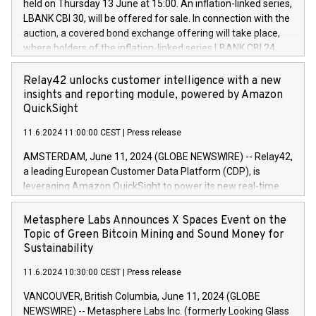
held on Thursday 13 June at 15:00. An inflation-linked series,
buyback programmes set out in MAR article 5) and the
LBANK CBI 30, will be offered for sale. In connection with the
Commission Delegated Regulation (EU) 2016/1052, also
auction, a covered bond exchange offering will take place,
referred to as the Safe Harbour rules. Trading dayNumber of
where holders of the inflation-linked series LBANK CBI 24
shares bought backAverage transaction priceAmount
can sell the covered bonds in the series against covered
DKKAccumulated trading for days 1-
bonds bought in the above-mentioned auction. The clean
Relay42 unlocks customer intelligence with a new
25478,1001,023.01489,100,86026:3 June
price of the bonds is predefined at 99,594. Expected
insights and reporting module, powered by Amazon
20247,0001,050.597,354,13027:4 June
settlement date is 20 June 2024. Covered bonds issued by
QuickSight
20245,0001,055.705,278,50028:6
Landsbankinn are rated A+ with stable outlook by S&P Global
June20243,0001,096.273,288,81029:7 June
11.6.2024 11:00:00 CEST
|
Press release
Ratings. Landsbankinn Capital Markets will manage the
20244,0001,106.174,424,68
auction. For further information, please call +354 410 7330
AMSTERDAM, June 11, 2024 (GLOBE NEWSWIRE) -- Relay42,
or email verdbrefamidlun@landsbankinn.is.
a leading European Customer Data Platform (CDP), is
leveraging Amazon QuickSight to power its new real-time
customer intelligence, reporting, and dashboard module.
Harnessing the breadth and quality of customer data, the
Metasphere Labs Announces X Spaces Event on the
new Insights module empowers marketing teams to dive
Topic of Green Bitcoin Mining and Sound Money for
deep into customer behaviors and gain invaluable insights
Sustainability
into the performance of their marketing programs across all
11.6.2024 10:30:00 CEST
|
Press release
online, offline, paid, and owned marketing channels. Preview
of the Relay42 Insights module, in pre-beta version Key
VANCOUVER, British Columbia, June 11, 2024 (GLOBE
capabilities of the Relay42 Insights module include: Deep
NEWSWIRE) -- Metasphere Labs Inc. (formerly Looking Glass