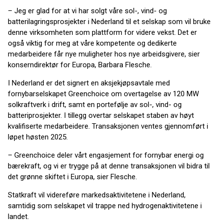
– Jeg er glad for at vi har solgt våre sol-, vind- og
batterilagringsprosjekter i Nederland til et selskap som vil bruke
denne virksomheten som plattform for videre vekst. Det er
også viktig for meg at våre kompetente og dedikerte
medarbeidere får nye muligheter hos nye arbeidsgivere, sier
konserndirektør for Europa, Barbara Flesche.
I Nederland er det signert en aksjekjøpsavtale med
fornybarselskapet Greenchoice om overtagelse av 120 MW
solkraftverk i drift, samt en portefølje av sol-, vind- og
batteriprosjekter. I tillegg overtar selskapet staben av høyt
kvalifiserte medarbeidere. Transaksjonen ventes gjennomført i
løpet høsten 2025.
– Greenchoice deler vårt engasjement for fornybar energi og
bærekraft, og vi er trygge på at denne transaksjonen vil bidra til
det grønne skiftet i Europa, sier Flesche.
Statkraft vil videreføre markedsaktivitetene i Nederland,
samtidig som selskapet vil trappe ned hydrogenaktivitetene i
landet.