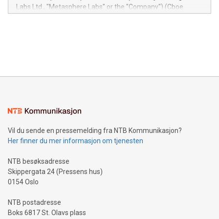
insights into customer behaviors: With the Relay42 Insights
Labs Ltd., "Metasphere Labs" or the "Company") (Cboe
module, marketers can ask unlimited questions about their
Canada: LABZ) (OTC: LABZF) (FRA: H1N) is thrilled to
data and gain a deeper understanding of how to serve their
announce an engaging Twitter Spaces event on Green
customers more effectively. Simplicity with AI-powered
Bitcoin mining, energy markets, and sustainability on July 3,
querying: Marketers can use artificial intelligence to query
2024 at 2 p.m. ET. Follow us on X at MetasphereLabs for
their data using natural language search, reducing the
updates and to join the event. What We'll Discuss Bitcoin
reliance on data scientists. Us
Mining Basics: Understand the fundamentals of Bitcoin
mining.Energy Market Dynamics: Explore how Bitcoin mining
interacts with energy markets.Sustainable Innovations:
Learn about our efforts to promote sustainability in Bitcoin
mining.Sound Money: Discover how tamper-proof currency
can enhance stability.Efficient Payment Rails: See how fast,
neutral payment systems support humanitarian
Vil du sende en pressemelding fra NTB Kommunikasjon?
projects.Carbon Footprint: Compare Bitcoin's environmental
Her finner du mer informasjon om tjenesten
impact with traditional banking. "We're excited to host this
event and dive into the critical topics of Bitcoin
NTB besøksadresse
Skippergata 24 (Pressens hus)
0154 Oslo
NTB postadresse
Boks 6817 St. Olavs plass