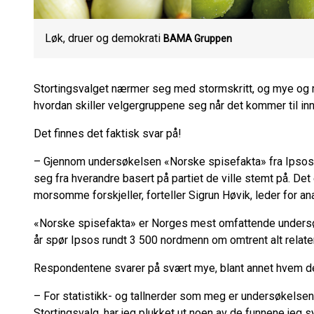
Løk, druer og demokrati
BAMA Gruppen
Stortingsvalget nærmer seg med stormskritt, og mye og
hvordan skiller velgergruppene seg når det kommer til inn
Det finnes det faktisk svar på!
– Gjennom undersøkelsen «Norske spisefakta» fra Ipsos h
seg fra hverandre basert på partiet de ville stemt på. Det
morsomme forskjeller, forteller Sigrun Høvik, leder for an
«Norske spisefakta» er Norges mest omfattende undersøk
år spør Ipsos rundt 3 500 nordmenn om omtrent alt relatert
Respondentene svarer på svært mye, blant annet hvem de 
– For statistikk- og tallnerder som meg er undersøkelse
Stortingsvalg, har jeg plukket ut noen av de funnene jeg sy