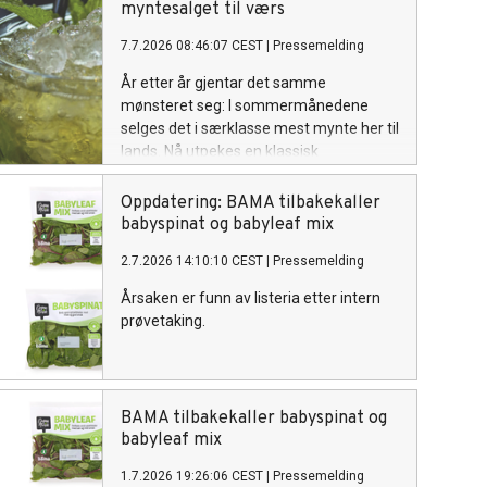
myntesalget til værs
7.7.2026 08:46:07 CEST
|
Pressemelding
År etter år gjentar det samme
mønsteret seg: I sommermånedene
selges det i særklasse mest mynte her til
lands. Nå utpekes en klassisk
sommerdrink som driveren bak salget.
Oppdatering: BAMA tilbakekaller
babyspinat og babyleaf mix
2.7.2026 14:10:10 CEST
|
Pressemelding
Årsaken er funn av listeria etter intern
prøvetaking.
BAMA tilbakekaller babyspinat og
babyleaf mix
1.7.2026 19:26:06 CEST
|
Pressemelding