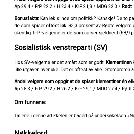
Ap 29,4 / FrP 22,2 / H 23,4 / KrF 21,8 / MDG 22,3 /
Rødt 
Bonusfakta:
Kan løk si noe om politikk? Kanskje! De to par
de som spiser oftest løk. 83,3 prosent av Rødts velgere 
ukentlig. FrP-velgerne er de som spiser sjeldnest (68,9 p
Sosialistisk venstreparti (SV)
Hos SV-velgerne er det smått som er godt.
Klementinen
lille utgaven hver uke. Det er oftest av alle. Storebroren
Andel velgere som oppgir at de spiser klementiner én elle
Ap 28,3 / FrP 29,2 / H 26,2 / KrF 29,1 / MDG 27,4 / Rødt 
Om funnene:
Tallene i denne artikkelen er basert på undersøkelsen «
Nøkkelord