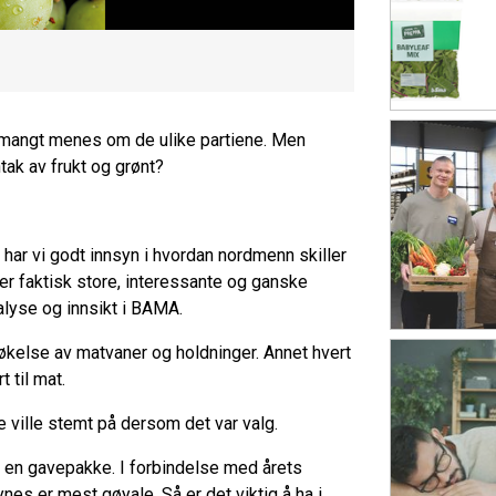
 mangt menes om de ulike partiene. Men
tak av frukt og grønt?
ar vi godt innsyn i hvordan nordmenn skiller
 er faktisk store, interessante og ganske
alyse og innsikt i BAMA.
else av matvaner og holdninger. Annet hvert
 til mat.
ville stemt på dersom det var valg.
n en gavepakke. I forbindelse med årets
nes er mest gøyale. Så er det viktig å ha i