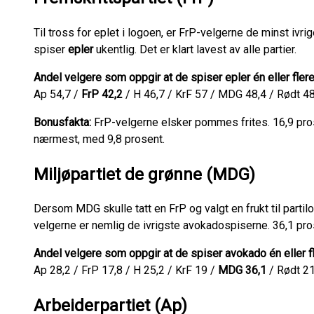
Til tross for eplet i logoen, er FrP-velgerne de minst ivr
spiser
epler
ukentlig. Det er klart lavest av alle partier.
Andel velgere som oppgir at de spiser epler én eller flere
Ap 54,7 /
FrP 42,2
/ H 46,7 / KrF 57 / MDG 48,4 / Rødt 48,
Bonusfakta:
FrP-velgerne elsker pommes frites. 16,9 pros
nærmest, med 9,8 prosent.
Miljøpartiet de grønne (MDG)
Dersom MDG skulle tatt en FrP og valgt en frukt til partil
velgerne er nemlig de ivrigste avokadospiserne. 36,1 pros
Andel velgere som oppgir at de spiser avokado én eller fl
Ap 28,2 / FrP 17,8 / H 25,2 / KrF 19 /
MDG 36,1
/ Rødt 21
Arbeiderpartiet (Ap)