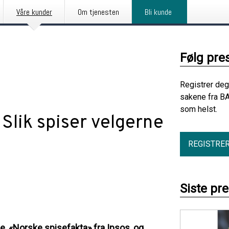
Våre kunder
Om tjenesten
Bli kunde
Følg pre
Registrer deg
sakene fra B
som helst.
Slik spiser velgerne
REGISTRE
Siste pr
, «Norske spisefakta» fra Ipsos, og