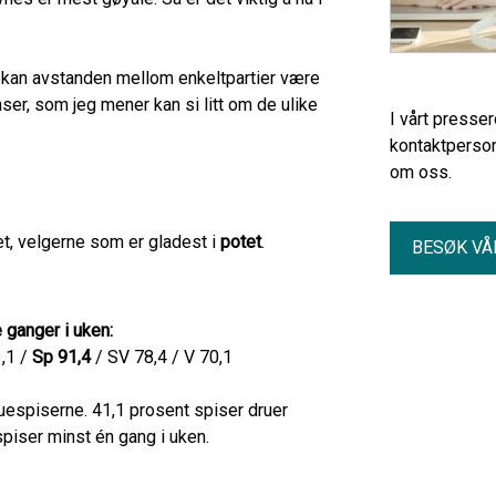
 kan avstanden mellom enkeltpartier være
ser, som jeg mener kan si litt om de ulike
I vårt presse
kontaktperson
om oss.
et, velgerne som er gladest i
potet
.
BESØK VÅ
 ganger i uken:
3,1 /
Sp 91,4
/ SV 78,4 / V 70,1
uespiserne. 41,1 prosent spiser druer
piser minst én gang i uken.