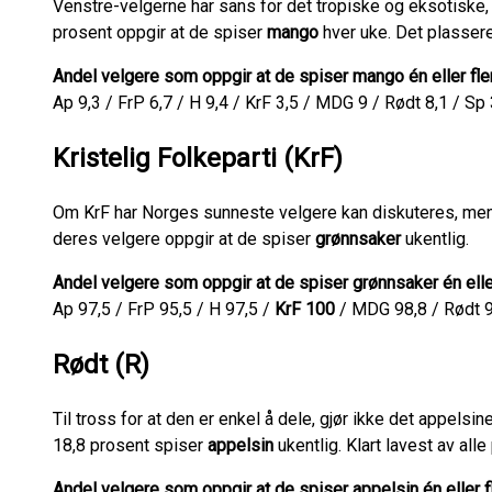
Venstre-velgerne har sans for det tropiske og eksotiske, i 
prosent oppgir at de spiser
mango
hver uke. Det plassere
Andel velgere som oppgir at de spiser mango én eller fler
Ap 9,3 / FrP 6,7 / H 9,4 / KrF 3,5 / MDG 9 / Rødt 8,1 / Sp 
Kristelig Folkeparti (KrF)
Om KrF har Norges sunneste velgere kan diskuteres, men 
deres velgere oppgir at de spiser
grønnsaker
ukentlig.
Andel velgere som oppgir at de spiser grønnsaker én eller
Ap 97,5 / FrP 95,5 / H 97,5 /
KrF 100
/ MDG 98,8 / Rødt 98
Rødt (R)
Til tross for at den er enkel å dele, gjør ikke det appelsin
18,8 prosent spiser
appelsin
ukentlig. Klart lavest av alle
Andel velgere som oppgir at de spiser appelsin én eller f