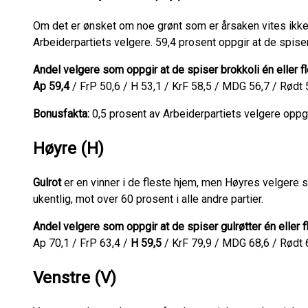
Om det er ønsket om noe grønt som er årsaken vites ikke
Arbeiderpartiets velgere. 59,4 prosent oppgir at de spiser
Andel velgere som oppgir at de spiser brokkoli én eller fl
Ap 59,4
/ FrP 50,6 / H 53,1 / KrF 58,5 / MDG 56,7 / Rødt 
Bonusfakta:
0,5 prosent av Arbeiderpartiets velgere oppg
Høyre (H)
Gulrot
er en vinner i de fleste hjem, men Høyres velgere sk
ukentlig, mot over 60 prosent i alle andre partier.
Andel velgere som oppgir at de spiser gulrøtter én eller f
Ap 70,1 / FrP 63,4 /
H 59,5
/ KrF 79,9 / MDG 68,6 / Rødt 6
Venstre (V)