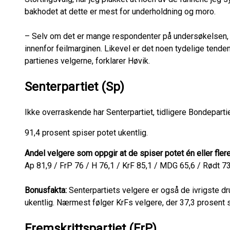
bakhodet at dette er mest for underholdning og moro.
– Selv om det er mange respondenter på undersøkelsen,
innenfor feilmarginen. Likevel er det noen tydelige tenden
partienes velgerne, forklarer Høvik.
Senterpartiet (Sp)
Ikke overraskende har Senterpartiet, tidligere Bondeparti
91,4 prosent spiser potet ukentlig.
Andel velgere som oppgir at de spiser potet én eller flere
Ap 81,9 / FrP 76 / H 76,1 / KrF 85,1 / MDG 65,6 / Rødt 7
Bonusfakta:
Senterpartiets velgere er også de ivrigste dr
ukentlig. Nærmest følger KrFs velgere, der 37,3 prosent s
Fremskrittspartiet (FrP)