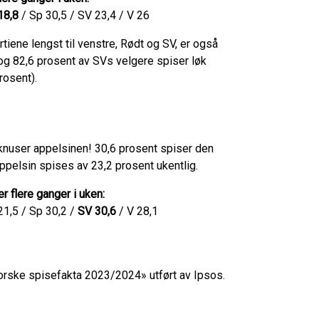
18,8
/ Sp 30,5 / SV 23,4 / V 26
tiene lengst til venstre, Rødt og SV, er også
og 82,6 prosent av SVs velgere spiser løk
rosent).
knuser appelsinen! 30,6 prosent spiser den
 appelsin spises av 23,2 prosent ukentlig.
r flere ganger i uken:
21,5 / Sp 30,2 /
SV 30,6
/ V 28,1
Norske spisefakta 2023/2024» utført av Ipsos.