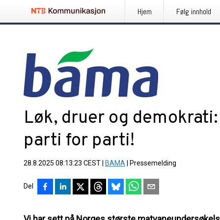
Hjem
Følg innhold
Løk, druer og demokrati: 
parti for parti!
28.8.2025 08:13:23 CEST
|
BAMA
|
Pressemelding
Del
Vi har sett på Norges største matvaneundersøkelse