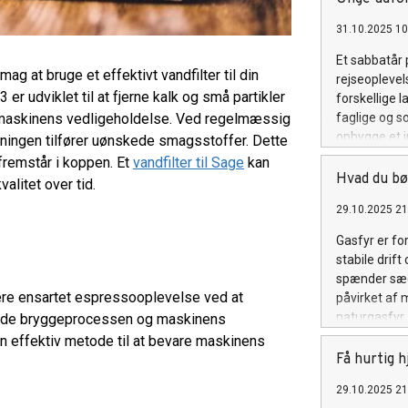
og økonomi. 
31.10.2025 10
spiller inn 
størrelse har
Et sabbatår 
hvitevarer. M
g at bruge et effektivt vandfilter til din
rejseoplevel
belysning k
 udviklet til at fjerne kalk og små partikler
forskellige 
koster et nyt
g maskinens vedligeholdelse. Ved regelmæssig
faglige og s
løsninger so
opbygge et i
ygningen tilfører uønskede smagsstoffer. Dette
er viktigst f
forskellige
fremstår i koppen. Et
vandfilter til Sage
kan
højskoleopho
Hvad du bø
valitet over tid.
perspektiver
29.10.2025 21
højskole i ud
til nysgerri
Gasfyr er fo
dele hverdag
stabile drift
udvikle sig.
spænder sædv
et miljø, hv
 mere ensartet espressooplevelse ved at
påvirket af 
sabbatår re
naturgasfyr, 
e både bryggeprocessen og maskinens
ligesindede.
den løbende 
en effektiv metode til at bevare maskinens
størrelse og
Få hurtig 
den samlede
29.10.2025 21
opdaterede o