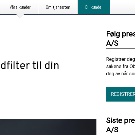
Våre kunder
Om tjenesten
Bli kunde
Følg pre
A/S
Registrer deg
filter til din
sakene fra Ob
deg av når so
REGISTRE
Siste pr
A/S