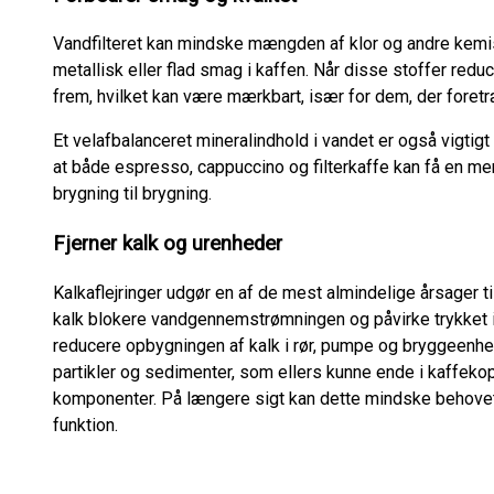
Vandfilteret kan mindske mængden af klor og andre kemis
metallisk eller flad smag i kaffen. Når disse stoffer red
frem, hvilket kan være mærkbart, især for dem, der fore
Et velafbalanceret mineralindhold i vandet er også vigtigt 
at både espresso, cappuccino og filterkaffe kan få en me
brygning til brygning.
Fjerner kalk og urenheder
Kalkaflejringer udgør en af de mest almindelige årsager ti
kalk blokere vandgennemstrømningen og påvirke trykket i 
reducere opbygningen af kalk i rør, pumpe og bryggeenhe
partikler og sedimenter, som ellers kunne ende i kaffeko
komponenter. På længere sigt kan dette mindske behovet 
funktion.