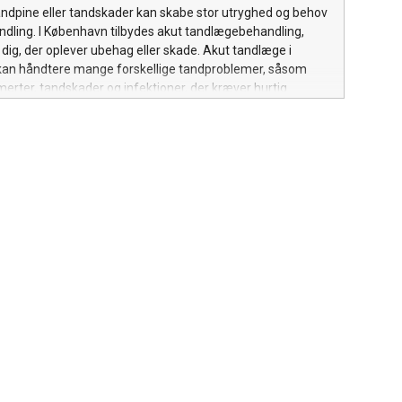
mark ligger prisen på et nyt gasfyr som hovedregel mellem
ndpine eller tandskader kan skabe stor utryghed og behov
.000 kroner, afhængigt af kapacitet, mærke og tilbehør.
andling. I København tilbydes akut tandlægebehandling,
 udgør typisk 5.000-15.000 kroner, men kan overstige dette
dig, der oplever ubehag eller skade. Akut tandlæge i
forhold såsom krav om skorstensarbejde eller vanskelige
an håndtere mange forskellige tandproblemer, såsom
ld. Gasfyrprisernes niveau påvirkes også af
merter, tandskader og infektioner, der kræver hurtig
e på energimarkedet. Stige
 er muligt at få behandling uden ekstra gebyr i
, hvilket gør det mere overkommeligt at søge hjælp, når du
g for det. Både børn og voksne kan få den nødvendige
r findes forskellige betalingsformer, som kan tilpasses
 behov. Uanset om du har tandlægeskræk eller blot har brug
ehandling, kan klinikkerne i København tilbyde nænsom og
 behandling. Hurtig hjælp ved akutte tandproblemer Når
dselig opstår, eller du får en tandskade, er det vigtigt at
igt. Akut tandlæge i København håndterer blandt andet
ling, vurdering af skader, behandling af infektion