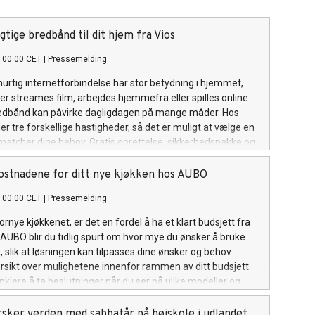
gtige bredbånd til dit hjem fra Vios
:00:00 CET
|
Pressemelding
 hurtig internetforbindelse har stor betydning i hjemmet,
r streames film, arbejdes hjemmefra eller spilles online.
redbånd kan påvirke dagligdagen på mange måder. Hos
er tre forskellige hastigheder, så det er muligt at vælge en
 matcher dine behov. Gratis oprettelse, sikkerhedspakke og
ndgår i prisen og bidrager til god dækning i boligen og en
tart. Her gives et overblik over fordelene ved
ostnadene for ditt nye kjøkken hos AUBO
redbånd samt praktiske råd og vejledning til at vælge den
:00:00 CET
|
Pressemelding
g, der passer til både nuværende og fremtidige behov.
hybridfiberbredbånd Hybridfiberbredbånd bygger på flere
ornye kjøkkenet, er det en fordel å ha et klart budsjett fra
or at sikre en stabil forbindelse. Den høje hastighed gør
 AUBO blir du tidlig spurt om hvor mye du ønsker å bruke
t streame film, deltage i videomøder eller spille online uden
, slik at løsningen kan tilpasses dine ønsker og behov.
r. Flere personer i husstanden kan bruge internettet
ersikt over mulighetene innenfor rammen av ditt budsjett
n problemer. Med Vios er både oprettelse og WiFi-router
enklere å ta beslutninger når du ser på ulike modeller og
 omkostninger. Der medfølger
Nøyaktig planlegging kan bidra til å unngå uforutsette
 gjøre det lettere å finne en løsning som passer både stil
sker verden med sabbatår på højskole i udlandet