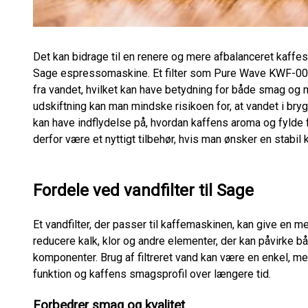
Det kan bidrage til en renere og mere afbalanceret kaffesma
Sage espressomaskine. Et filter som Pure Wave KWF-003 er
fra vandet, hvilket kan have betydning for både smag o
udskiftning kan man mindske risikoen for, at vandet i br
kan have indflydelse på, hvordan kaffens aroma og fylde 
derfor være et nyttigt tilbehør, hvis man ønsker en stabil k
Fordele ved vandfilter til Sage
Et vandfilter, der passer til kaffemaskinen, kan give en
reducere kalk, klor og andre elementer, der kan påvirk
komponenter. Brug af filtreret vand kan være en enkel, m
funktion og kaffens smagsprofil over længere tid.
Forbedrer smag og kvalitet