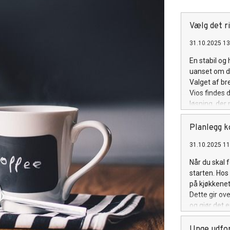
Vælg det ri
31.10.2025 13
En stabil og
uanset om de
Valget af b
Vios findes d
løsning, der
WiFi-router i
problemfri s
Planlegg k
hybridfiberb
31.10.2025 11
rette løsnin
Fordele ved 
Når du skal f
teknologier f
starten. Hos
det muligt a
på kjøkkenet
forstyrrelse
Dette gir ov
samtidig ude
og gjør det 
uden ekstra
materialer. 
kostnader og
Unge udfor