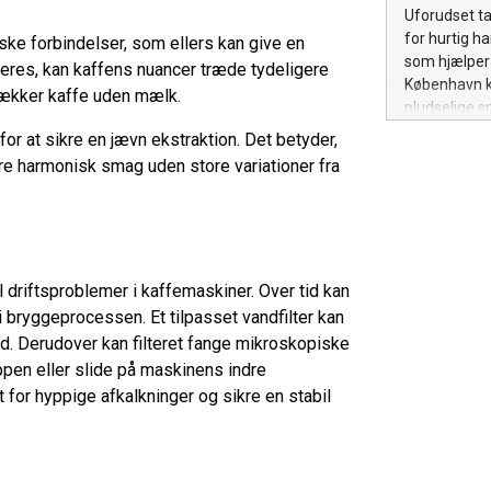
gasfyr I Dan
Uforudset ta
15.000 og 40
for hurtig h
ke forbindelser, som ellers kan give en
Installation
som hjælper 
uceres, kan kaffens nuancer træde tydeligere
ved særlige 
København k
trækker kaffe uden mælk.
adgangsforho
pludselige s
udviklingern
indsats. Det
for at sikre en jævn ekstraktion. Det betyder,
åbningstiden
re harmonisk smag uden store variationer fra
har mest bru
hjælp, og de
individuelle
for hurtig b
professionel
l driftsproblemer i kaffemaskiner. Over tid kan
tandpinen plu
reagere hurt
bryggeprocessen. Et tilpasset vandfilter kan
smertebehand
d. Derudover kan filteret fange mikroskopiske
ppen eller slide på maskinens indre
for hyppige afkalkninger og sikre en stabil