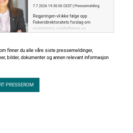
7.7.2026 19:30:00 CEST
|
Pressemelding
Regjeringen vil ikke følge opp
Fiskeridirektoratets forslag om
registrering, seddelføring og
kvoteavregning av fisk som fiskere tar
med hjem til eget bruk. Dagens praksis
for såkalt heimfarfisk eller kokfisk
rom finner du alle våre siste pressemeldinger,
videreføres.
er, bilder, dokumenter og annen relevant informasjon
RT PRESSEROM