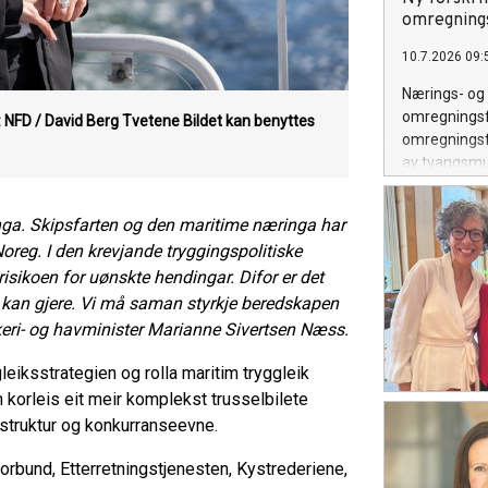
omregning
10.7.2026 09:
Nærings- og 
omregningsfa
: NFD / David Berg Tvetene
Bildet kan benyttes
omregningsfa
av tvangsmu
deltakerlove
ringa. Skipsfarten og den maritime næringa har
Noreg. I den krevjande tryggingspolitiske
 risikoen for uønskte hendingar. Difor er det
vi kan gjere. Vi må saman styrkje beredskapen
keri- og havminister Marianne Sivertsen Næss.
eiksstrategien og rolla maritim tryggleik
m korleis eit meir komplekst trusselbilete
astruktur og konkurranseevne.
orbund, Etterretningstjenesten, Kystrederiene,