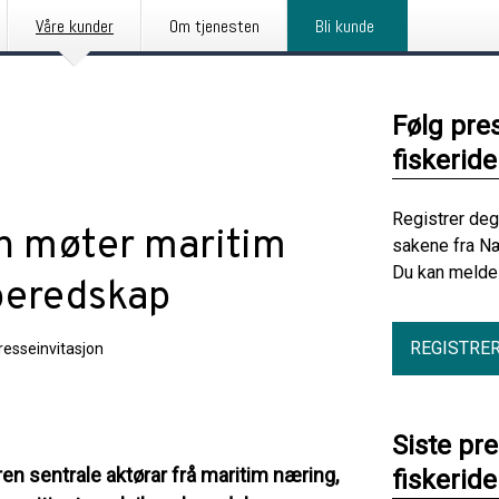
Våre kunder
Om tjenesten
Bli kunde
Følg pre
fiskerid
Registrer deg
en møter maritim
sakene fra Næ
Du kan melde 
beredskap
REGISTRE
resseinvitasjon
Siste pr
ren sentrale aktørar frå maritim næring,
fiskerid