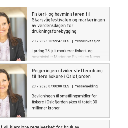
Fiskeri- og havministeren til
Skarsvågfestivalen og markeringen
av verdensdagen for
drukningsforebygging
23.7.2026 10:59:47 CEST
|
Presseinvitasjon
Lørdag 25. juli markerer fiskeri- og
havminister Marianne Sivertsen Næss
FNs verdensdag for forebygging av
drukning i Skarsvåg, verdens nordligste
Regjeringen utvider støtteordning
fiskevær.
til flere fiskere i Oslofjorden
23.7.2026 07:00:00 CEST
|
Pressemelding
Bevilgningen til omstillingsmidler for
fiskere i Oslofjorden økes til totalt 30
millioner kroner.
t vil klargjøre regelverket for bruk av