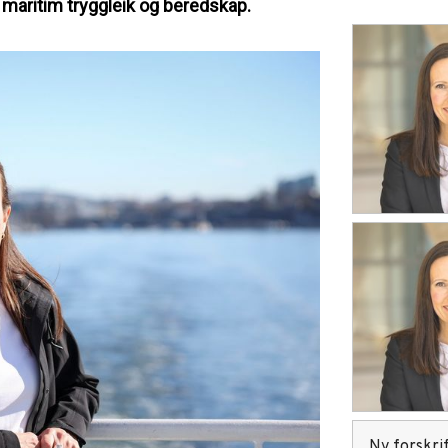
m maritim tryggleik og beredskap.
Ny forskrif