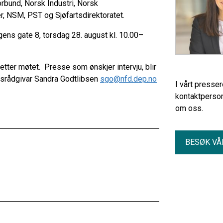
rbund, Norsk Industri, Norsk
, NSM, PST og Sjøfartsdirektoratet.
gens gate 8, torsdag 28. august kl. 10.00–
 etter møtet. Presse som ønskjer intervju, blir
srådgivar Sandra Godtlibsen
sgo@nfd.dep.no
I vårt presse
kontaktperson
om oss.
BESØK VÅ