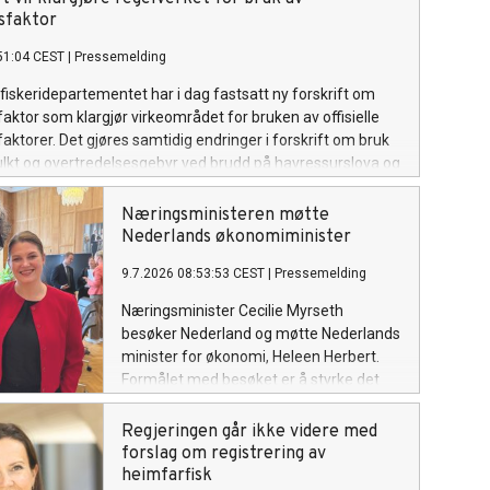
sfaktor
51:04 CEST
|
Pressemelding
fiskeridepartementet har i dag fastsatt ny forskrift om
ktor som klargjør virkeområdet for bruken av offisielle
ktorer. Det gjøres samtidig endringer i forskrift om bruk
lkt og overtredelsesgebyr ved brudd på havressurslova og
n, i tråd med sanksjonsreglene i den nye forskriften.
Næringsministeren møtte
Nederlands økonomiminister
9.7.2026 08:53:53 CEST
|
Pressemelding
Næringsminister Cecilie Myrseth
besøker Nederland og møtte Nederlands
minister for økonomi, Heleen Herbert.
Formålet med besøket er å styrke det
økonomiske samarbeidet mellom Norge
og Nederland og legge til rette for økt
Regjeringen går ikke videre med
handel, investeringer og
forslag om registrering av
næringslivssamarbeid.
heimfarfisk