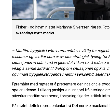
Fiskeri- og havminister Marianne Sivertsen Næss.
Foto
av redaktørstyrte medier
– Maritim tryggleik i våre nærområde er viktig for regje
ressursar og verdiar som er av stor strategisk tyding for 
situasjonen vi står i, må vi gjere det vi kan for å redusere
viktig å samle aktørar til dialog om situasjonen og kva 
og hindre tryggleikstrugande maritim verksemd, seier fis
Føremålet med møtet er å presentere den nasjonale tryggl
spelar i denne. I tillegg ønskjer ein innspel frå næringa o
påverkar maritim verksemd, forsyningskjeder, kritisk infr
På møtet deltek representantar frå Det norske maskinistf