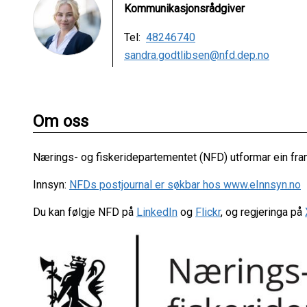
Kommunikasjonsrådgiver
Tel:
48246740
sandra.godtlibsen@nfd.dep.no
Om oss
Nærings- og fiskeridepartementet (NFD) utformar ein fram
Innsyn:
NFDs postjournal er søkbar hos www.eInnsyn.no
Du kan følgje NFD på
LinkedIn
og
Flickr
, og regjeringa på