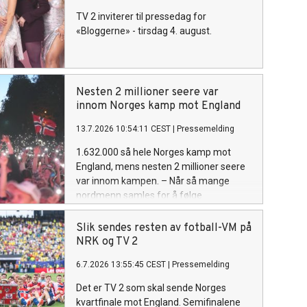
TV 2 inviterer til pressedag for
«Bloggerne» - tirsdag 4. august.
Nesten 2 millioner seere var
innom Norges kamp mot England
13.7.2026 10:54:11 CEST
|
Pressemelding
1.632.000 så hele Norges kamp mot
England, mens nesten 2 millioner seere
var innom kampen. – Når så mange
nordmenn samles for å følge
kvartfinalen midt på natten, viser det at
vi fortsatt trenger de store, felles
Slik sendes resten av fotball-VM på
leirbålene, sier TV 2-sjef Olav T.
NRK og TV 2
Sandnes.
6.7.2026 13:55:45 CEST
|
Pressemelding
Det er TV 2 som skal sende Norges
kvartfinale mot England. Semifinalene