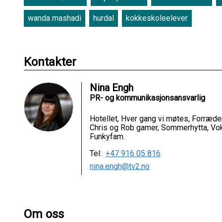
wanda mashadi
hurdal
kokkeskoleelever
Kontakter
Nina Engh
PR- og kommunikasjonsansvarlig
Hotellet, Hver gang vi møtes, Forræder,
Chris og Rob gamer, Sommerhytta, Vok
Funkyfam.
Tel:
+47 916 05 816
nina.engh@tv2.no
Om oss