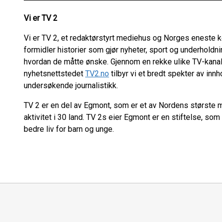
Vi er TV 2
Vi er TV 2, et redaktørstyrt mediehus og Norges eneste 
formidler historier som gjør nyheter, sport og underholdnin
hvordan de måtte ønske. Gjennom en rekke ulike TV-kana
nyhetsnettstedet
TV2.no
tilbyr vi et bredt spekter av inn
undersøkende journalistikk.
TV 2 er en del av Egmont, som er et av Nordens største
aktivitet i 30 land. TV 2s eier Egmont er en stiftelse, som å
bedre liv for barn og unge.