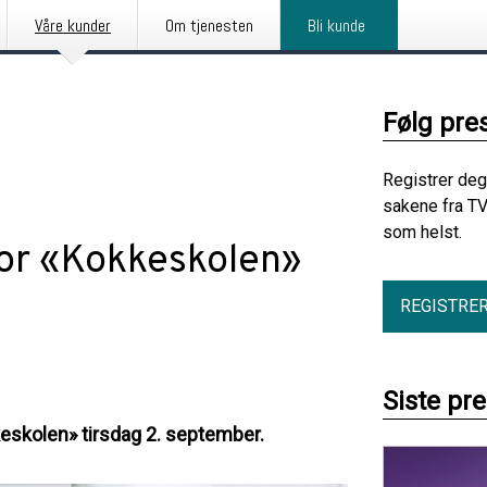
Våre kunder
Om tjenesten
Bli kunde
Følg pre
Registrer deg
sakene fra TV
som helst.
 for «Kokkeskolen»
REGISTRE
Siste pr
keskolen» tirsdag 2. september.