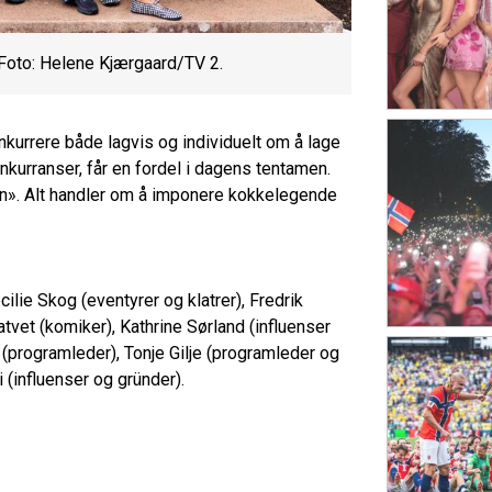
 Foto: Helene Kjærgaard/TV 2.
kurrere både lagvis og individuelt om å lage
kurranser, får en fordel i dagens tentamen.
len». Alt handler om å imponere kokkelegende
ilie Skog (eventyrer og klatrer), Fredrik
atvet (komiker), Kathrine Sørland (influenser
programleder), Tonje Gilje (programleder og
 (influenser og gründer).