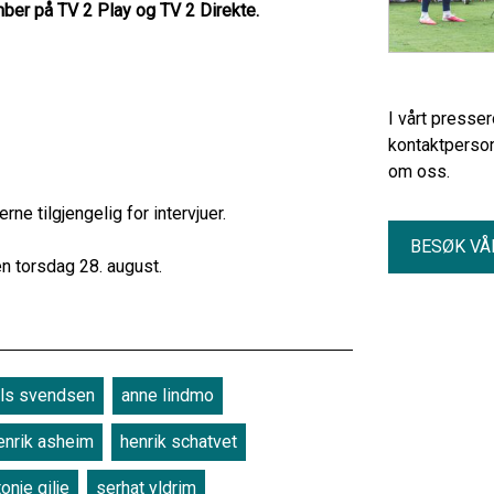
ber på TV 2 Play og TV 2 Direkte.
I vårt presse
kontaktperson
om oss.
ne tilgjengelig for intervjuer.
BESØK VÅ
n torsdag 28. august.
uls svendsen
anne lindmo
enrik asheim
henrik schatvet
tonje gilje
serhat yldrim