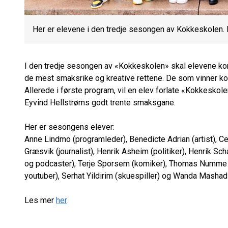
Her er elevene i den tredje sesongen av Kokkeskolen.
I den tredje sesongen av «Kokkeskolen» skal elevene kon
de mest smaksrike og kreative rettene. De som vinner kon
Allerede i første program, vil en elev forlate «Kokkesko
Eyvind Hellstrøms godt trente smaksgane.
Her er sesongens elever:
Anne Lindmo (programleder), Benedicte Adrian (artist), Cec
Græsvik (journalist), Henrik Asheim (politiker), Henrik Sch
og podcaster), Terje Sporsem (komiker), Thomas Numme (
youtuber), Serhat Yildirim (skuespiller) og Wanda Mashadi
Les mer
her
.