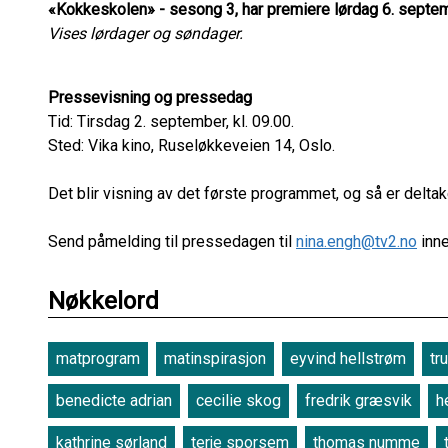
«Kokkeskolen» - sesong 3, har premiere lørdag 6. septem
Vises lørdager og søndager.
Pressevisning og pressedag
Tid: Tirsdag 2. september, kl. 09.00.
Sted: Vika kino, Ruseløkkeveien 14, Oslo.
Det blir visning av det første programmet, og så er deltaker
Send påmelding til pressedagen til
nina.engh@tv2.no
inne
Nøkkelord
matprogram
matinspirasjon
eyvind hellstrøm
tr
benedicte adrian
cecilie skog
fredrik græsvik
h
kathrine sørland
terje sporsem
thomas numme