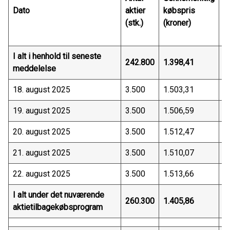
Dato
aktier
købspris
u
(stk.)
(kroner)
p
(
I alt i henhold til seneste
242.800
1.398,41
3
meddelelse
18. august 2025
3.500
1.503,31
5
19. august 2025
3.500
1.506,59
5
20. august 2025
3.500
1.512,47
5
21. august 2025
3.500
1.510,07
5
22. august 2025
3.500
1.513,66
5
I alt under det nuværende
260.300
1.405,86
3
aktietilbagekøbsprogram