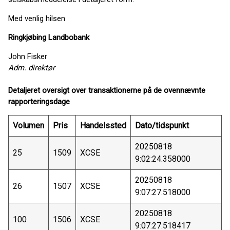
Med venlig hilsen
Ringkjøbing Landbobank
John Fisker
Adm. direktør
Detaljeret oversigt over transaktionerne på de ovennævnte
rapporteringsdage
Volumen
Pris
Handelssted
Dato/tidspunkt
20250818
25
1509
XCSE
9:02:24.358000
20250818
26
1507
XCSE
9:07:27.518000
20250818
100
1506
XCSE
9:07:27.518417