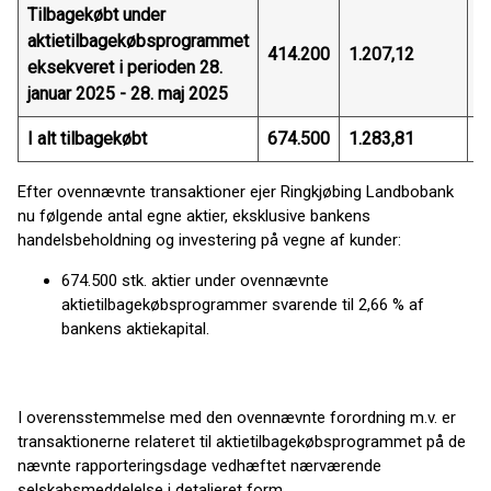
Tilbagekøbt under
aktietilbagekøbsprogrammet
414.200
1.207,12
4
eksekveret i perioden 28.
januar 2025 - 28. maj 2025
I alt tilbagekøbt
674.500
1.283,81
8
Efter ovennævnte transaktioner ejer Ringkjøbing Landbobank
nu følgende antal egne aktier, eksklusive bankens
handelsbeholdning og investering på vegne af kunder:
674.500 stk. aktier under ovennævnte
aktietilbagekøbsprogrammer svarende til 2,66 % af
bankens aktiekapital.
I overensstemmelse med den ovennævnte forordning m.v. er
transaktionerne relateret til aktietilbagekøbsprogrammet på de
nævnte rapporteringsdage vedhæftet nærværende
selskabsmeddelelse i detaljeret form.