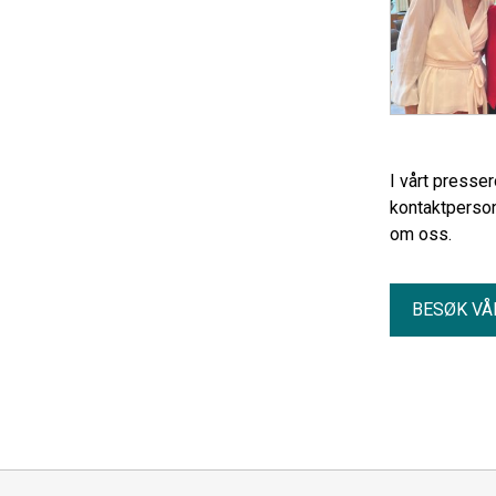
I vårt presse
kontaktperson
om oss.
BESØK VÅ