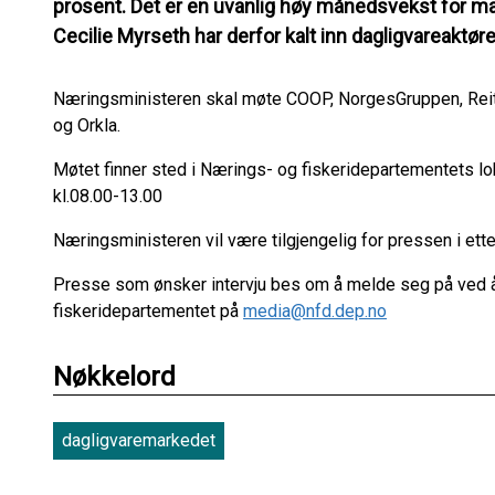
prosent. Det er en uvanlig høy månedsvekst for ma
Cecilie Myrseth har derfor kalt inn dagligvareaktør
Næringsministeren skal møte COOP, NorgesGruppen, Reita
og Orkla.
Møtet finner sted i Nærings- og fiskeridepartementets lo
kl.08.00-13.00
Næringsministeren vil være tilgjengelig for pressen i ett
Presse som ønsker intervju bes om å melde seg på ved å
fiskeridepartementet på
media@nfd.dep.no
Nøkkelord
dagligvaremarkedet