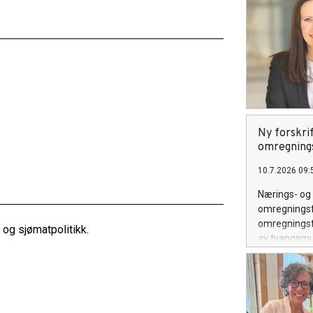
Ny forskrif
omregning
10.7.2026 09:
Nærings- og 
omregningsfa
omregningsfa
og sjømatpolitikk.
av tvangsmu
deltakerlove