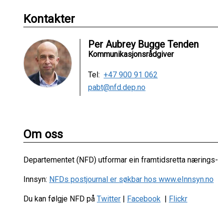
Kontakter
Per Aubrey Bugge Tenden
Kommunikasjonsrådgiver
Tel:
+47 900 91 062
pabt@nfd.dep.no
Om oss
Departementet (NFD) utformar ein framtidsretta nærings- 
Innsyn:
NFDs postjournal er søkbar hos www.eInnsyn.no
Du kan følgje NFD på
Twitter
|
Facebook
|
Flickr