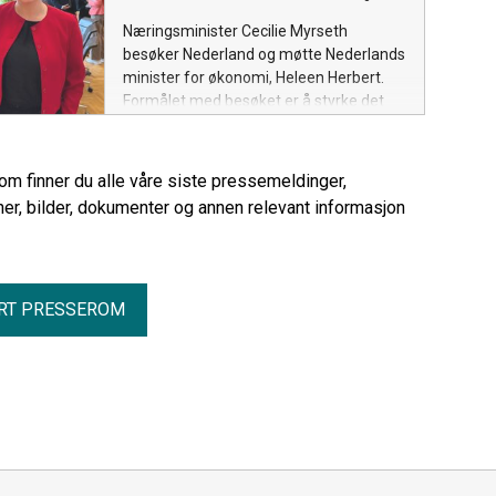
Næringsminister Cecilie Myrseth
besøker Nederland og møtte Nederlands
minister for økonomi, Heleen Herbert.
Formålet med besøket er å styrke det
økonomiske samarbeidet mellom Norge
og Nederland og legge til rette for økt
handel, investeringer og
rom finner du alle våre siste pressemeldinger,
næringslivssamarbeid.
er, bilder, dokumenter og annen relevant informasjon
RT PRESSEROM