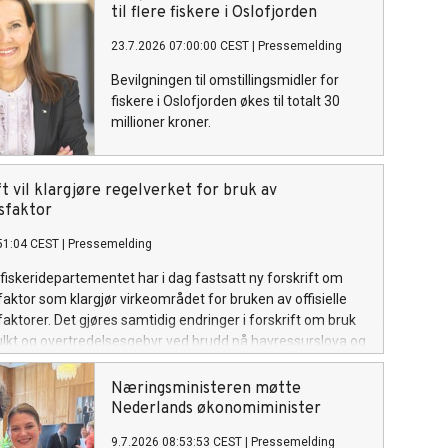
fiskevær.
til flere fiskere i Oslofjorden
23.7.2026 07:00:00 CEST
|
Pressemelding
Bevilgningen til omstillingsmidler for
fiskere i Oslofjorden økes til totalt 30
millioner kroner.
t vil klargjøre regelverket for bruk av
sfaktor
51:04 CEST
|
Pressemelding
fiskeridepartementet har i dag fastsatt ny forskrift om
ktor som klargjør virkeområdet for bruken av offisielle
ktorer. Det gjøres samtidig endringer i forskrift om bruk
lkt og overtredelsesgebyr ved brudd på havressurslova og
n, i tråd med sanksjonsreglene i den nye forskriften.
Næringsministeren møtte
Nederlands økonomiminister
9.7.2026 08:53:53 CEST
|
Pressemelding