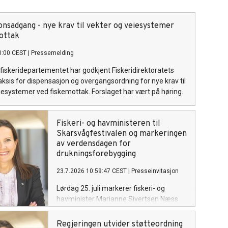
onsadgang - nye krav til vekter og veiesystemer
ottak
0:00 CEST
|
Pressemelding
fiskeridepartementet har godkjent Fiskeridirektoratets
praksis for dispensasjon og overgangsordning for nye krav til
iesystemer ved fiskemottak. Forslaget har vært på høring.
Fiskeri- og havministeren til
Skarsvågfestivalen og markeringen
av verdensdagen for
drukningsforebygging
23.7.2026 10:59:47 CEST
|
Presseinvitasjon
Lørdag 25. juli markerer fiskeri- og
havminister Marianne Sivertsen Næss
FNs verdensdag for forebygging av
drukning i Skarsvåg, verdens nordligste
Regjeringen utvider støtteordning