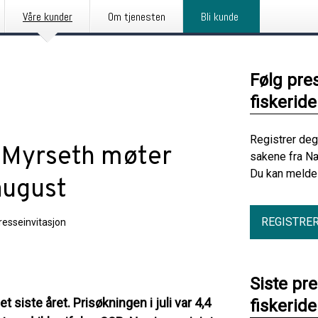
Våre kunder
Om tjenesten
Bli kunde
Følg pre
fiskerid
Registrer deg
 Myrseth møter
sakene fra Næ
Du kan melde 
august
REGISTRE
resseinvitasjon
Siste pr
 siste året. Prisøkningen i juli var 4,4
fiskerid