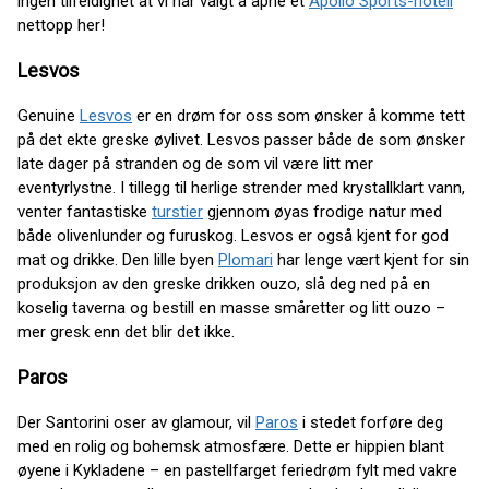
ingen tilfeldighet at vi har valgt å åpne et
Apollo Sports-hotell
nettopp her!
Lesvos
Genuine
Lesvos
er en drøm for oss som ønsker å komme tett
på det ekte greske øylivet. Lesvos passer både de som ønsker
late dager på stranden og de som vil være litt mer
eventyrlystne. I tillegg til herlige strender med krystallklart vann,
venter fantastiske
turstier
gjennom øyas frodige natur med
både olivenlunder og furuskog. Lesvos er også kjent for god
mat og drikke. Den lille byen
Plomari
har lenge vært kjent for sin
produksjon av den greske drikken ouzo, slå deg ned på en
koselig taverna og bestill en masse småretter og litt ouzo –
mer gresk enn det blir det ikke.
Paros
Der Santorini oser av glamour, vil
Paros
i stedet forføre deg
med en rolig og bohemsk atmosfære. Dette er hippien blant
øyene i Kykladene – en pastellfarget feriedrøm fylt med vakre