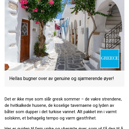
Hellas bugner over av genuine og sjarmerende øyer!
Det er ikke mye som slår gresk sommer – de vakre strendene,
de hvitkalkede husene, de koselige tavernaene og lyden av
båter som dupper i det turkise vannet. Alt pakket inn i varmt
solskinn, et behagelig tempo og varm gjestfrihet.
Her er guiden til fem unike og uberørte øyer, som vil få deg til å