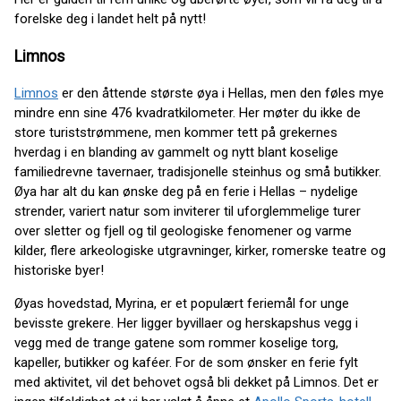
forelske deg i landet helt på nytt!
Limnos
Limnos
er den åttende største øya i Hellas, men den føles mye
mindre enn sine 476 kvadratkilometer. Her møter du ikke de
store turiststrømmene, men kommer tett på grekernes
hverdag i en blanding av gammelt og nytt blant koselige
familiedrevne tavernaer, tradisjonelle steinhus og små butikker.
Øya har alt du kan ønske deg på en ferie i Hellas – nydelige
strender, variert natur som inviterer til uforglemmelige turer
over sletter og fjell og til geologiske fenomener og varme
kilder, flere arkeologiske utgravninger, kirker, romerske teatre og
historiske byer!
Øyas hovedstad, Myrina, er et populært feriemål for unge
bevisste grekere. Her ligger byvillaer og herskapshus vegg i
vegg med de trange gatene som rommer koselige torg,
kapeller, butikker og kaféer. For de som ønsker en ferie fylt
med aktivitet, vil det behovet også bli dekket på Limnos. Det er