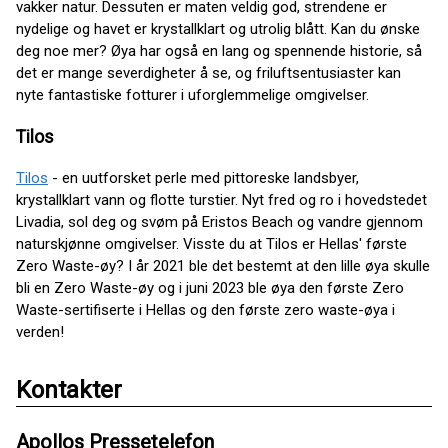
vakker natur. Dessuten er maten veldig god, strendene er
nydelige og havet er krystallklart og utrolig blått. Kan du ønske
deg noe mer? Øya har også en lang og spennende historie, så
det er mange severdigheter å se, og friluftsentusiaster kan
nyte fantastiske fotturer i uforglemmelige omgivelser.
Tilos
Tilos
- en uutforsket perle med pittoreske landsbyer,
krystallklart vann og flotte turstier. Nyt fred og ro i hovedstedet
Livadia, sol deg og svøm på Eristos Beach og vandre gjennom
naturskjønne omgivelser. Visste du at Tilos er Hellas' første
Zero Waste-øy? I år 2021 ble det bestemt at den lille øya skulle
bli en Zero Waste-øy og i juni 2023 ble øya den første Zero
Waste-sertifiserte i Hellas og den første zero waste-øya i
verden!
Kontakter
Apollos Pressetelefon