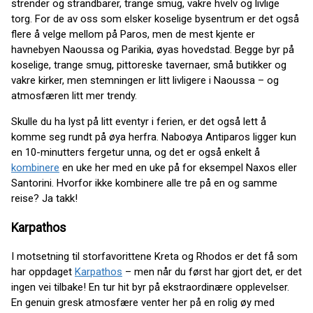
strender og strandbarer, trange smug, vakre hvelv og livlige
torg. For de av oss som elsker koselige bysentrum er det også
flere å velge mellom på Paros, men de mest kjente er
havnebyen Naoussa og Parikia, øyas hovedstad. Begge byr på
koselige, trange smug, pittoreske tavernaer, små butikker og
vakre kirker, men stemningen er litt livligere i Naoussa – og
atmosfæren litt mer trendy.
Skulle du ha lyst på litt eventyr i ferien, er det også lett å
komme seg rundt på øya herfra. Naboøya Antiparos ligger kun
en 10-minutters fergetur unna, og det er også enkelt å
kombinere
en uke her med en uke på for eksempel Naxos eller
Santorini. Hvorfor ikke kombinere alle tre på en og samme
reise? Ja takk!
Karpathos
I motsetning til storfavorittene Kreta og Rhodos er det få som
har oppdaget
Karpathos
– men når du først har gjort det, er det
ingen vei tilbake! En tur hit byr på ekstraordinære opplevelser.
En genuin gresk atmosfære venter her på en rolig øy med