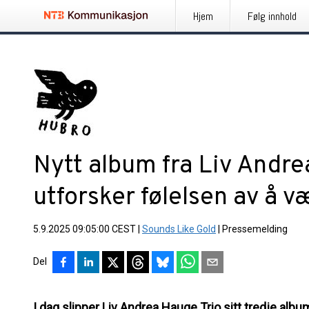
Hjem
Følg innhold
Nytt album fra Liv Andre
utforsker følelsen av å v
5.9.2025 09:05:00 CEST
|
Sounds Like Gold
|
Pressemelding
Del
I dag slipper
Liv Andrea Hauge Trio
sitt tredje alb