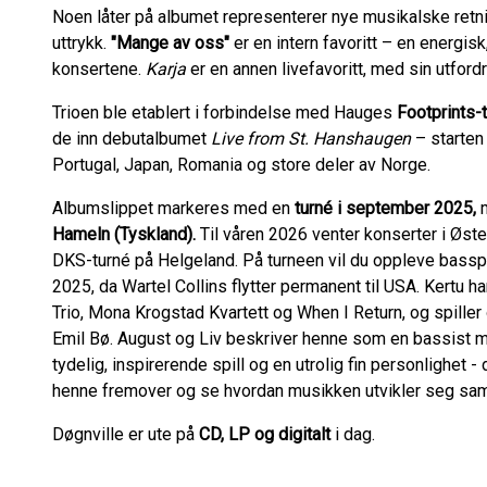
Noen låter på albumet representerer nye musikalske retni
uttrykk.
"Mange av oss"
er en intern favoritt – en energisk
konsertene.
Karja
er en annen livefavoritt, med sin utfor
Trioen ble etablert i forbindelse med Hauges
Footprints-
de inn debutalbumet
Live from St. Hanshaugen
– starten 
Portugal, Japan, Romania og store deler av Norge.
Albumslippet markeres med en
turné i september 2025
,
m
Hameln (Tyskland)
.
Til våren 2026 venter konserter i Øster
DKS-turné på Helgeland. På turneen vil du oppleve basspil
2025, da Wartel Collins flytter permanent til USA. Kertu 
Trio, Mona Krogstad Kvartett og When I Return, og spi
Emil Bø. August og Liv beskriver henne som en bassist 
tydelig, inspirerende spill og en utrolig fin personlighet 
henne fremover og se hvordan musikken utvikler seg s
Døgnville er ute på
CD, LP og digitalt
i dag.