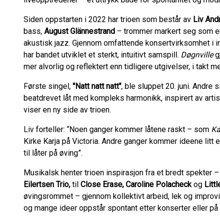
Siden oppstarten i 2022 har trioen som består av
Liv And
bass,
August Glännestrand
– trommer markert seg som e
akustisk jazz. Gjennom omfattende konsertvirksomhet i inn
har bandet utviklet et sterkt, intuitivt samspill.
Døgnville
g
mer alvorlig og reflektert enn tidligere utgivelser, i takt 
Første singel,
"Natt natt natt"
, ble sluppet 20. juni. Andre 
beatdrevet låt med kompleks harmonikk, inspirert av art
viser en ny side av trioen.
Liv forteller: “Noen ganger kommer låtene raskt – som
Ka
Kirke Karja på Victoria. Andre ganger kommer ideene litt
til låter på øving”.
Musikalsk henter trioen inspirasjon fra et bredt spekter –
Eilertsen Trio
,
til
Close Erase
,
Caroline Polacheck
og
Litt
øvingsrommet – gjennom kollektivt arbeid, lek og improv
og mange ideer oppstår spontant etter konserter eller på 