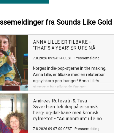
essemeldinger fra Sounds Like Gold
ANNA LILLE ER TILBAKE -
‘THAT’S A YEAR’ ER UTE NÅ
7.8.2026 09:54:14 CEST
|
Pressemelding
Norges indie-pop-stjerne in the making,
Anna Lille, er tilbake med en relaterbar
og sylskarp pop-banger! Anna Lille’s
stemme har allerede fanget
oppmerksomheten til globale
superstjerner som Justin Bieber og Billie
Andreas Rotevatn & Tuva
Eilish på nett. Og nå på sin nye singel
Syvertsen tek deg på ei sonisk
«That's a Year», synger hun om den
berg- og-dal-bane med kronisk
spesifikke følelsen av å gå ut av et
rytmefot - "Ad infinitum" ute no
forhold og lure på om det hele var
7.8.2026 09:07:00 CEST
|
Pressemelding
bortkastet tid, men så å gradvis