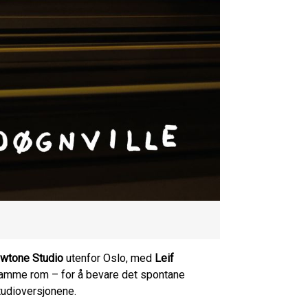
wtone Studio
utenfor Oslo, med
Leif
i samme rom – for å bevare det spontane
studioversjonene.