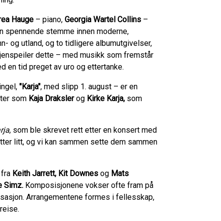
rea Hauge
– piano,
Georgia Wartel Collins
–
n spennende stemme innen moderne,
- og utland, og to tidligere albumutgivelser,
jenspeiler dette – med musikk som fremstår
med en tid preget av uro og ettertanke.
singel,
"Karja"
, med slipp 1. august – er en
ister som
Kaja Draksler
og
Kirke Karja
,
som
rja
, som ble skrevet rett etter en konsert med
 etter litt, og vi kan sammen sette dem sammen
 fra
Keith Jarrett
,
Kit Downes
og
Mats
le Simz
.
Komposisjonene vokser ofte fram på
isasjon. Arrangementene formes i fellesskap,
reise.