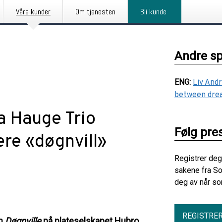
Våre kunder
Om tjenesten
Bli kunde
Andre s
ENG
:
Liv Andr
between drea
a Hauge Trio
Følg pre
ære «døgnvill»
Registrer deg
sakene fra So
deg av når so
REGISTRE
um
Døgnville
på plateselskapet
Hubro
.