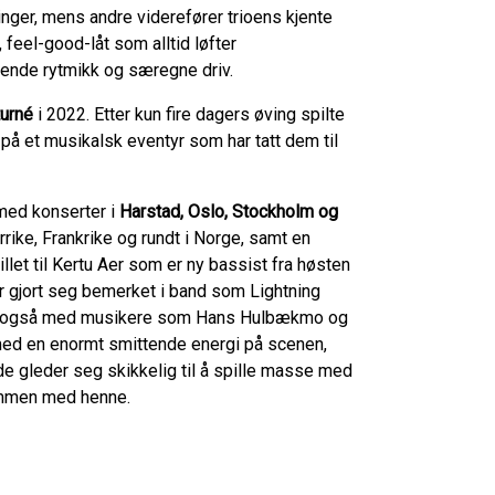
nger, mens andre viderefører trioens kjente
, feel-good-låt som alltid løfter
drende rytmikk og særegne driv.
turné
i 2022. Etter kun fire dagers øving spilte
på et musikalsk eventyr som har tatt dem til
ed konserter i
Harstad, Oslo, Stockholm og
rike, Frankrike og rundt i Norge, samt en
let til Kertu Aer som er ny bassist fra høsten
har gjort seg bemerket i band som Lightning
ller også med musikere som Hans Hulbækmo og
med en enormt smittende energi på scenen,
- de gleder seg skikkelig til å spille masse med
ammen med henne.