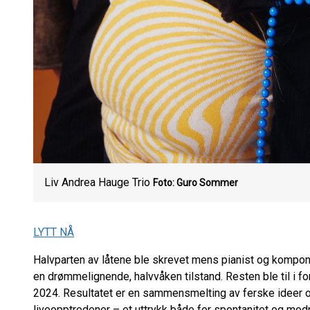
Liv Andrea Hauge Trio
Foto: Guro Sommer
LYTT NÅ
Halvparten av låtene ble skrevet mens pianist og kompo
en drømmelignende, halvvåken tilstand. Resten ble til i f
2024. Resultatet er en sammensmelting av ferske ideer 
liveopptredener – et uttrykk både for spontanitet og mod