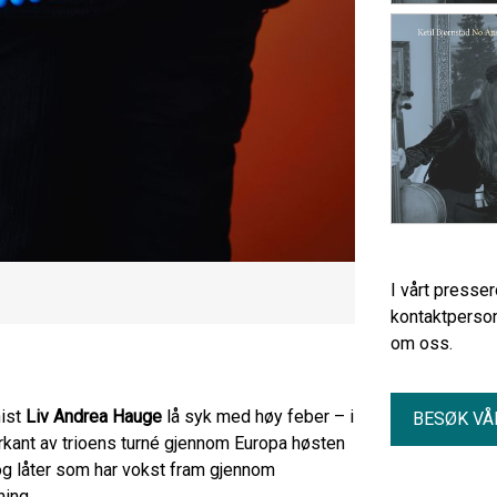
I vårt presse
kontaktperson
om oss.
nist
Liv Andrea Hauge
lå syk med høy feber – i
BESØK VÅ
orkant av trioens turné gjennom Europa høsten
og låter som har vokst fram gjennom
ning.