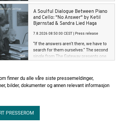
albumets mest ettertenksomme
komposisjoner. No Answer er en sjelfull
A Soulful Dialogue Between Piano
og melodisk dialog mellom piano og
and Cello: "No Answer" by Ketil
cello, der stillheten og rommet mellom
Bjørnstad & Sandra Lied Haga
tonene er like viktige som selve
7.8.2026 08:50:00 CEST
|
Press release
melodien.
"If the answers aren't there, we have to
search for them ourselves." The second
single from The Gateway presents one
of the album's most reflective
compositions. No Answer is a soulful
and lyrical dialogue between piano and
rom finner du alle våre siste pressemeldinger,
cello, where silence and the space
er, bilder, dokumenter og annen relevant informasjon
between the notes are just as important
as the melody itself.
RT PRESSEROM