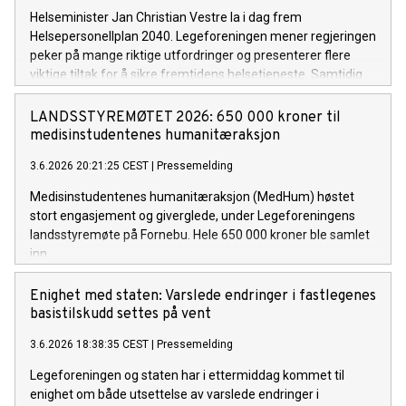
Helseminister Jan Christian Vestre la i dag frem
Helsepersonellplan 2040. Legeforeningen mener regjeringen
peker på mange riktige utfordringer og presenterer flere
viktige tiltak for å sikre fremtidens helsetjeneste. Samtidig
må planen følges opp med en enda sterkere satsing på
grunnutdanning, spesialistutdanning og kapasitet.
LANDSSTYREMØTET 2026: 650 000 kroner til
medisinstudentenes humanitæraksjon
3.6.2026 20:21:25 CEST
|
Pressemelding
Medisinstudentenes humanitæraksjon (MedHum) høstet
stort engasjement og giverglede, under Legeforeningens
landsstyremøte på Fornebu. Hele 650 000 kroner ble samlet
inn.
Enighet med staten: Varslede endringer i fastlegenes
basistilskudd settes på vent
3.6.2026 18:38:35 CEST
|
Pressemelding
Legeforeningen og staten har i ettermiddag kommet til
enighet om både utsettelse av varslede endringer i