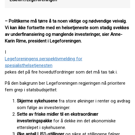
– Politikerne må tørre å ta noen viktige og nødvendige veivalg.
Vi kan ikke fortsette med en helsetjeneste som stadig svekkes
av underfinansiering og manglende investeringer, sier Anne-
Karin Rime, president i Legeforeningen.
I
Legeforeningens perspektivmelding for
spesialisthelsetjenesten
pekes det på fire hovedutfordringer som det må tas tak i.
På den bakgrunn ber Legeforeningen regjeringen nå prioritere
fem grep i statsbudsjettet:
Skjerme sykehusene
fra store økninger i renter og avdrag
som følge av investeringer.
Sette av friske midler til en ekstraordinær
investeringspakke
for å dekke inn det økonomiske
etterslepet i sykehusene.
Øke antall LIS1-stillinger
og sikre at stillingene følger