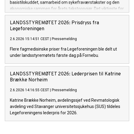
basistilskuddet, samarbeid om sykefraværstakster og den
økonomiske rammen for årets takstoppgjør. Det viktigste for
fastlegene er at de dramatiske endringene i basistilskuddet
fra 1. juli nå settes på vent.
LANDSSTYREMØTET 2026: Prisdryss fra
Legeforeningen
2.6.2026 15:14:51 CEST
|
Pressemelding
Flere fagmedisinske priser fra Legeforeningen ble delt ut
under landsstyremøtets første dag på Fornebu.
LANDSSTYREMØTET 2026: Lederprisen til Katrine
Brække Norheim
2.6.2026 14:16:55 CEST
|
Pressemelding
Katrine Brække Norheim, avdelingssjef ved Revmatologisk
avdeling ved Stavanger universitetssjukehus (SUS) tildeles
Legeforeningens lederpris for 2026.