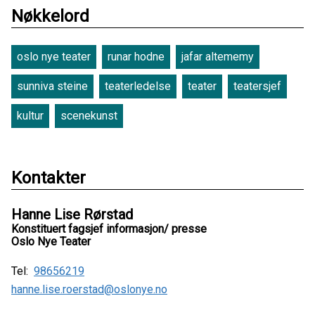
Nøkkelord
oslo nye teater
runar hodne
jafar altememy
sunniva steine
teaterledelse
teater
teatersjef
kultur
scenekunst
Kontakter
Hanne Lise Rørstad
Konstituert fagsjef informasjon/ presse
Oslo Nye Teater
Tel:
98656219
hanne.lise.roerstad@oslonye.no