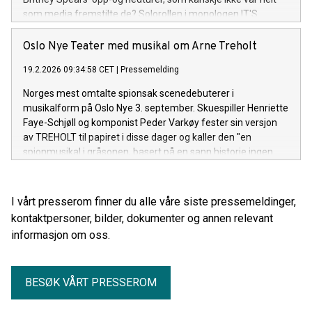
som media fremstilte de? Solorollen i monologen IT'S
BRITNEY, BITCH! spilles av Caroline Glomnes, kjent fra
drama-komedien Cammo på NRK, som skaffet henne
Oslo Nye Teater med musikal om Arne Treholt
Gullruten som Beste skuespiller, og hvor hun også er
19.2.2026 09:34:58 CET
|
Pressemelding
manusforfatter og serieskaper. Glomnes gleder stort seg til
å gjøre Britney-rollen på Oslo Nye og kaller den sin største
Norges mest omtalte spionsak scenedebuterer i
utfordring.
musikalform på Oslo Nye 3. september. Skuespiller Henriette
Faye-Schjøll og komponist Peder Varkøy fester sin versjon
av TREHOLT til papiret i disse dager og kaller den "en
spionmusikal i gråsonen, basert på en sann historie ingen
har blitt enige om, iscenesatt av folk som ikke var der". For
hvem var egentlig den omstridte Arne Treholt?
I vårt presserom finner du alle våre siste pressemeldinger,
kontaktpersoner, bilder, dokumenter og annen relevant
informasjon om oss.
BESØK VÅRT PRESSEROM