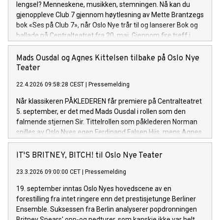
lengsel? Menneskene, musikken, stemningen. Nå kan du
gjenoppleve Club 7 gjennom høytlesning av Mette Brantzegs
bok «Ses på Club 7», når Oslo Nye trår til og lanserer Bok og
ballade på Centralteatret fra 20. mai. Gjennom fire treff i
byens kuleste bokklubb i mai og juni kan du mimre med
likesinnede. Og musikken? Den er med.
Mads Ousdal og Agnes Kittelsen tilbake på Oslo Nye
Teater
22.4.2026 09:58:28 CEST
|
Pressemelding
Når klassikeren PÅKLEDEREN får premiere på Centralteatret
5. september, er det med Mads Ousdal i rollen som den
falmende stjernen Sir. Tittelrollen som påklederen Norman
spilles av Oslo Nyes egen Ferdinand Falsen Hiis, mens Agnes
Kittelsen gjester i rollen som Mylady.
IT'S BRITNEY, BITCH! til Oslo Nye Teater
23.3.2026 09:00:00 CET
|
Pressemelding
19. september inntas Oslo Nyes hovedscene av en
forestilling fra intet ringere enn det prestisjetunge Berliner
Ensemble. Suksessen fra Berlin analyserer popdronningen
Britney Spears' opp-og nedturer, som kanskje ikke var helt