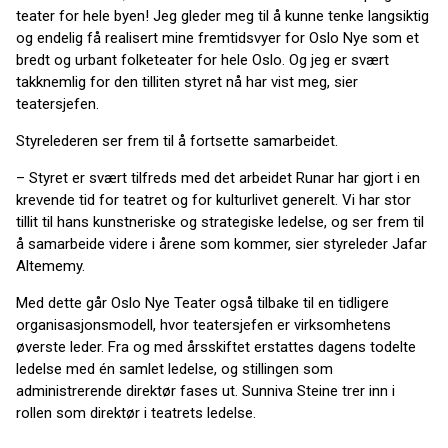
teater for hele byen! Jeg gleder meg til å kunne tenke langsiktig
og endelig få realisert mine fremtidsvyer for Oslo Nye som et
bredt og urbant folketeater for hele Oslo. Og jeg er svært
takknemlig for den tilliten styret nå har vist meg, sier
teatersjefen.
Styrelederen ser frem til å fortsette samarbeidet.
– Styret er svært tilfreds med det arbeidet Runar har gjort i en
krevende tid for teatret og for kulturlivet generelt. Vi har stor
tillit til hans kunstneriske og strategiske ledelse, og ser frem til
å samarbeide videre i årene som kommer, sier styreleder Jafar
Altememy.
Med dette går Oslo Nye Teater også tilbake til en tidligere
organisasjonsmodell, hvor teatersjefen er virksomhetens
øverste leder. Fra og med årsskiftet erstattes dagens todelte
ledelse med én samlet ledelse, og stillingen som
administrerende direktør fases ut. Sunniva Steine trer inn i
rollen som direktør i teatrets ledelse.