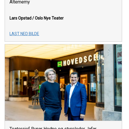
Altememy
Lars Opstad /
Oslo Nye Teater
LAST NED BILDE
Teatersjef Runar Hodne og styreleder Jafar