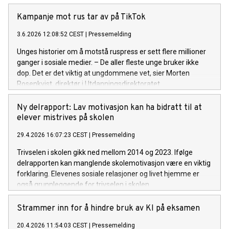
Kampanje mot rus tar av på TikTok
3.6.2026 12:08:52 CEST
|
Pressemelding
Unges historier om å motstå ruspress er sett flere millioner
ganger i sosiale medier. – De aller fleste unge bruker ikke
dop. Det er det viktig at ungdommene vet, sier Morten
Rosenkvist, direktør i Utdanningsdirektoratet.
Ny delrapport: Lav motivasjon kan ha bidratt til at
elever mistrives på skolen
29.4.2026 16:07:23 CEST
|
Pressemelding
Trivselen i skolen gikk ned mellom 2014 og 2023. Ifølge
delrapporten kan manglende skolemotivasjon være en viktig
forklaring. Elevenes sosiale relasjoner og livet hjemme er
også grunnleggende for trivselen i skolen.
Strammer inn for å hindre bruk av KI på eksamen
20.4.2026 11:54:03 CEST
|
Pressemelding