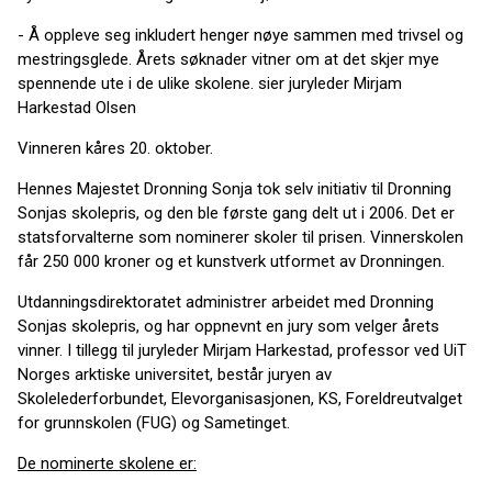
- Å oppleve seg inkludert henger nøye sammen med trivsel og
mestringsglede. Årets søknader vitner om at det skjer mye
spennende ute i de ulike skolene. sier juryleder Mirjam
Harkestad Olsen
Vinneren kåres 20. oktober.
Hennes Majestet Dronning Sonja tok selv initiativ til Dronning
Sonjas skolepris, og den ble første gang delt ut i 2006. Det er
statsforvalterne som nominerer skoler til prisen. Vinnerskolen
får 250 000 kroner og et kunstverk utformet av Dronningen.
Utdanningsdirektoratet administrer arbeidet med Dronning
Sonjas skolepris, og har oppnevnt en jury som velger årets
vinner. I tillegg til juryleder Mirjam Harkestad, professor ved UiT
Norges arktiske universitet, består juryen av
Skolelederforbundet, Elevorganisasjonen, KS, Foreldreutvalget
for grunnskolen (FUG) og Sametinget.
De nominerte skolene er: