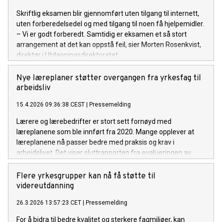
Skriftlig eksamen blir gjennomført uten tilgang til internett,
uten forberedelsedel og med tilgang til noen få hjelpemidler.
– Vi er godt forberedt. Samtidig er eksamen et så stort
arrangement at det kan oppstå feil, sier Morten Rosenkvist,
direktør i Utdanningsdirektoratet.
Nye læreplaner støtter overgangen fra yrkesfag til
arbeidsliv
15.4.2026 09:36:38 CEST
|
Pressemelding
Lærere og lærebedrifter er stort sett fornøyd med
læreplanene som ble innført fra 2020. Mange opplever at
læreplanene nå passer bedre med praksis og krav i
arbeidslivet. Det viser sluttrapporten fra evalueringen av
fagfornyelsen i yrkesfag.
Flere yrkesgrupper kan nå få støtte til
videreutdanning
26.3.2026 13:57:23 CET
|
Pressemelding
For å bidra til bedre kvalitet og sterkere fagmiljøer, kan