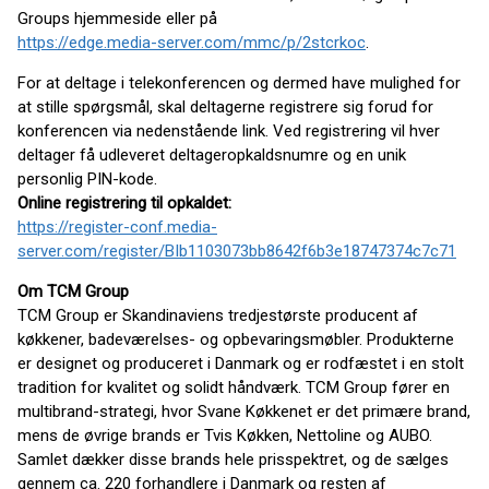
Groups hjemmeside eller på
https://edge.media-server.com/mmc/p/2stcrkoc
.
For at deltage i telekonferencen og dermed have mulighed for
at stille spørgsmål, skal deltagerne registrere sig forud for
konferencen via nedenstående link. Ved registrering vil hver
deltager få udleveret deltageropkaldsnumre og en unik
personlig PIN-kode.
Online registrering til opkaldet:
https://register-conf.media-
server.com/register/BIb1103073bb8642f6b3e18747374c7c71
Om TCM Group
TCM Group er Skandinaviens tredjestørste producent af
køkkener, badeværelses- og opbevaringsmøbler. Produkterne
er designet og produceret i Danmark og er rodfæstet i en stolt
tradition for kvalitet og solidt håndværk. TCM Group fører en
multibrand-strategi, hvor Svane Køkkenet er det primære brand,
mens de øvrige brands er Tvis Køkken, Nettoline og AUBO.
Samlet dækker disse brands hele prisspektret, og de sælges
gennem ca. 220 forhandlere i Danmark og resten af