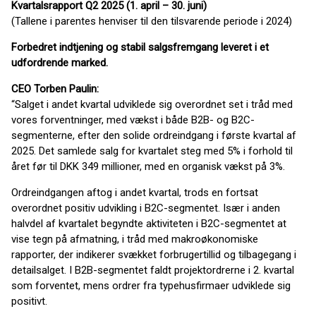
Kvartalsrapport Q2 2025 (1. april – 30. juni)
(Tallene i parentes henviser til den tilsvarende periode i 2024)
Forbedret indtjening og stabil salgsfremgang leveret i et
udfordrende marked.
CEO Torben Paulin:
“Salget i andet kvartal udviklede sig overordnet set i tråd med
vores forventninger, med vækst i både B2B- og B2C-
segmenterne, efter den solide ordreindgang i første kvartal af
2025. Det samlede salg for kvartalet steg med 5% i forhold til
året før til DKK 349 millioner, med en organisk vækst på 3%.
Ordreindgangen aftog i andet kvartal, trods en fortsat
overordnet positiv udvikling i B2C-segmentet. Især i anden
halvdel af kvartalet begyndte aktiviteten i B2C-segmentet at
vise tegn på afmatning, i tråd med makroøkonomiske
rapporter, der indikerer svækket forbrugertillid og tilbagegang i
detailsalget. I B2B-segmentet faldt projektordrerne i 2. kvartal
som forventet, mens ordrer fra typehusfirmaer udviklede sig
positivt.