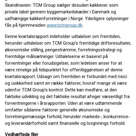
Skandinavien. TCM Group sælger desuden køkkener som
private label gennem byggemarkedskæder i Danmark og
uafhængige køkkenforretninger i Norge. Yderligere oplysninger
fås på hjemmesiden
www.tcmgroup.dk
.
Denne kvartalsrapport indeholder udtalelser om fremtiden,
herunder udtalelser om TCM Group’s fremtidige driftsresultater,
økonomiske stilling, pengestrømme, forretningsstrategi og
fremtidige målsætninger. Udtalelserne er baseret på
forventninger eller forudsigelser, som ledelsen anser for at
være rimelige på tidspunktet for offentliggørelsen af denne
kvartalsrapport. Udsagn om fremtiden er forbundet med risici
og usikkerhed samt en række faktorer, hvoraf mange vil være
udenfor TCM Group’s kontrol. Dette kan medføre, at den
faktiske udvikling og det faktiske resultat afviger væsentligt fra
forventningerne i årsrapporten. Uden at være udtømmende
omfatter sådanne faktorer generelle økonomiske og
forretningsmæssige forhold, herunder markeds-, konkurrence-
og leverandørforhold samt finansielle og lovgivnings forhold.
Vedhæftede filer