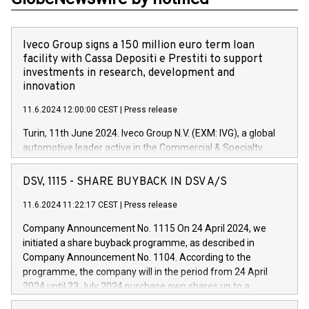
Iveco Group signs a 150 million euro term loan
facility with Cassa Depositi e Prestiti to support
investments in research, development and
innovation
11.6.2024 12:00:00 CEST
|
Press release
Turin, 11th June 2024. Iveco Group N.V. (EXM: IVG), a global
automotive leader active in the Commercial & Specialty
Vehicles, Powertrain and related Financial Services arenas,
has successfully signed a term loan facility of 150 million
DSV, 1115 - SHARE BUYBACK IN DSV A/S
euros with Cassa Depositi e Prestiti (CDP), for the creation of
new projects in Italy dedicated to research, development and
11.6.2024 11:22:17 CEST
|
Press release
innovation. In detail, through the resources made available
Company Announcement No. 1115 On 24 April 2024, we
by CDP, Iveco Group will develop innovative technologies and
initiated a share buyback programme, as described in
architectures in the field of electric propulsion and further
Company Announcement No. 1104. According to the
develop solutions for autonomous driving, digitalisation and
programme, the company will in the period from 24 April
vehicle connectivity aimed at increasing efficiency, safety,
2024 until 23 July 2024 purchase own shares up to a
driving comfort and productivity. The financed investments,
maximum value of DKK 1,000 million, and no more than
which will have a 5-year amortising profile, will be made by