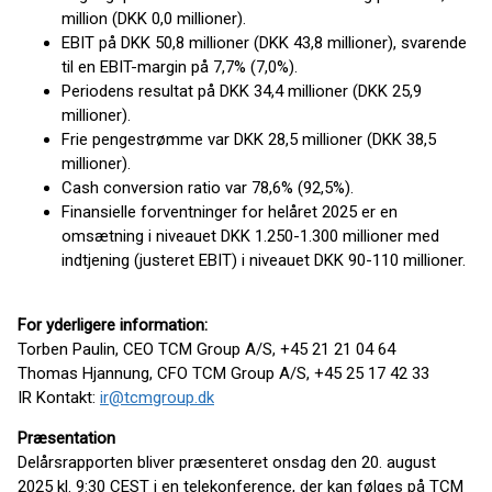
million (DKK 0,0 millioner).
EBIT på DKK 50,8 millioner (DKK 43,8 millioner), svarende
til en EBIT-margin på 7,7% (7,0%).
Periodens resultat på DKK 34,4 millioner (DKK 25,9
millioner).
Frie pengestrømme var DKK 28,5 millioner (DKK 38,5
millioner).
Cash conversion ratio var 78,6% (92,5%).
Finansielle forventninger for helåret 2025 er en
omsætning i niveauet DKK 1.250-1.300 millioner med
indtjening (justeret EBIT) i niveauet DKK 90-110 millioner.
For yderligere information:
Torben Paulin, CEO TCM Group A/S, +45 21 21 04 64
Thomas Hjannung, CFO TCM Group A/S, +45 25 17 42 33
IR Kontakt:
ir@tcmgroup.dk
Præsentation
Delårsrapporten bliver præsenteret onsdag den 20. august
2025 kl. 9:30 CEST i en telekonference, der kan følges på TCM