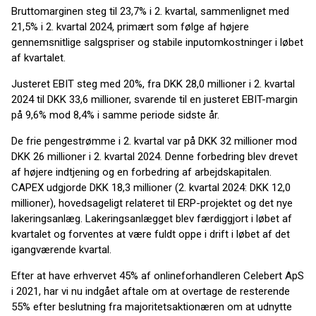
Bruttomarginen steg til 23,7% i 2. kvartal, sammenlignet med
21,5% i 2. kvartal 2024, primært som følge af højere
gennemsnitlige salgspriser og stabile inputomkostninger i løbet
af kvartalet.
Justeret EBIT steg med 20%, fra DKK 28,0 millioner i 2. kvartal
2024 til DKK 33,6 millioner, svarende til en justeret EBIT-margin
på 9,6% mod 8,4% i samme periode sidste år.
De frie pengestrømme i 2. kvartal var på DKK 32 millioner mod
DKK 26 millioner i 2. kvartal 2024. Denne forbedring blev drevet
af højere indtjening og en forbedring af arbejdskapitalen.
CAPEX udgjorde DKK 18,3 millioner (2. kvartal 2024: DKK 12,0
millioner), hovedsageligt relateret til ERP-projektet og det nye
lakeringsanlæg. Lakeringsanlægget blev færdiggjort i løbet af
kvartalet og forventes at være fuldt oppe i drift i løbet af det
igangværende kvartal.
Efter at have erhvervet 45% af onlineforhandleren Celebert ApS
i 2021, har vi nu indgået aftale om at overtage de resterende
55% efter beslutning fra majoritetsaktionæren om at udnytte