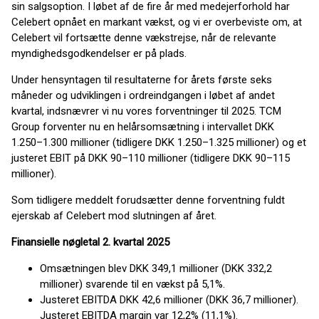
sin salgsoption. I løbet af de fire år med medejerforhold har
Celebert opnået en markant vækst, og vi er overbeviste om, at
Celebert vil fortsætte denne vækstrejse, når de relevante
myndighedsgodkendelser er på plads.
Under hensyntagen til resultaterne for årets første seks
måneder og udviklingen i ordreindgangen i løbet af andet
kvartal, indsnævrer vi nu vores forventninger til 2025. TCM
Group forventer nu en helårsomsætning i intervallet DKK
1.250–1.300 millioner (tidligere DKK 1.250–1.325 millioner) og et
justeret EBIT på DKK 90–110 millioner (tidligere DKK 90–115
millioner).
Som tidligere meddelt forudsætter denne forventning fuldt
ejerskab af Celebert mod slutningen af året.
Finansielle nøgletal 2. kvartal 2025
Omsætningen blev DKK 349,1 millioner (DKK 332,2
millioner) svarende til en vækst på 5,1%.
Justeret EBITDA DKK 42,6 millioner (DKK 36,7 millioner).
Justeret EBITDA margin var 12,2% (11,1%).