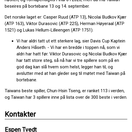
beseires på bortebane 13 og 14. september.
Det norske laget er: Casper Ruud (ATP 13), Nicolai Budkov Kjær
(ATP 163), Viktor Durasovic (ATP 225), Herman Høyeraal (ATP
1521) og Lukas Hellum-Lilleengen (ATP 1751).
Vi har aldri tatt ut ett sterkere lag, sier Davis Cup Kaptein
Anders Håseth. - Vi har en bredde i toppen nå, som vi
aldri har hatt før. Viktor Durasovic og Nicolai Budkov Kjær
har tatt store steg, så nå har vi tre spillere som på en
god dag kan slå hvem som helst, legger han til, og
avslutter med at han gleder seg til møtet med Taiwan på
bortebane.
Taiwans beste spiller, Chun-Hsin Tseng, er ranket 113 i verden,
og Taiwan har 3 spillere inne på lista over de 300 beste i verden.
Kontakter
Espen Tvedt