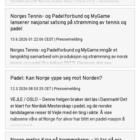
Spektrum når Norge møter Kina i Davis Cup – tennisens
offisielle VM
Norges Tennis- og Padelforbund og MyGame
lanserer nasjonal satsing på strømming av tennis og
padel
15.6.2026 01:22:06 CEST
|
Pressemelding
Norges Tennis- og Padelforbund og MyGame inngår et
langsiktig samarbeid om produksjon og strømming av norsk
tennis og padel (fra tidligst 2027). Gjennom den nye
plattformen Tennis & Padel TV er ambisjonen å gjøre både
elite- og breddeaktivitet tilgjengelig for publikum over hele
Padel: Kan Norge yppe seg mot Norden?
landet.
12.3.2026 08:53:25 CET
|
Pressemelding
VEJLE / OSLO – Denne helgen braker det løs i Danmark! Det
er klart for Nordisk Mesterskap i padel, og de norske
landslagene reiser til Vejle med én ting i sikte: Å vise
naboene våre at Norge for alvor har blitt en padel-nasjon å
regne med.