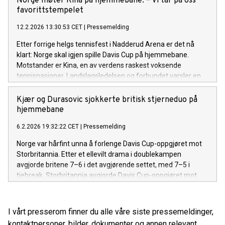
Norge møter Kina på hjemmebane: – Vi tar på oss
favorittstempelet
12.2.2026 13:30:53 CET
|
Pressemelding
Etter forrige helgs tennisfest i Nadderud Arena er det nå
klart: Norge skal igjen spille Davis Cup på hjemmebane.
Motstander er Kina, en av verdens raskest voksende
tennisnasjoner. Landslagsledelsen og forbundet varsler en
tøff kamp, men har stor tro på norsk seier.
Kjær og Durasovic sjokkerte britisk stjerneduo på
hjemmebane
6.2.2026 19:32:22 CET
|
Pressemelding
Norge var hårfint unna å forlenge Davis Cup-oppgjøret mot
Storbritannia. Etter et ellevilt drama i doublekampen
avgjorde britene 7–6 i det avgjørende settet, med 7–5 i
tiebreak. Storbritannia avgjorde Davis Cup-oppgjøret mot
Norge med seier i doublekampen på Nadderud Arena.
I vårt presserom finner du alle våre siste pressemeldinger,
kontaktpersoner, bilder, dokumenter og annen relevant