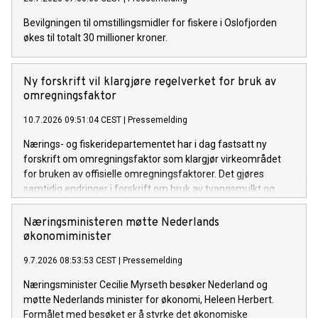
Bevilgningen til omstillingsmidler for fiskere i Oslofjorden
økes til totalt 30 millioner kroner.
Ny forskrift vil klargjøre regelverket for bruk av
omregningsfaktor
10.7.2026 09:51:04 CEST
|
Pressemelding
Nærings- og fiskeridepartementet har i dag fastsatt ny
forskrift om omregningsfaktor som klargjør virkeområdet
for bruken av offisielle omregningsfaktorer. Det gjøres
samtidig endringer i forskrift om bruk av tvangsmulkt og
overtredelsesgebyr ved brudd på havressurslova og
deltakerloven, i tråd med sanksjonsreglene i den nye
Næringsministeren møtte Nederlands
forskriften.
økonomiminister
9.7.2026 08:53:53 CEST
|
Pressemelding
Næringsminister Cecilie Myrseth besøker Nederland og
møtte Nederlands minister for økonomi, Heleen Herbert.
Formålet med besøket er å styrke det økonomiske