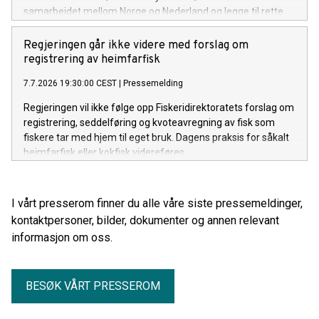
samarbeidet mellom Norge og Nederland og legge til rette
for økt handel, investeringer og næringslivssamarbeid.
Regjeringen går ikke videre med forslag om
registrering av heimfarfisk
7.7.2026 19:30:00 CEST
|
Pressemelding
Regjeringen vil ikke følge opp Fiskeridirektoratets forslag om
registrering, seddelføring og kvoteavregning av fisk som
fiskere tar med hjem til eget bruk. Dagens praksis for såkalt
heimfarfisk eller kokfisk videreføres.
I vårt presserom finner du alle våre siste pressemeldinger,
kontaktpersoner, bilder, dokumenter og annen relevant
informasjon om oss.
BESØK VÅRT PRESSEROM