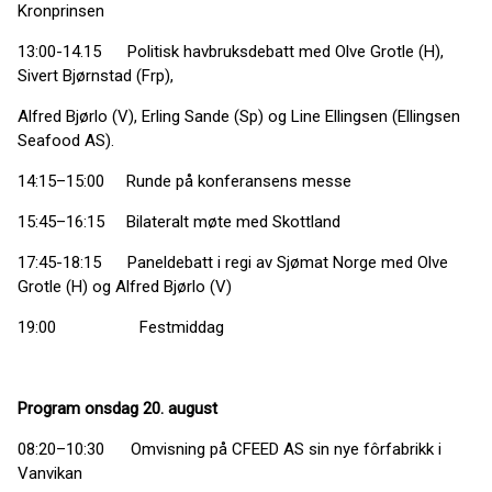
Kronprinsen
13:00-14.15 Politisk havbruksdebatt med Olve Grotle (H),
Sivert Bjørnstad (Frp),
Alfred Bjørlo (V), Erling Sande (Sp) og Line Ellingsen (Ellingsen
Seafood AS).
14:15–15:00 Runde på konferansens messe
15:45–16:15 Bilateralt møte med Skottland
17:45-18:15 Paneldebatt i regi av Sjømat Norge med Olve
Grotle (H) og Alfred Bjørlo (V)
19:00 Festmiddag
Program onsdag 20. august
08:20–10:30 Omvisning på CFEED AS sin nye fôrfabrikk i
Vanvikan