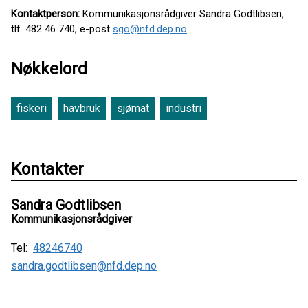
Kontaktperson:
Kommunikasjonsrådgiver Sandra Godtlibsen,
tlf. 482 46 740, e-post
sgo@nfd.dep.no
.
Nøkkelord
fiskeri
havbruk
sjømat
industri
Kontakter
Sandra Godtlibsen
Kommunikasjonsrådgiver
Tel:
48246740
sandra.godtlibsen@nfd.dep.no