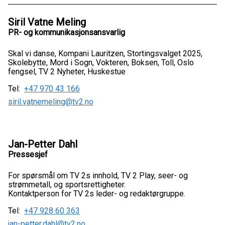
Siril Vatne Meling
PR- og kommunikasjonsansvarlig
Skal vi danse, Kompani Lauritzen, Stortingsvalget 2025,
Skolebytte, Mord i Sogn, Vokteren, Boksen, Toll, Oslo
fengsel, TV 2 Nyheter, Huskestue
Tel:
+47 970 43 166
siril.vatnemeling@tv2.no
Jan-Petter Dahl
Pressesjef
For spørsmål om TV 2s innhold, TV 2 Play, seer- og
strømmetall, og sportsrettigheter.
Kontaktperson for TV 2s leder- og redaktørgruppe.
Tel:
+47 928 60 363
jan-petter.dahl@tv2.no