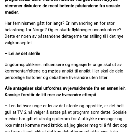
stemmer diskutere de mest betente påstandene fra sosiale
medier.
Har feminismen gått for langt? Er innvandring en for stor
belastning for Norge? Og er skatteflyktninger unnasluntrere?
Dette er noen av påstandene deltagerne tar stilling til i det nye
valgkonseptet.
– Lei av det sterile
Ungdomspolitikere, influensere og engasjerte unge skal ut av
kommentarfeltene og møtes ansikt til ansikt. Her skal de dele
personlige historier og debattere hverandre uten filter.
Alle antagelser skal utfordres av jevnaldrende fra en annen leir.
Kanskje forstår de litt mer av hverandre etterpå.
– I en tid hvor unge er lei av det sterile og oppstilte, er det helt
gull at TV 2 nå velger å satse på et program som dette. Sosiale
medier har gitt et utrolig spillerom for å uttrykke meninger og
ikke minst komme med kritikk, så jeg gleder meg til å få det opp
og frem i lyset, slik at det kan debatteres på ekte, sier Julie