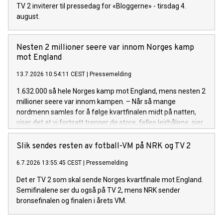
TV 2 inviterer til pressedag for «Bloggerne» - tirsdag 4.
august.
Nesten 2 millioner seere var innom Norges kamp
mot England
13.7.2026 10:54:11 CEST
|
Pressemelding
1.632.000 så hele Norges kamp mot England, mens nesten 2
millioner seere var innom kampen. – Når så mange
nordmenn samles for å følge kvartfinalen midt på natten,
viser det at vi fortsatt trenger de store, felles leirbålene, sier
TV 2-sjef Olav T. Sandnes.
Slik sendes resten av fotball-VM på NRK og TV 2
6.7.2026 13:55:45 CEST
|
Pressemelding
Det er TV 2 som skal sende Norges kvartfinale mot England.
Semifinalene ser du også på TV 2, mens NRK sender
bronsefinalen og finalen i årets VM.