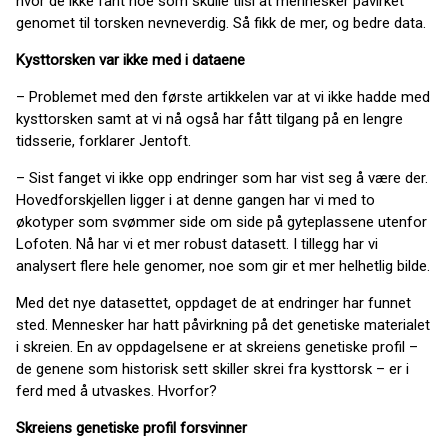
hvor de ikke fant noe som skulle tilsi at mennesker påvirket
genomet til torsken nevneverdig. Så fikk de mer, og bedre data.
Kysttorsken var ikke med i dataene
– Problemet med den første artikkelen var at vi ikke hadde med
kysttorsken samt at vi nå også har fått tilgang på en lengre
tidsserie, forklarer Jentoft.
– Sist fanget vi ikke opp endringer som har vist seg å være der.
Hovedforskjellen ligger i at denne gangen har vi med to
økotyper som svømmer side om side på gyteplassene utenfor
Lofoten. Nå har vi et mer robust datasett. I tillegg har vi
analysert flere hele genomer, noe som gir et mer helhetlig bilde.
Med det nye datasettet, oppdaget de at endringer har funnet
sted. Mennesker har hatt påvirkning på det genetiske materialet
i skreien. En av oppdagelsene er at skreiens genetiske profil –
de genene som historisk sett skiller skrei fra kysttorsk – er i
ferd med å utvaskes. Hvorfor?
Skreiens genetiske profil forsvinner