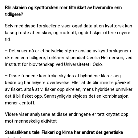
Blir skreien og kysttorsken mer tiltrukket av hverandre enn
tidligere?
Selv med disse forskjellene viser også data at en kysttorsk kan
la seg friste at en skrei, og motsatt, og det skjer oftere i nyere
tid.
– Det vi ser nå er et betydelig større anslag av kysttorskgener i
skreien enn tidligere, forklarer stipendiat Cecilia Helmerson, ved
Institutt for biovitenskap ved Universitetet i Oslo.
– Disse funnene kan trolig skyldes at hybridene klarer seg
bedre og har høyere overlevelse. Eller at de blir mindre påvirket
av fisket, altså at vi fisker opp skreien, mens hybridene unnviker
det å bli fisket opp. Sannsynligvis skyldes det en kombinasjon,
mener Jentoft.
Videre viser analysene at disse endringene er tett knyttet opp
mot menneskelig aktivitet.
Statistikkens tale: Fiskeri og klima har endret det genetiske