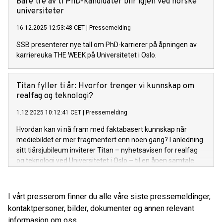
Bare tre av ti PhD-kandidater blir igjen ved norske
universiteter
16.12.2025 12:53:48 CET
|
Pressemelding
SSB presenterer nye tall om PhD-karrierer på åpningen av
karriereuka THE WEEK på Universitetet i Oslo.
Titan fyller ti år: Hvorfor trenger vi kunnskap om
realfag og teknologi?
1.12.2025 10:12:41 CET
|
Pressemelding
Hvordan kan vi nå fram med faktabasert kunnskap når
mediebildet er mer fragmentert enn noen gang? I anledning
sitt tiårsjubileum inviterer Titan – nyhetsavisen for realfag
og teknologi ved Universitetet i Oslo – til en åpen samtale
om forskningsformidlingens rolle i dagens samfunn.
I vårt presserom finner du alle våre siste pressemeldinger,
kontaktpersoner, bilder, dokumenter og annen relevant
informasjon om oss.