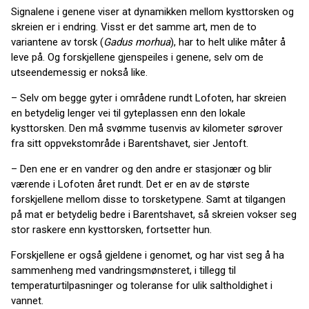
Signalene i genene viser at dynamikken mellom kysttorsken og
skreien er i endring. Visst er det samme art, men de to
variantene av torsk (
Gadus morhua
), har to helt ulike måter å
leve på. Og forskjellene gjenspeiles i genene, selv om de
utseendemessig er nokså like.
– Selv om begge gyter i områdene rundt Lofoten, har skreien
en betydelig lenger vei til gyteplassen enn den lokale
kysttorsken. Den må svømme tusenvis av kilometer sørover
fra sitt oppvekstområde i Barentshavet, sier Jentoft.
– Den ene er en vandrer og den andre er stasjonær og blir
værende i Lofoten året rundt. Det er en av de største
forskjellene mellom disse to torsketypene. Samt at tilgangen
på mat er betydelig bedre i Barentshavet, så skreien vokser seg
stor raskere enn kysttorsken, fortsetter hun.
Forskjellene er også gjeldene i genomet, og har vist seg å ha
sammenheng med vandringsmønsteret, i tillegg til
temperaturtilpasninger og toleranse for ulik saltholdighet i
vannet.