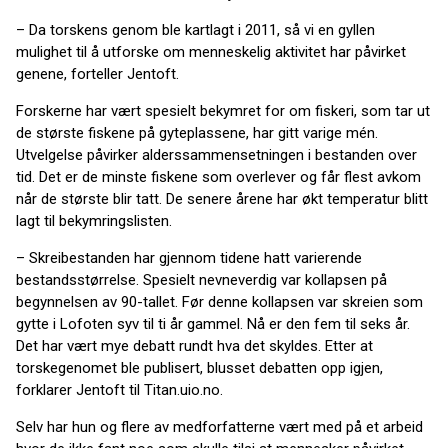
– Da torskens genom ble kartlagt i 2011, så vi en gyllen
mulighet til å utforske om menneskelig aktivitet har påvirket
genene, forteller Jentoft.
Forskerne har vært spesielt bekymret for om fiskeri, som tar ut
de største fiskene på gyteplassene, har gitt varige mén.
Utvelgelse påvirker alderssammensetningen i bestanden over
tid. Det er de minste fiskene som overlever og får flest avkom
når de største blir tatt. De senere årene har økt temperatur blitt
lagt til bekymringslisten.
– Skreibestanden har gjennom tidene hatt varierende
bestandsstørrelse. Spesielt nevneverdig var kollapsen på
begynnelsen av 90-tallet. Før denne kollapsen var skreien som
gytte i Lofoten syv til ti år gammel. Nå er den fem til seks år.
Det har vært mye debatt rundt hva det skyldes. Etter at
torskegenomet ble publisert, blusset debatten opp igjen,
forklarer Jentoft til Titan.uio.no.
Selv har hun og flere av medforfatterne vært med på et arbeid