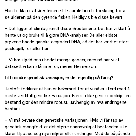
Hun forklarer at øresteinene ble samlet inn til forskning for å
se alderen på den gytende fisken. Heldigvis ble disse bevart.
– Det ligger et slimlag rundt disse øresteinene. Det har vi klart å
hente ut og bruke til å gjøre DNA-analyser. De aller eldste
prøvene hadde ganske degradert DNA, så det har vært et stort
puslespill, forteller hun.
– Vi har klødd oss i hodet mange ganger, men nå har vi et
datasett vi kan stå inne for, mener Helmerson.
Litt mindre genetisk variasjon, er det egentlig så farlig?
Jentoft forklarer at hun er bekymret for at vi nå er i ferd med å
miste verdifull genetisk variasjon. Færre ulike gener i omløp i en
bestand gjør den mindre robust, uavhengig av hva endringene
består i.
– Vi må bevare den genetiske variasjonen. Hvis vi får tap av
genetisk mangfold, er det større sannsynlig at bestanden ikke
klarer tilpasse seg nye miljøer eller endringer. Med de pågående