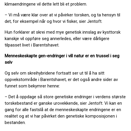
klimaendringene vil dette lett bli et problem.
– Vi må være klar over at vi påvirker torsken, og ta hensyn til
det, for eksempel når og hvor vi fisker, sier Jentoft.
Hun forklarer at skrei med mye genetisk innslag av kysttorsk
kanskje vil oppføre seg annerledes, eller være dårligere
tilpasset livet i Barentshavet.
Menneskeskapte gen-endringer i vill natur er en trussel i seg
selv
Og selv om skreihybridene fortsatt ser ut til å ha sitt
oppvekstområde i Barentshavet, er det også andre sider av
funnet som bekymrer henne:
– Det å oppdage så store genetiske endringer i verdens største
torskebestand er ganske urovekkende, sier Jentoft. Vi kan en
gang for alle fastslå at de menneskeskapte endringene er en
realitet og at vi har påvirket den genetiske komposisjonen i
bestanden.