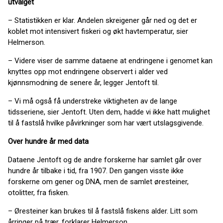
utvalget
– Statistikken er klar. Andelen skreigener går ned og det er
koblet mot intensivert fiskeri og økt havtemperatur, sier
Helmerson.
– Videre viser de samme dataene at endringene i genomet kan
knyttes opp mot endringene observert i alder ved
kjønnsmodning de senere år, legger Jentoft til.
– Vi må også få understreke viktigheten av de lange
tidsseriene, sier Jentoft. Uten dem, hadde vi ikke hatt mulighet
til å fastslå hvilke påvirkninger som har vært utslagsgivende.
Over hundre år med data
Dataene Jentoft og de andre forskerne har samlet går over
hundre år tilbake i tid, fra 1907. Den gangen visste ikke
forskerne om gener og DNA, men de samlet øresteiner,
otolitter, fra fisken.
– Øresteiner kan brukes til å fastslå fiskens alder. Litt som
årringer på trær, forklarer Helmerson.