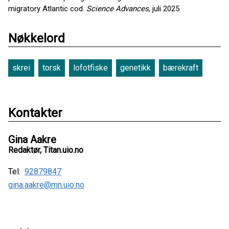
migratory Atlantic cod.
Science Advances
, juli 2025
Nøkkelord
skrei
torsk
lofotfiske
genetikk
bærekraft
Kontakter
Gina Aakre
Redaktør, Titan.uio.no
Tel:
92879847
gina.aakre@mn.uio.no