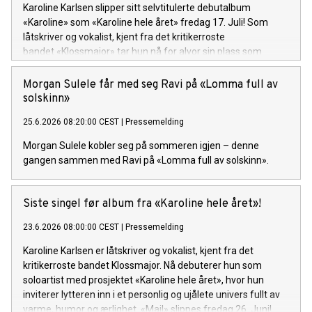
Karoline Karlsen slipper sitt selvtitulerte debutalbum
«Karoline» som «Karoline hele året» fredag 17. Juli! Som
låtskriver og vokalist, kjent fra det kritikerroste
bandet «Klossmajor» tar hun nå for alvor sin plass som
soloartist. Lytteren inviteres inn i et personlig og ujålete
univers fullt av varme, humor og ærlighet.
Morgan Sulele får med seg Ravi på «Lomma full av
solskinn»
25.6.2026 08:20:00 CEST
|
Pressemelding
Morgan Sulele kobler seg på sommeren igjen – denne
gangen sammen med Ravi på «Lomma full av solskinn».
Siste singel før album fra «Karoline hele året»!
23.6.2026 08:00:00 CEST
|
Pressemelding
Karoline Karlsen er låtskriver og vokalist, kjent fra det
kritikerroste bandet Klossmajor. Nå debuterer hun som
soloartist med prosjektet «Karoline hele året», hvor hun
inviterer lytteren inn i et personlig og ujålete univers fullt av
varme, humor og ærlighet. «Mail» slippes fredag 26. Juni!