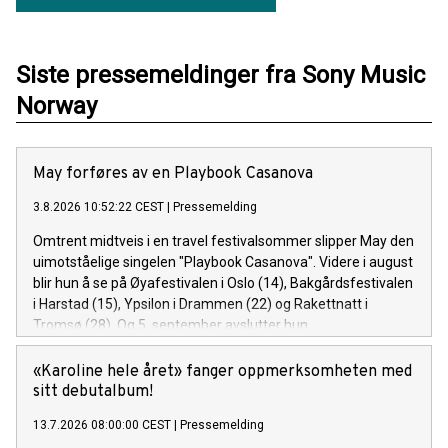
Siste pressemeldinger fra Sony Music
Norway
May forføres av en Playbook Casanova
3.8.2026 10:52:22 CEST
|
Pressemelding
Omtrent midtveis i en travel festivalsommer slipper May den
uimotståelige singelen "Playbook Casanova". Videre i august
blir hun å se på Øyafestivalen i Oslo (14), Bakgårdsfestivalen
i Harstad (15), Ypsilon i Drammen (22) og Rakettnatt i
Tromsø (28). Og 5. september avslutter hun
festivalsesongen med Spirefest i Ålesund.
«Karoline hele året» fanger oppmerksomheten med
sitt debutalbum!
13.7.2026 08:00:00 CEST
|
Pressemelding