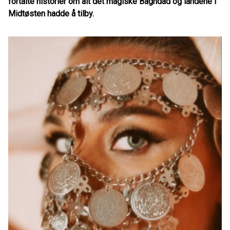
fortalte historier om alt det magiske Baghdad og landene i
Midtøsten hadde å tilby.