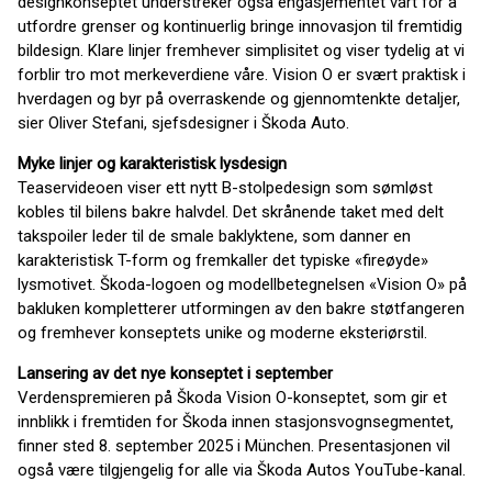
designkonseptet understreker også engasjementet vårt for å
utfordre grenser og kontinuerlig bringe innovasjon til fremtidig
bildesign. Klare linjer fremhever simplisitet og viser tydelig at vi
forblir tro mot merkeverdiene våre. Vision O er svært praktisk i
hverdagen og byr på overraskende og gjennomtenkte detaljer,
sier Oliver Stefani, sjefsdesigner i Škoda Auto.
Myke linjer og karakteristisk lysdesign
Teaservideoen viser ett nytt B-stolpedesign som sømløst
kobles til bilens bakre halvdel. Det skrånende taket med delt
takspoiler leder til de smale baklyktene, som danner en
karakteristisk T-form og fremkaller det typiske «fireøyde»
lysmotivet. Škoda-logoen og modellbetegnelsen «Vision O» på
bakluken kompletterer utformingen av den bakre støtfangeren
og fremhever konseptets unike og moderne eksteriørstil.
Lansering av det nye konseptet i september
Verdenspremieren på Škoda Vision O-konseptet, som gir et
innblikk i fremtiden for Škoda innen stasjonsvognsegmentet,
finner sted 8. september 2025 i München. Presentasjonen vil
også være tilgjengelig for alle via Škoda Autos YouTube-kanal.