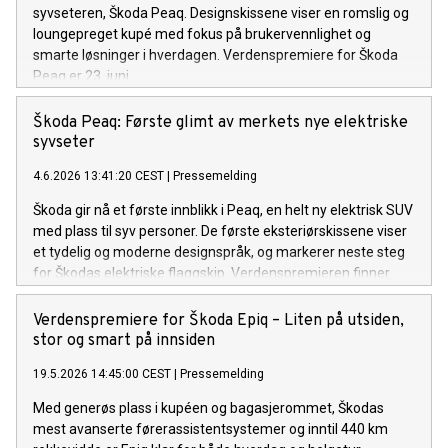
syvseteren, Škoda Peaq. Designskissene viser en romslig og
loungepreget kupé med fokus på brukervennlighet og
smarte løsninger i hverdagen. Verdenspremiere for Škoda
Peaq er 23. juni.
Škoda Peaq: Første glimt av merkets nye elektriske
syvseter
4.6.2026 13:41:20 CEST
|
Pressemelding
Škoda gir nå et første innblikk i Peaq, en helt ny elektrisk SUV
med plass til syv personer. De første eksteriørskissene viser
et tydelig og moderne designspråk, og markerer neste steg
for Škodas elektriske flaggskip. Verdenspremieren finner
sted i Frankrike 23. juni.
Verdenspremiere for Škoda Epiq – Liten på utsiden,
stor og smart på innsiden
19.5.2026 14:45:00 CEST
|
Pressemelding
Med generøs plass i kupéen og bagasjerommet, Škodas
mest avanserte førerassistentsystemer og inntil 440 km