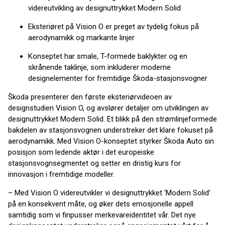
videreutvikling av designuttrykket Modern Solid
Eksteriøret på Vision O er preget av tydelig fokus på
aerodynamikk og markante linjer
Konseptet har smale, T-formede baklykter og en
skrånende taklinje, som inkluderer moderne
designelementer for fremtidige Škoda-stasjonsvogner
Škoda presenterer den første eksteriørvideoen av
designstudien Vision O, og avslører detaljer om utviklingen av
designuttrykket Modern Solid. Et blikk på den strømlinjeformede
bakdelen av stasjonsvognen understreker det klare fokuset på
aerodynamikk. Med Vision O-konseptet styrker Škoda Auto sin
posisjon som ledende aktør i det europeiske
stasjonsvognsegmentet og setter en dristig kurs for
innovasjon i fremtidige modeller.
– Med Vision O videreutvikler vi designuttrykket ‘Modern Solid’
på en konsekvent måte, og øker dets emosjonelle appell
samtidig som vi finpusser merkevareidentitet vår. Det nye