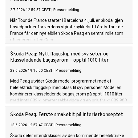
2.7.2026 12:59:57 CEST
|
Pressemelding
Når Tour de France starter i Barcelona 4. juli, er Škoda igjen
hovedpartner for verdens største sykkelritt. I årets Tour de
France får den nye elbilen Škoda Peaq en sentral rolle som
rittlederens «Red Car».
Škoda Peaq: Nytt flaggskip med syv seter og
klasseledende bagasjerom – opptil 1010 liter
23.6.2026 19:10:00 CEST
|
Pressemelding
Med Peaq utvider Škoda modellprogrammet med et
helelektrisk flaggskip med plass til syv personer. Modellen
kombinerer klasseledende bagasjerom på opptil 1010 liter
med inntil 633 kilometer rekkevidde og en pris fra kr 639.900.
Škoda Peaq: Første smakebit på interiørkonseptet
18.6.2026 12:57:47 CEST
|
Pressemelding
Škoda deler interiørskisser av den kommende helelektriske