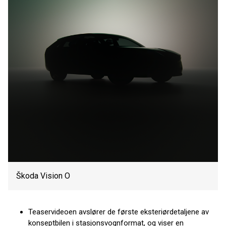
Škoda Vision O
Teaservideoen avslører de første eksteriørdetaljene av
konseptbilen i stasjonsvognformat, og viser en