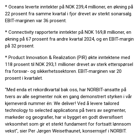
* Oceans leverte inntekter på NOK 239,4 millioner, en økning på
22 prosent fra samme kvartal i fjor drevet av sterkt sonarsalg.
EBIT-marginen var 36 prosent.
* Connectivity rapporterte inntekter på NOK 169,8 millioner, en
økning på 67 prosent fra andre kvartal 2024, og en EBIT-margin
på 32 prosent.
* Product Innovation & Realization (PIR) økte inntektene med
118 prosent til NOK 293,1 millioner drevet av sterk etterspørsel
fra forsvar- og sikkerhetssektoren. EBIT-marginen var 20
prosent i kvartalet.
"Med enda et rekordkvartal bak oss, har NORBIT-ansatte på
tvers av alle segmenter nok en gang demonstrert styrken i vår
kjerneverdi nummer én: We deliver! Ved å levere tailored
technology to selected applications på tvers av segmenter,
markeder og geografier, har vi bygget en godt diversifisert
virksomhet som gir et sterkt fundament for fortsatt lønnsom
vekst", sier Per Jørgen Weisethaunet, konsernsjef i NORBIT.