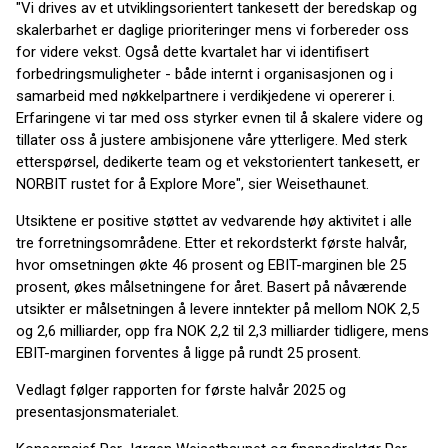
"Vi drives av et utviklingsorientert tankesett der beredskap og
skalerbarhet er daglige prioriteringer mens vi forbereder oss
for videre vekst. Også dette kvartalet har vi identifisert
forbedringsmuligheter - både internt i organisasjonen og i
samarbeid med nøkkelpartnere i verdikjedene vi opererer i.
Erfaringene vi tar med oss styrker evnen til å skalere videre og
tillater oss å justere ambisjonene våre ytterligere. Med sterk
etterspørsel, dedikerte team og et vekstorientert tankesett, er
NORBIT rustet for å Explore More", sier Weisethaunet.
Utsiktene er positive støttet av vedvarende høy aktivitet i alle
tre forretningsområdene. Etter et rekordsterkt første halvår,
hvor omsetningen økte 46 prosent og EBIT-marginen ble 25
prosent, økes målsetningene for året. Basert på nåværende
utsikter er målsetningen å levere inntekter på mellom NOK 2,5
og 2,6 milliarder, opp fra NOK 2,2 til 2,3 milliarder tidligere, mens
EBIT-marginen forventes å ligge på rundt 25 prosent.
Vedlagt følger rapporten for første halvår 2025 og
presentasjonsmaterialet.