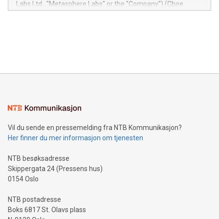
Labs Ltd., "Metasphere Labs" or the "Company") (Cboe
module, marketers can ask unlimited questions about their
Canada: LABZ) (OTC: LABZF) (FRA: H1N) is thrilled to
data and gain a deeper understanding of how to serve their
announce an engaging Twitter Spaces event on Green
customers more effectively. Simplicity with AI-powered
Bitcoin mining, energy markets, and sustainability on July 3,
querying: Marketers can use artificial intelligence to query
2024 at 2 p.m. ET. Follow us on X at MetasphereLabs for
their data using natural language search, reducing the
updates and to join the event. What We'll Discuss Bitcoin
reliance on data scientists. Us
Mining Basics: Understand the fundamentals of Bitcoin
mining.Energy Market Dynamics: Explore how Bitcoin mining
interacts with energy markets.Sustainable Innovations:
Learn about our efforts to promote sustainability in Bitcoin
mining.Sound Money: Discover how tamper-proof currency
can enhance stability.Efficient Payment Rails: See how fast,
neutral payment systems support humanitarian
Vil du sende en pressemelding fra NTB Kommunikasjon?
projects.Carbon Footprint: Compare Bitcoin's environmental
Her finner du mer informasjon om tjenesten
impact with traditional banking. "We're excited to host this
event and dive into the critical topics of Bitcoin
NTB besøksadresse
Skippergata 24 (Pressens hus)
0154 Oslo
NTB postadresse
Boks 6817 St. Olavs plass