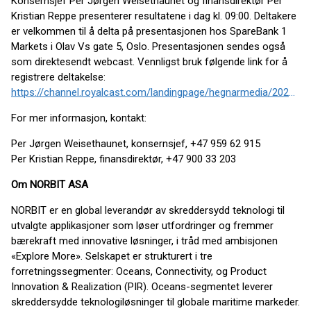
Konsernsjef Per Jørgen Weisethaunet og finansdirektør Per
Kristian Reppe presenterer resultatene i dag kl. 09:00. Deltakere
er velkommen til å delta på presentasjonen hos SpareBank 1
Markets i Olav Vs gate 5, Oslo. Presentasjonen sendes også
som direktesendt webcast. Vennligst bruk følgende link for å
registrere deltakelse:
https://channel.royalcast.com/landingpage/hegnarmedia/20250814_11/
For mer informasjon, kontakt:
Per Jørgen Weisethaunet, konsernsjef, +47 959 62 915
Per Kristian Reppe, finansdirektør, +47 900 33 203
Om NORBIT ASA
NORBIT er en global leverandør av skreddersydd teknologi til
utvalgte applikasjoner som løser utfordringer og fremmer
bærekraft med innovative løsninger, i tråd med ambisjonen
«Explore More». Selskapet er strukturert i tre
forretningssegmenter: Oceans, Connectivity, og Product
Innovation & Realization (PIR). Oceans-segmentet leverer
skreddersydde teknologiløsninger til globale maritime markeder.