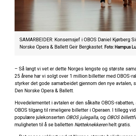
SAMARBEIDER: Konsernsjef i OBOS Daniel Kjørberg Sira
Norske Opera & Ballett Geir Bergkastet.
Foto: Hampus L
– Så langt vi vet er dette Norges lengste og største samar
25 årene har vi solgt over 1 million billetter med OBOS-rab
styrker det gode samarbeidet gjennom den nye avtalen, si
Den Norske Opera & Ballett.
Hovedelementet i avtalen er den såkalte OBOS-rabatten
OBOS tilgang til rimeligere billetter i Operaen. I tillegg v
populære julekonserten
OBOS julegalla
, og
OBOS billettf
muligheten til å se balletten
Nøtteknekkeren
helt gratis.