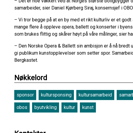
– Det er noe vakkert ved at Norges største boligbygger o
samarbeider, sier Daniel Kjørberg Siraj, konsernsjef i OBO
– Vi tror begge på at en by med et rikt kulturliv er et god
mange flere å oppleve opera, ballett og konserter i byens 
som brukes flittig og skårer høyt på våre målinger, sier ha
– Den Norske Opera & Ballett sin ambisjon er å nå bredt u
gi publikum kunstopplevelser som setter spor. Samarbeid
Bergkastet.
Nøkkelord
sponsor
kultursponsing
kultursamarbeid
samarb
obos
byutvikling
kultur
kunst