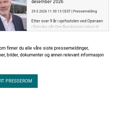
desember 2026
29.5.2026 11:30:13 CEST
|
Pressemelding
Etter over 9 år i sjefsstolen ved Operaen
i Bjørvika går Geir Bergkastet videre til
jobben som Fylkeskultursjef i Innlandet
fylkeskommune. Styret i Den Norske
Opera & Ballett iverksetter umiddelbart
rom finner du alle våre siste pressemeldinger,
arbeidet med å finne hans etterfølger.
er, bilder, dokumenter og annen relevant informasjon
RT PRESSEROM