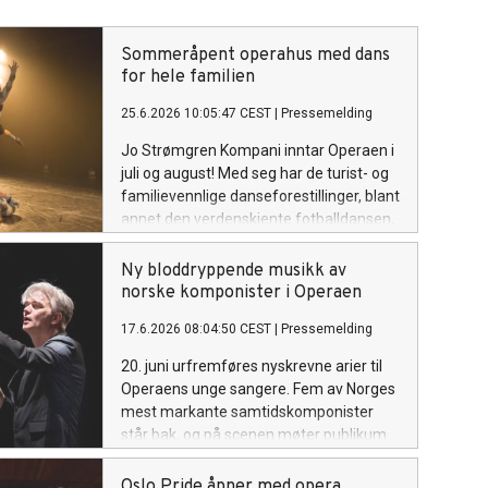
Sommeråpent operahus med dans
for hele familien
25.6.2026 10:05:47 CEST
|
Pressemelding
Jo Strømgren Kompani inntar Operaen i
juli og august! Med seg har de turist- og
familievennlige danseforestillinger, blant
annet den verdenskjente fotballdansen,
til lavere billettpris.
Ny bloddryppende musikk av
norske komponister i Operaen
17.6.2026 08:04:50 CEST
|
Pressemelding
20. juni urfremføres nyskrevne arier til
Operaens unge sangere. Fem av Norges
mest markante samtidskomponister
står bak, og på scenen møter publikum
fullt orkester i ledelse av
musikksjef Edward Gardner.
Oslo Pride åpner med opera