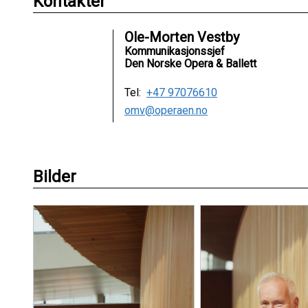
Kontakter
Ole-Morten Vestby
Kommunikasjonssjef
Den Norske Opera & Ballett
Tel:
+47 97076610
omv@operaen.no
Bilder