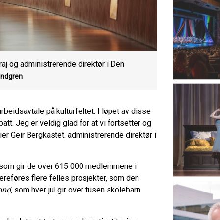
j og administrerende direktør i Den
undgren
beidsavtale på kulturfeltet. I løpet av disse
att. Jeg er veldig glad for at vi fortsetter og
er Geir Bergkastet, administrerende direktør i
, som gir de over 615 000 medlemmene i
idereføres flere felles prosjekter, som den
ond
, som hver jul gir over tusen skolebarn