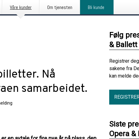
Våre kunder
Om tjenesten
Bli kunde
Følg pre
& Ballett
Registrer deg
sakene fra De
billetter. Nå
kan melde deg
raen samarbeidet.
REGISTRE
elding
Siste pr
Opera & 
r en avtale for fire nye år på plass, den