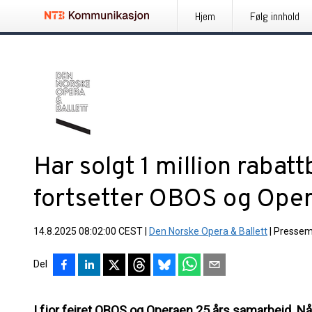
Hjem
Følg innhold
Har solgt 1 million rabatt
fortsetter OBOS og Ope
14.8.2025 08:02:00 CEST
|
Den Norske Opera & Ballett
|
Pressem
Del
I fjor feiret OBOS og Operaen 25 års samarbeid. Nå e