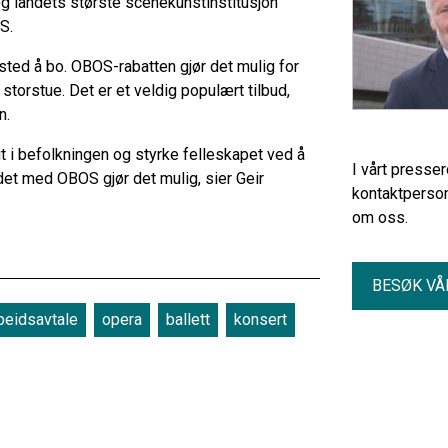
g landets største scenekunstinstitusjon
S.
t sted å bo. OBOS-rabatten gjør det mulig for
storstue. Det er et veldig populært tilbud,
n.
t i befolkningen og styrke felleskapet ved å
I vårt presse
et med OBOS gjør det mulig, sier Geir
kontaktperson
om oss.
BESØK VÅ
eidsavtale
opera
ballett
konsert