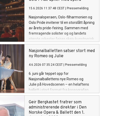
15.6.2026 11:37:48 CEST
|
Pressemelding
Nasjonaloperaen, Oslo-filharmonien og
Oslo Pride inviterer til en storslått åpning
av årets pride-feiring. Sammen med
fremragende solister og og landets
største orkester feires skeiv kunstnerisk
arv på Hovedscenen, onsdag 17. juni.
Nasjonalballetten satser stort med
ny Romeo og Julie
4.6.2026 07:35:24 CEST
|
Pressemelding
6. juni går teppet opp for
Nasjonalballettens nye Romeo og
Julie på Hovedscenen – en helaftens
ballett i stort format fra koreografen
bak Nøtteknekkeren, med kulisser og
kostymer skapt i Operaens verksteder.
Geir Bergkastet fratrer som
administrerende direktør i Den
Norske Opera & Ballett den 1.