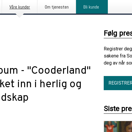
Våre kunder
Om tjenesten
Bli kunde
Følg pre
Registrer deg
sakene fra So
deg av når so
bum - "Cooderland"
ket inn i herlig og
REGISTRE
ndskap
Siste pr