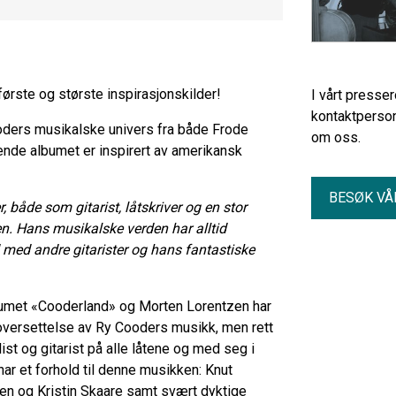
e første og største inspirasjonskilder!
I vårt presse
kontaktperson
Cooders musikalske univers fra både Frode
om oss.
nde albumet er inspirert av amerikansk
BESØK VÅ
, både som gitarist, låtskriver og en stor
n. Hans musikalske verden har alltid
 med andre gitarister og hans fantastiske
bumet «Cooderland» og Morten Lorentzen har
n oversettelse av Ry Cooders musikk, men rett
ist og gitarist på alle låtene og med seg i
har et forhold til denne musikken: Knut
en og Kristin Skaare samt svært dyktige