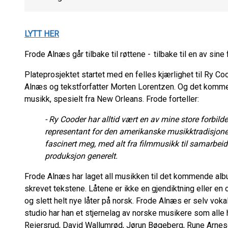
LYTT HER
Frode Alnæs går tilbake til røttene - tilbake til en av sin
Plateprosjektet startet med en felles kjærlighet til Ry 
Alnæs og tekstforfatter Morten Lorentzen. Og det komme
musikk, spesielt fra New Orleans. Frode forteller:
- Ry Cooder har alltid vært en av mine store forbilder
representant for den amerikanske musikktradisjone
fascinert meg, med alt fra filmmusikk til samarbeid
produksjon generelt.
Frode Alnæs har laget all musikken til det kommende al
skrevet tekstene. Låtene er ikke en gjendiktning eller e
og slett helt nye låter på norsk. Frode Alnæs er selv vokal
studio har han et stjernelag av norske musikere som alle 
Reiersrud, David Wallumrød, Jørun Bøgeberg, Rune Arnes