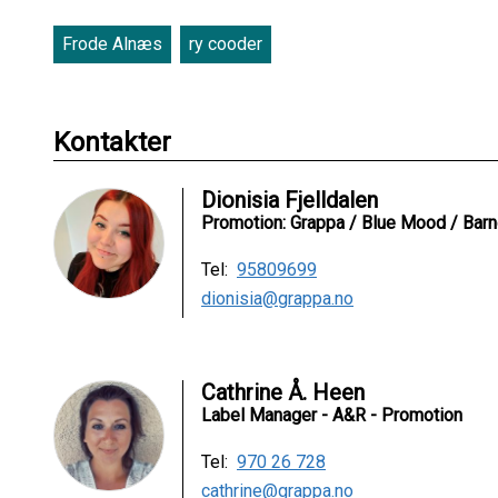
Frode Alnæs
ry cooder
Kontakter
Dionisia Fjelldalen
Promotion: Grappa / Blue Mood / Bar
Tel:
95809699
dionisia@grappa.no
Cathrine Å. Heen
Label Manager - A&R - Promotion
Tel:
970 26 728
cathrine@grappa.no