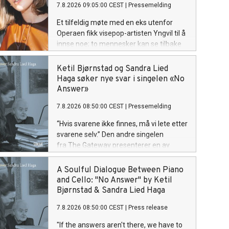
med inn i det nye universet visuelt.
7.8.2026 09:05:00 CEST
|
Pressemelding
suggesjon. Liturgien til den her seansen
er Rotevatn sin tekst på arkaisk nynorsk,
Et tilfeldig møte med en eks utenfor
og krinsar kring at jaget mot noko nytt
Operaen fikk visepop-artisten Yngvil til å
og sjølvrealisérande er ein uendeleg
innse noe; to mennesker kan se tilbake
prosess. "Ad infinitum", frå Andreas
på det samme forholdet med vidt
Rotevatn si komande plate "Mellom
forskjellige oppfatninger av hva som
Ketil Bjørnstad og Sandra Lied
saltvatn og sola", er ute no!
egentlig skjedde. På den nye singelen
Haga søker nye svar i singelen «No
"Blindvei", fra den kommende EP-en
Answer»
"PS: ikke si det til noen", møter sårbar
7.8.2026 08:50:00 CEST
|
Pressemelding
historiefortelling et smittende refreng
og et varmt poputtrykk. "Blindvei" er ute
“Hvis svarene ikke finnes, må vi lete etter
nå! Lytt her.
svarene selv.” Den andre singelen
fra The Gateway presenterer en av
albumets mest ettertenksomme
komposisjoner. No Answer er en sjelfull
A Soulful Dialogue Between Piano
og melodisk dialog mellom piano og
and Cello: "No Answer" by Ketil
cello, der stillheten og rommet mellom
Bjørnstad & Sandra Lied Haga
tonene er like viktige som selve
7.8.2026 08:50:00 CEST
|
Press release
melodien.
"If the answers aren't there, we have to