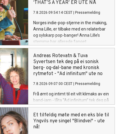
‘THAT’S A YEAR’ ER UTE NÅ
7.8.2026 09:54:14 CEST
|
Pressemelding
Norges indie-pop-stjerne in the making,
Anna Lille, er tilbake med en relaterbar
og sylskarp pop-banger! Anna Lille’s
stemme har allerede fanget
oppmerksomheten til globale
superstjerner som Justin Bieber og Billie
Andreas Rotevatn & Tuva
Eilish på nett. Og nå på sin nye singel
Syvertsen tek deg på ei sonisk
«That's a Year», synger hun om den
berg- og-dal-bane med kronisk
spesifikke følelsen av å gå ut av et
rytmefot - "Ad infinitum" ute no
forhold og lure på om det hele var
7.8.2026 09:07:00 CEST
|
Pressemelding
bortkastet tid, men så å gradvis
oppdage at livet på den andre siden er
Frå ømt og intimt til eit vilt klimaks av ein
uendelig mye bedre. Låten er bittersøt,
band-jam - låta "Ad infinitum" tek deg på
litt ironisk, og veldig Anna. Anna Lille er
ei sonisk berg- og-dal-bane med kronisk
tilbake, modigere, mer selvsikker og
rytmefot. Sjå for deg at Veronica
Et tilfeldig møte med en eks ble til
sassier enn noensinne. Sammen med
Maggio leier eit vekkelsesmøte i
Yngvils nye singel "Blindvei" - ute
singelen slipper hun en offisiell
indremisjonen kor målet er å gire
nå!
musikkvideo på YouTube, som tar deg
forsamlinga opp med pur glede og