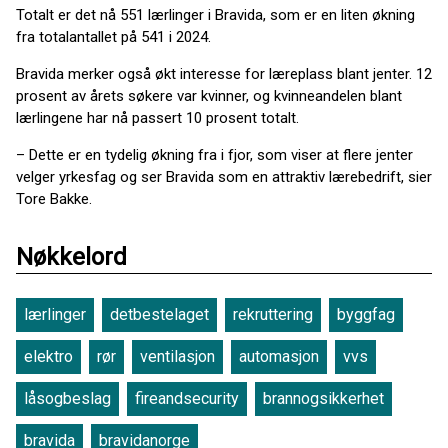
Totalt er det nå 551 lærlinger i Bravida, som er en liten økning
fra totalantallet på 541 i 2024.
Bravida merker også økt interesse for læreplass blant jenter. 12
prosent av årets søkere var kvinner, og kvinneandelen blant
lærlingene har nå passert 10 prosent totalt.
– Dette er en tydelig økning fra i fjor, som viser at flere jenter
velger yrkesfag og ser Bravida som en attraktiv lærebedrift, sier
Tore Bakke.
Nøkkelord
lærlinger
detbestelaget
rekruttering
byggfag
elektro
rør
ventilasjon
automasjon
vvs
låsogbeslag
fireandsecurity
brannogsikkerhet
bravida
bravidanorge