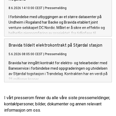
8.6.2026 14:10:00 CEST
|
Pressemelding
I forbindelse med utbyggingen av et større datasenter på
Undheim i Rogaland har Backe og Bravida etablert joint
venture-selskapet DC Nordic. Målet er å sikre en effektiv og
helhetlig gjennomføring av prosjektet, fra tidligfase til
ferdigstillelse.
Bravida tildelt elektrokontrakt på Stjørdal stasjon
5.6.2026 08:05:00 CEST
|
Pressemelding
Bravida har inngått kontrakt for elektro- og telearbeider med
Baneservice i forbindelse med oppgraderingen og utvidelsen
av Stjørdal togstasjon i Trøndelag. Kontrakten har en verdi på
21 millioner kroner.
I vårt presserom finner du alle våre siste pressemeldinger,
kontaktpersoner, bilder, dokumenter og annen relevant
informasjon om oss.