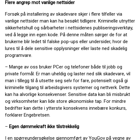
Flere angrep mot vanlige nettsider
Forsøk på installering av skadevare skjer i flere tilfeller via
vanlige nettsider man kan ha besøkt tidligere. Kriminelle utnytter
sikkerhetshull og sårbarheter i nettsidenes publiseringsverktøy,
ved å legge inn egen kode. På denne måten sørger de for at
brukerne blir ledet til falske pop-ups eller undersider, hvor de
lures til å dele sensitive opplysninger eller laste ned skadelig
programvare.
– Mange av oss bruker PCer og telefoner både til jobb og
private formål. Er man uheldig og laster ned slik skadevare, vil
man i tillegg til å utsette seg selv for fare, potensielt også gi
kriminelle tilgang til arbeidsgivers systemer og nettverk. Dette
kan ha alvorlige konsekvenser. Sensitive data kan bli misbrukt
og virksomheter kan lide store økonomiske tap. For mindre
bedrifter kan dette i ytterste konsekvens innebære konkurs,
forklarer Engebretsen.
–
Egen dømmekraft ikke tilstrekkelig
I en spørreundersøkelse gjennomført av YouGov på vegne av