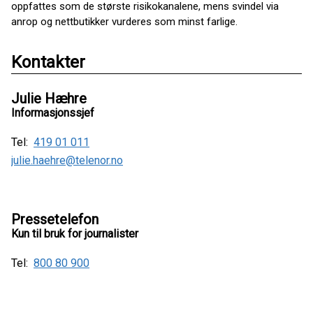
oppfattes som de største risikokanalene, mens svindel via
anrop og nettbutikker vurderes som minst farlige.
Kontakter
Julie Hæhre
Informasjonssjef
Tel:
419 01 011
julie.haehre@telenor.no
Pressetelefon
Kun til bruk for journalister
Tel:
800 80 900