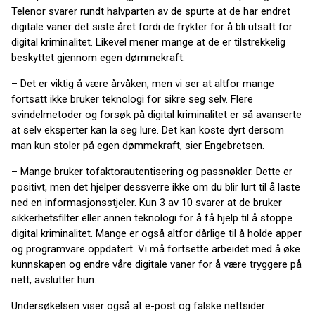
Telenor svarer rundt halvparten av de spurte at de har endret
digitale vaner det siste året fordi de frykter for å bli utsatt for
digital kriminalitet. Likevel mener mange at de er tilstrekkelig
beskyttet gjennom egen dømmekraft.
– Det er viktig å være årvåken, men vi ser at altfor mange
fortsatt ikke bruker teknologi for sikre seg selv. Flere
svindelmetoder og forsøk på digital kriminalitet er så avanserte
at selv eksperter kan la seg lure. Det kan koste dyrt dersom
man kun stoler på egen dømmekraft, sier Engebretsen.
– Mange bruker tofaktorautentisering og passnøkler. Dette er
positivt, men det hjelper dessverre ikke om du blir lurt til å laste
ned en informasjonsstjeler. Kun 3 av 10 svarer at de bruker
sikkerhetsfilter eller annen teknologi for å få hjelp til å stoppe
digital kriminalitet. Mange er også altfor dårlige til å holde apper
og programvare oppdatert. Vi må fortsette arbeidet med å øke
kunnskapen og endre våre digitale vaner for å være tryggere på
nett, avslutter hun.
Undersøkelsen viser også at e-post og falske nettsider