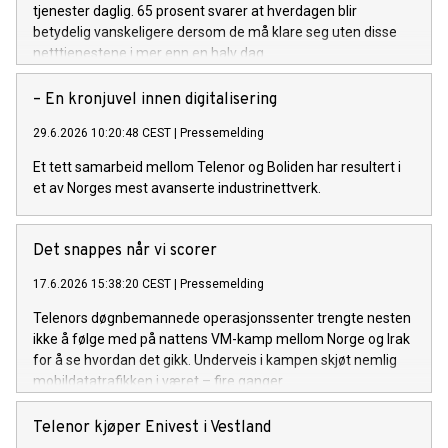
tjenester daglig. 65 prosent svarer at hverdagen blir
betydelig vanskeligere dersom de må klare seg uten disse
netttjenestene i mer enn en halv dag.
– En kronjuvel innen digitalisering
29.6.2026 10:20:48 CEST
|
Pressemelding
Et tett samarbeid mellom Telenor og Boliden har resultert i
et av Norges mest avanserte industrinettverk.
Det snappes når vi scorer
17.6.2026 15:38:20 CEST
|
Pressemelding
Telenors døgnbemannede operasjonssenter trengte nesten
ikke å følge med på nattens VM-kamp mellom Norge og Irak
for å se hvordan det gikk. Underveis i kampen skjøt nemlig
mobildatatrafikken i været – fire ganger.
Telenor kjøper Enivest i Vestland