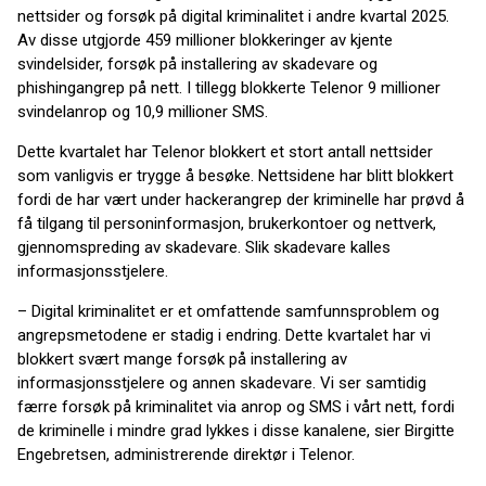
nettsider og forsøk på digital kriminalitet i andre kvartal 2025.
Av disse utgjorde 459 millioner blokkeringer av kjente
svindelsider, forsøk på installering av skadevare og
phishingangrep på nett. I tillegg blokkerte Telenor 9 millioner
svindelanrop og 10,9 millioner SMS.
Dette kvartalet har Telenor blokkert et stort antall nettsider
som vanligvis er trygge å besøke. Nettsidene har blitt blokkert
fordi de har vært under hackerangrep der kriminelle har prøvd å
få tilgang til personinformasjon, brukerkontoer og nettverk,
gjennomspreding av skadevare. Slik skadevare kalles
informasjonsstjelere.
– Digital kriminalitet er et omfattende samfunnsproblem og
angrepsmetodene er stadig i endring. Dette kvartalet har vi
blokkert svært mange forsøk på installering av
informasjonsstjelere og annen skadevare. Vi ser samtidig
færre forsøk på kriminalitet via anrop og SMS i vårt nett, fordi
de kriminelle i mindre grad lykkes i disse kanalene, sier Birgitte
Engebretsen, administrerende direktør i Telenor.