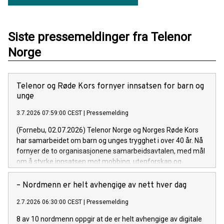
Siste pressemeldinger fra Telenor
Norge
Telenor og Røde Kors fornyer innsatsen for barn og
unge
3.7.2026 07:59:00 CEST
|
Pressemelding
(Fornebu, 02.07.2026) Telenor Norge og Norges Røde Kors
har samarbeidet om barn og unges trygghet i over 40 år. Nå
fornyer de to organisasjonene samarbeidsavtalen, med mål
om å styrke innsatsen mot mobbing, utenforskap og
psykiske utfordringer i en hverdag som blir stadig mer digital.
– Nordmenn er helt avhengige av nett hver dag
2.7.2026 06:30:00 CEST
|
Pressemelding
8 av 10 nordmenn oppgir at de er helt avhengige av digitale