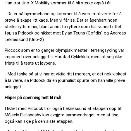
Han tror Uno-X Mobility kommer til å bli sterke også i år.
- De er på hjemmebane og kommer til å være motiverte for å
prøve å skape litt kaos. Men vi får se. Det er åpenbart noen
sterke ryttere her, blant annet to ryttere som har vunnet rittet
før, sa Pidcock og nikket mot Dylan Teuns (Cofidis) og Andreas
Leknessund (Uno-X).
Pidcock som er to ganger olympisk mester i terrengsykling var
imponert over anlegget til Harstad Cykleklub, men lot seg ikke
friste til å teste ut løypene.
- Med tanke på at vi har et viktig ritt i morgen, er det nok klokest
å la være, sa Pidcock da en journalist spurte om han ville prøve
anlegget.
Håper på spenning helt til mål
I likhet med Pidcock tror også Leknessund at etappen opp til
Målselv Fjellandsby kan avgjøre sammendraget, men at ting
også kan skje på den siste etappen.