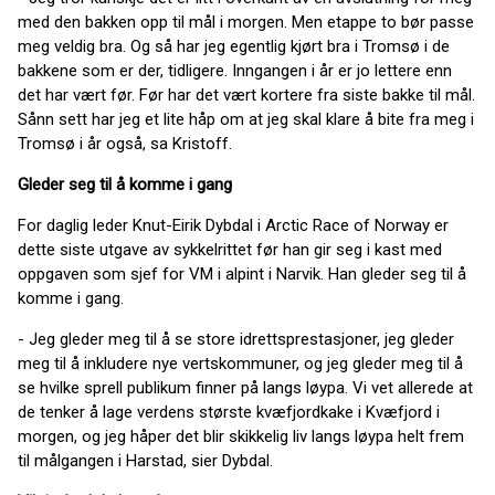
med den bakken opp til mål i morgen. Men etappe to bør passe
meg veldig bra. Og så har jeg egentlig kjørt bra i Tromsø i de
bakkene som er der, tidligere. Inngangen i år er jo lettere enn
det har vært før. Før har det vært kortere fra siste bakke til mål.
Sånn sett har jeg et lite håp om at jeg skal klare å bite fra meg i
Tromsø i år også, sa Kristoff.
Gleder seg til å komme i gang
For daglig leder Knut-Eirik Dybdal i Arctic Race of Norway er
dette siste utgave av sykkelrittet før han gir seg i kast med
oppgaven som sjef for VM i alpint i Narvik. Han gleder seg til å
komme i gang.
- Jeg gleder meg til å se store idrettsprestasjoner, jeg gleder
meg til å inkludere nye vertskommuner, og jeg gleder meg til å
se hvilke sprell publikum finner på langs løypa. Vi vet allerede at
de tenker å lage verdens største kvæfjordkake i Kvæfjord i
morgen, og jeg håper det blir skikkelig liv langs løypa helt frem
til målgangen i Harstad, sier Dybdal.