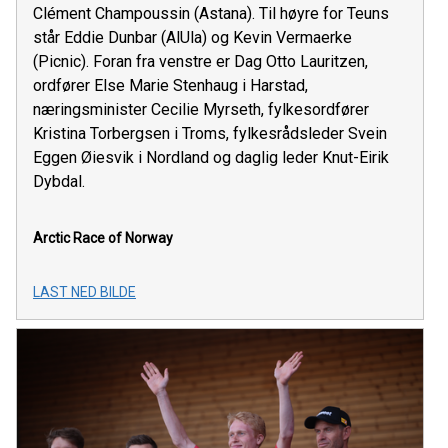
Clément Champoussin (Astana). Til høyre for Teuns
står Eddie Dunbar (AlUla) og Kevin Vermaerke
(Picnic). Foran fra venstre er Dag Otto Lauritzen,
ordfører Else Marie Stenhaug i Harstad,
næringsminister Cecilie Myrseth, fylkesordfører
Kristina Torbergsen i Troms, fylkesrådsleder Svein
Eggen Øiesvik i Nordland og daglig leder Knut-Eirik
Dybdal.
Arctic Race of Norway
LAST NED BILDE