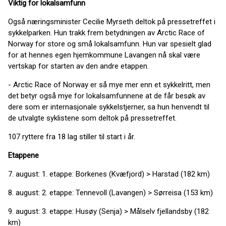
Viktig for lokalsamfunn
Også næringsminister Cecilie Myrseth deltok på pressetreffet i
sykkelparken. Hun trakk frem betydningen av Arctic Race of
Norway for store og små lokalsamfunn. Hun var spesielt glad
for at hennes egen hjemkommune Lavangen nå skal være
vertskap for starten av den andre etappen.
- Arctic Race of Norway er så mye mer enn et sykkelritt, men
det betyr også mye for lokalsamfunnene at de får besøk av
dere som er internasjonale sykkelstjerner, sa hun henvendt til
de utvalgte syklistene som deltok på pressetreffet.
107 ryttere fra 18 lag stiller til start i år.
Etappene
7. august: 1. etappe: Borkenes (Kvæfjord) > Harstad (182 km)
8. august: 2. etappe: Tennevoll (Lavangen) > Sørreisa (153 km)
9. august: 3. etappe: Husøy (Senja) > Målselv fjellandsby (182
km)