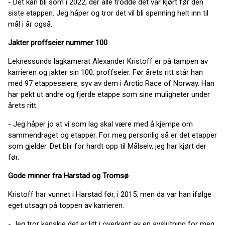
- Det kan bli som i 2022, der alle trodde det var kjørt før den
siste etappen. Jeg håper og tror det vil bli spenning helt inn til
mål i år også.
Jakter proffseier nummer 100
Leknessunds lagkamerat Alexander Kristoff er på tampen av
karrieren og jakter sin 100. proffseier. Før årets ritt står han
med 97 etappeseiere, syv av dem i Arctic Race of Norway. Han
har pekt ut andre og fjerde etappe som sine muligheter under
årets ritt.
- Jeg håper jo at vi som lag skal være med å kjempe om
sammendraget og etapper. For meg personlig så er det etapper
som gjelder. Det blir for hardt opp til Målselv, jeg har kjørt der
før.
Gode minner fra Harstad og Tromsø
Kristoff har vunnet i Harstad før, i 2015, men da var han ifølge
eget utsagn på toppen av karrieren.
- Jeg tror kanskje det er litt i overkant av en avslutning for meg