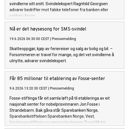
svindlerne sitt snitt. Svindelekspert Ragnhild Georgsen
advarer bedrifter mot falske telefoner fra banken eller
politiet i ferien.
Nå er det høysesong for SMS-svindel
19.6.2026 06:30:00 CEST
|
Pressemelding
Skatteoppgjør, kjøp av feriereiser og salg av bolig og bil. –
Forsommeren er travel for mange, og det vet svindlerne å
utnytte, advarer svindelekspert.
Får 85 millionar til etablering av Fosse-senter
9.6.2026 13:20:30 CEST
|
Pressemelding
Fosse-stiftinga får eit samla løft på til etableringa av eit
nasjonalt senter for nobelprisvinnaren Jon Fosse i
Strandebarm. Bak gåva står Sparebanken Norge,
Sparebankstiftelsen Sparebanken Norge, Vest,
Hardangerstiftinga og næringslivsleiaren Trond Mohn.