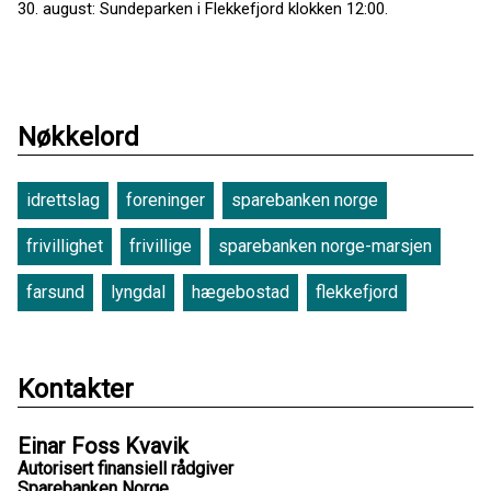
30. august: Sundeparken i Flekkefjord klokken 12:00.
Nøkkelord
idrettslag
foreninger
sparebanken norge
frivillighet
frivillige
sparebanken norge-marsjen
farsund
lyngdal
hægebostad
flekkefjord
Kontakter
Einar Foss Kvavik
Autorisert finansiell rådgiver
Sparebanken Norge