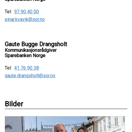
Tel:
97 90 40 00
einar.kvavik@sor.no
Gaute Bugge Drangsholt
Kommunikasjonsrådgiver
Sparebanken Norge
Tel:
41 76 90 38
gaute.drangsholt@sor.no
Bilder