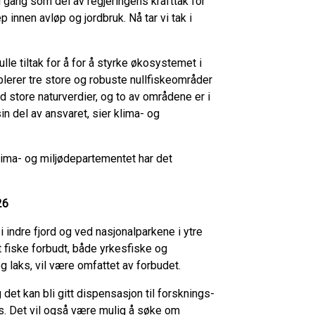
t i gang som del av regjeringens krafttak for
 innen avløp og jordbruk. Nå tar vi tak i
fulle tiltak for å for å styrke økosystemet i
ablerer tre store og robuste nullfiskeområder
 store naturverdier, og to av områdene er i
sin del av ansvaret, sier klima- og
lima- og miljødepartementet har det
026
 i indre fjord og ved nasjonalparkene i ytre
lt fiske forbudt, både yrkesfiske og
g laks, vil være omfattet av forbudet.
 det kan bli gitt dispensasjon til forsknings-
rs. Det vil også være mulig å søke om