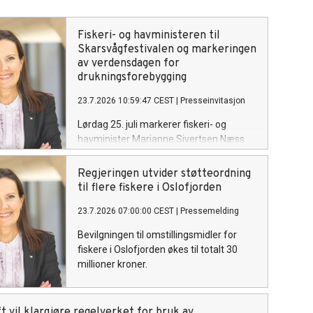
Fiskeri- og havministeren til
Skarsvågfestivalen og markeringen
av verdensdagen for
drukningsforebygging
23.7.2026 10:59:47 CEST
|
Presseinvitasjon
Lørdag 25. juli markerer fiskeri- og
havminister Marianne Sivertsen Næss
FNs verdensdag for forebygging av
drukning i Skarsvåg, verdens nordligste
Regjeringen utvider støtteordning
fiskevær.
til flere fiskere i Oslofjorden
23.7.2026 07:00:00 CEST
|
Pressemelding
Bevilgningen til omstillingsmidler for
fiskere i Oslofjorden økes til totalt 30
millioner kroner.
t vil klargjøre regelverket for bruk av