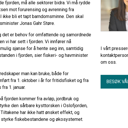
dde fjorden, må alle sektorer bidra. Vi må rydde
atsen mot forurensing og avrenning fra
 ikke bli et tapt barndomsminne. Den skal
atsminister Jonas Gahr Støre.
og det er behov for omfattende og samordnede
n vi har sett i fjorden. Vi innfører nå
mulig sjanse for å hente seg inn, samtidig
I vårt presse
tanden i fjorden, sier fiskeri- og havminister
kontaktperson
om oss.
s redskaper man kan bruke, både for
ført fra 1. oktober i år for fritidsfisket og fra
BESØK VÅ
fra 1. januar.
 på fjorden kommer fra avløp, jordbruk og
 styrke den sårbare kysttorsken i Oslofjorden,
. Tiltakene har ikke hatt ønsket effekt, og
 å styrke fiskebestandene og økosystemet.