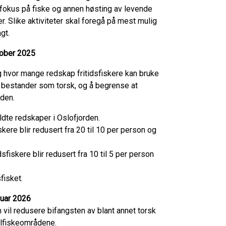
d fokus på fiske og annen høsting av levende
r. Slike aktiviteter skal foregå på mest mulig
ngt.
ktober 2025
 og hvor mange redskap fritidsfiskere kan bruke
e bestander som torsk, og å begrense at
rden.
oldte redskaper i Oslofjorden.
skere blir redusert fra 20 til 10 per person og
sfiskere blir redusert fra 10 til 5 per person
fisket.
nuar 2026
om vil redusere bifangsten av blant annet torsk
ullfiskeområdene.