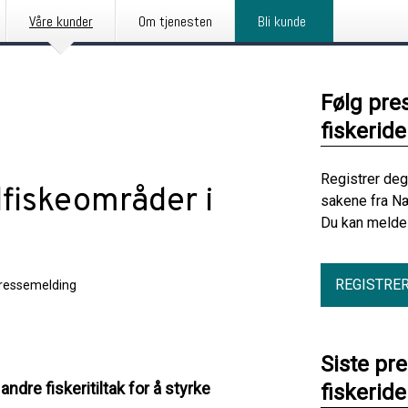
Våre kunder
Om tjenesten
Bli kunde
Følg pre
fiskerid
Registrer deg
lfiskeområder i
sakene fra Næ
Du kan melde 
REGISTRE
ressemelding
Siste pr
ndre fiskeritiltak for å styrke
fiskerid