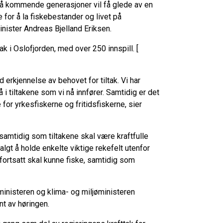
 også kommende generasjoner vil få glede av en
e for å la fiskebestander og livet på
inister Andreas Bjelland Eriksen.
k i Oslofjorden, med over 250 innspill. [
 erkjennelse av behovet for tiltak. Vi har
 i tiltakene som vi nå innfører. Samtidig er det
for yrkesfiskerne og fritidsfiskerne, sier
ig, samtidig som tiltakene skal være kraftfulle
valgt å holde enkelte viktige rekefelt utenfor
 fortsatt skal kunne fiske, samtidig som
ministeren og klima- og miljøministeren
ant av høringen.