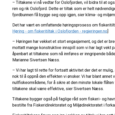
– Tiltakene vi nå vedtar for Oslofjorden, vil bidra til at
ren og rik Oslofjord. Dette er tiltak som er helt nødvendig
fjordbunnen få bygge seg opp igjen, sier klima- og miljøm
Det har vært en omfattende høringsprosess om fiskeritilta
Høring - om fiskeritiltak i Oslofjorden - regjeringen.no
]
– Høringen har vekket et stort engasjement, og det er bred
mottatt mange konstruktive innspill som vi har lagt vekt på
åpenbart at tiltakene som nå innføres er inngripende både 
Marianne Sivertsen Næss.
– Vi har lagt til rette for fortsatt aktivitet der det er mul
nok til å oppnå den effekten vi ønsker. Vi har blant annet 
nullfiskeområdene, for å sikre at den minste lokale flåten
tiltakene skal være effektive, sier Sivertsen Næss.
Tiltakene bygger også på faglige råd som fiskeri- og hav
bestilte fra Fiskeridirektoratet og Miljødirektoratet i fork