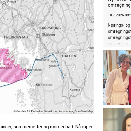
omregning
10.7.2026 09:
Nærings- og 
omregningsfa
omregningsfa
av tvangsmu
deltakerlove
sminner, sommernetter og morgenbad. Nå roper