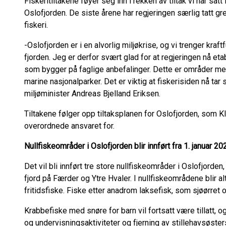
Fiskeritiltakene føyer seg inn i rekken av tiltak vi har sat
Oslofjorden. De siste årene har regjeringen særlig tatt grep
fiskeri.
-Oslofjorden er i en alvorlig miljøkrise, og vi trenger kraft
fjorden. Jeg er derfor svært glad for at regjeringen nå et
som bygger på faglige anbefalinger. Dette er områder med
marine nasjonalparker. Det er viktig at fiskerisiden nå tar 
miljøminister Andreas Bjelland Eriksen.
Tiltakene følger opp tiltaksplanen for Oslofjorden, som K
overordnede ansvaret for.
Nullfiskeområder i Oslofjorden blir innført fra 1. januar 2
Det vil bli innført tre store nullfiskeområder i Oslofjorden,
fjord på Færder og Ytre Hvaler. I nullfiskeområdene blir a
fritidsfiske. Fiske etter anadrom laksefisk, som sjøørret o
Krabbefiske med snøre for barn vil fortsatt være tillatt, og
og undervisningsaktiviteter og fjerning av stillehavsøste