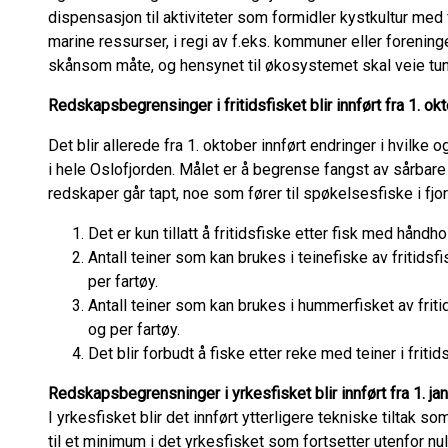
dispensasjon til aktiviteter som formidler kystkultur me
marine ressurser, i regi av f.eks. kommuner eller foreninge
skånsom måte, og hensynet til økosystemet skal veie tu
Redskapsbegrensinger i fritidsfisket blir innført fra 1. o
Det blir allerede fra 1. oktober innført endringer i hvilke
i hele Oslofjorden. Målet er å begrense fangst av sårbar
redskaper går tapt, noe som fører til spøkelsesfiske i fjo
Det er kun tillatt å fritidsfiske etter fisk med håndh
Antall teiner som kan brukes i teinefiske av fritidsfi
per fartøy.
Antall teiner som kan brukes i hummerfisket av fritid
og per fartøy.
Det blir forbudt å fiske etter reke med teiner i fritids
Redskapsbegrensninger i yrkesfisket blir innført fra 1. ja
I yrkesfisket blir det innført ytterligere tekniske tiltak s
til et minimum i det yrkesfisket som fortsetter utenfor n