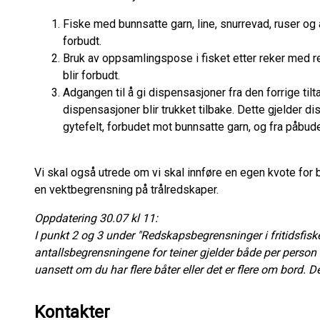
Fiske med bunnsatte garn, line, snurrevad, ruser og 
forbudt.
Bruk av oppsamlingspose i fisket etter reker med re
blir forbudt.
Adgangen til å gi dispensasjoner fra den forrige tilt
dispensasjoner blir trukket tilbake. Dette gjelder di
gytefelt, forbudet mot bunnsatte garn, og fra påbude
Vi skal også utrede om vi skal innføre en egen kvote for br
en vektbegrensning på trålredskaper.
Oppdatering 30.07 kl 11:
I punkt 2 og 3 under "Redskapsbegrensninger i fritidsfiske
antallsbegrensningene for teiner gjelder både per person 
uansett om du har flere båter eller det er flere om bord. D
Kontakter