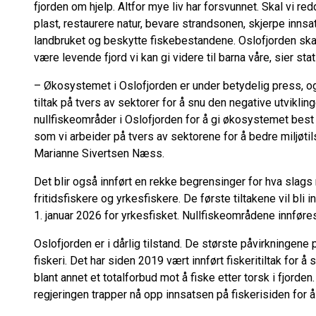
fjorden om hjelp. Altfor mye liv har forsvunnet. Skal vi re
plast, restaurere natur, bevare strandsonen, skjerpe inns
landbruket og beskytte fiskebestandene. Oslofjorden skal
være levende fjord vi kan gi videre til barna våre, sier st
– Økosystemet i Oslofjorden er under betydelig press, 
tiltak på tvers av sektorer for å snu den negative utviklinge
nullfiskeområder i Oslofjorden for å gi økosystemet best 
som vi arbeider på tvers av sektorene for å bedre miljøtils
Marianne Sivertsen Næss.
Det blir også innført en rekke begrensinger for hva slag
fritidsfiskere og yrkesfiskere. De første tiltakene vil bli inn
1. januar 2026 for yrkesfisket. Nullfiskeområdene innføres 
Oslofjorden er i dårlig tilstand. De største påvirkningene
fiskeri. Det har siden 2019 vært innført fiskeritiltak for å
blant annet et totalforbud mot å fiske etter torsk i fjorden
regjeringen trapper nå opp innsatsen på fiskerisiden for