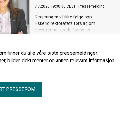
7.7.2026 19:30:00 CEST
|
Pressemelding
Regjeringen vil ikke følge opp
Fiskeridirektoratets forslag om
registrering, seddelføring og
kvoteavregning av fisk som fiskere tar
med hjem til eget bruk. Dagens praksis
for såkalt heimfarfisk eller kokfisk
rom finner du alle våre siste pressemeldinger,
videreføres.
er, bilder, dokumenter og annen relevant informasjon
RT PRESSEROM