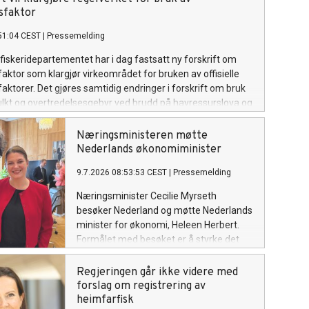
sfaktor
51:04 CEST
|
Pressemelding
fiskeridepartementet har i dag fastsatt ny forskrift om
ktor som klargjør virkeområdet for bruken av offisielle
ktorer. Det gjøres samtidig endringer i forskrift om bruk
lkt og overtredelsesgebyr ved brudd på havressurslova og
n, i tråd med sanksjonsreglene i den nye forskriften.
Næringsministeren møtte
Nederlands økonomiminister
9.7.2026 08:53:53 CEST
|
Pressemelding
Næringsminister Cecilie Myrseth
besøker Nederland og møtte Nederlands
minister for økonomi, Heleen Herbert.
Formålet med besøket er å styrke det
økonomiske samarbeidet mellom Norge
og Nederland og legge til rette for økt
Regjeringen går ikke videre med
handel, investeringer og
forslag om registrering av
næringslivssamarbeid.
heimfarfisk