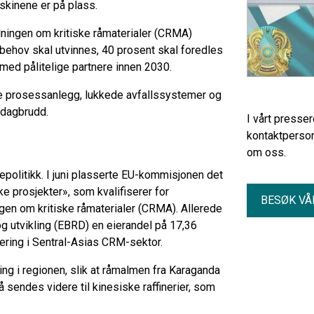
askinene er på plass.
rdningen om kritiske råmaterialer (CRMA)
 behov skal utvinnes, 40 prosent skal foredles
 med pålitelige partnere innen 2030.
de prosessanlegg, lukkede avfallssystemer og
 dagbrudd.
I vårt presse
kontaktperson
om oss.
repolitikk. I juni plasserte EU-kommisjonen det
e prosjekter», som kvalifiserer for
BESØK VÅ
ngen om kritiske råmaterialer (CRMA). Allerede
g utvikling (EBRD) en eierandel på 17,36
ering i Sentral-Asias CRM-sektor.
ing i regionen, slik at råmalmen fra Karaganda
r å sendes videre til kinesiske raffinerier, som