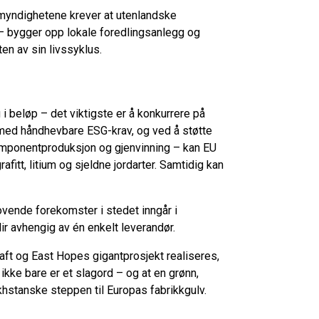
 myndighetene krever at utenlandske
 – bygger opp lokale foredlingsanlegg og
ten av sin livssyklus.
i beløp – det viktigste er å konkurrere på
g med håndhevbare ESG-krav, og ved å støtte
l komponentproduksjon og gjenvinning – kan EU
rafitt, litium og sjeldne jordarter. Samtidig kan
ovende forekomster i stedet inngår i
ir avhengig av én enkelt leverandør.
aft og East Hopes gigantprosjekt realiseres,
ikke bare er et slagord – og at en grønn,
khstanske steppen til Europas fabrikkgulv.