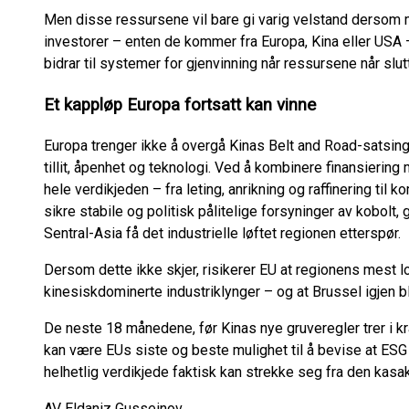
Men disse ressursene vil bare gi varig velstand dersom
investorer – enten de kommer fra Europa, Kina eller USA
bidrar til systemer for gjenvinning når ressursene når slut
Et kappløp Europa fortsatt kan vinne
Europa trenger ikke å overgå Kinas Belt and Road-satsing 
tillit, åpenhet og teknologi. Ved å kombinere finansierin
hele verdikjeden – fra leting, anrikning og raffinering ti
sikre stabile og politisk pålitelige forsyninger av kobolt, g
Sentral-Asia få det industrielle løftet regionen etterspør.
Dersom dette ikke skjer, risikerer EU at regionens mest l
kinesiskdominerte industriklynger – og at Brussel igjen bl
De neste 18 månedene, før Kinas nye gruveregler trer i kr
kan være EUs siste og beste mulighet til å bevise at ESG 
helhetlig verdikjede faktisk kan strekke seg fra den kasa
AV Eldaniz Gusseinov