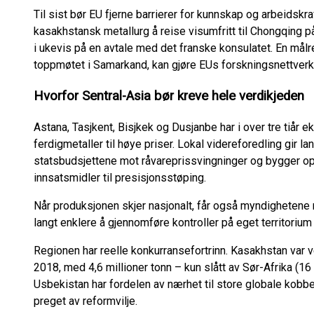
Til sist bør EU fjerne barrierer for kunnskap og arbeidskr
kasakhstansk metallurg å reise visumfritt til Chongqing p
i ukevis på en avtale med det franske konsulatet. En målr
toppmøtet i Samarkand, kan gjøre EUs forskningsnettverk ti
Hvorfor Sentral-Asia bør kreve hele verdikjeden
Astana, Tasjkent, Bisjkek og Dusjanbe har i over tre tiår 
ferdigmetaller til høye priser. Lokal videreforedling gir l
statsbudsjettene mot råvareprissvingninger og bygger op
innsatsmidler til presisjonsstøping.
Når produksjonen skjer nasjonalt, får også myndighetene mu
langt enklere å gjennomføre kontroller på eget territorium
Regionen har reelle konkurransefortrinn. Kasakhstan var v
2018, med 4,6 millioner tonn – kun slått av Sør-Afrika (16 m
Usbekistan har fordelen av nærhet til store globale kobb
preget av reformvilje.