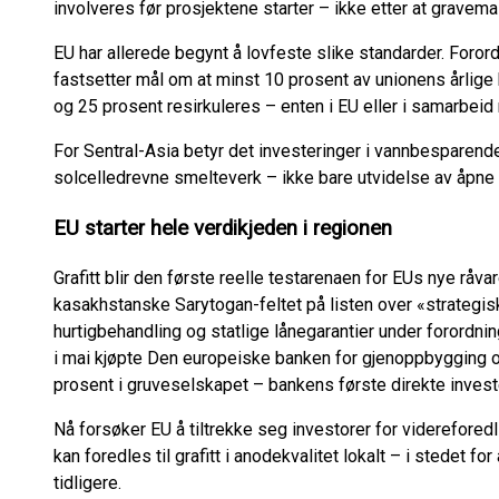
involveres før prosjektene starter – ikke etter at gravem
EU har allerede begynt å lovfeste slike standarder. Foro
fastsetter mål om at minst 10 prosent av unionens årlige
og 25 prosent resirkuleres – enten i EU eller i samarbeid
For Sentral-Asia betyr det investeringer i vannbesparen
solcelledrevne smelteverk – ikke bare utvidelse av åpne
EU starter hele verdikjeden i regionen
Grafitt blir den første reelle testarenaen for EUs nye råva
kasakhstanske Sarytogan-feltet på listen over «strategisk
hurtigbehandling og statlige lånegarantier under forordni
i mai kjøpte Den europeiske banken for gjenoppbygging o
prosent i gruveselskapet – bankens første direkte invest
Nå forsøker EU å tiltrekke seg investorer for videreforedl
kan foredles til grafitt i anodekvalitet lokalt – i stedet fo
tidligere.