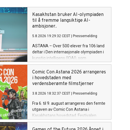
Kasakhstan bruker AI-olympiaden
til å fremme langsiktige AI-
ambisjoner.
5.8.2026 19:29:32 CEST
|
Pressemelding
ASTANA – Over 500 elever fra 106 land
deltar i Den internasjonale olympiaden i
kunstig intelligens (IOAI), som
arrangeres i Astana fra 2. til 8. august.
Vertskapet brukes av Kasakhstan til å
Comic Con Astana 2026 arrangeres
vise landets ambisjon om å bli en av
i hovedstaden med
Eurasias ledende AI-økonomier.
verdensberømte filmstjerner
3.8.2026 18:32:37 CEST
|
Pressemelding
Fra 6. til 9. august arrangeres den femte
utgaven av Comic Con Astana i
Kasakhstans hovedstad. Festivalen
samler fans av film, serier, tegneserier,
dataspill, anime og annen moderne
Games of the Future 2026 åpnet i