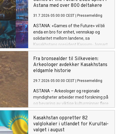
kultur fra hele verden.
Astana med over 800 deltakere
31.7.2026 05:00:00 CEST
|
Pressemelding
ASTANA: «Games of the Future» vil bli
enda en bro for enhet, vennskap og
solidaritet mellom landene, sa
Kasakhstans president Kassym-Jomart
Tokayev da han åpnet den
internasjonale turneringen i Astana 29.
Fra bronsealder til Silkeveien:
juli.
Arkeologer avdekker Kasakhstans
eldgamle historie
29.7.2026 05:00:00 CEST
|
Pressemelding
ASTANA – Arkeologer og regionale
myndigheter arbeider med forskning på
og bevaring av viktige kulturminner flere
steder i Kasakhstan. Fra
bronsealderbosetninger i Rudny til
Kasakhstan oppretter 82
monumenter fra Den gylne horde og et
valglokaler i utlandet for Kurultai-
gammelt handelsknutepunkt ved Det
valget i august