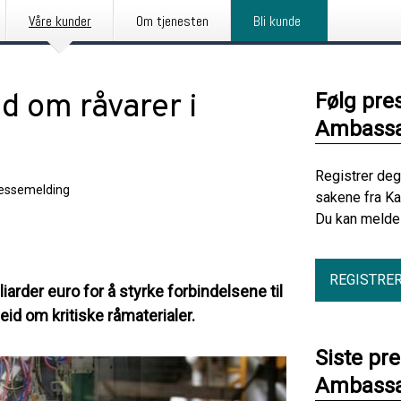
Våre kunder
Om tjenesten
Bli kunde
d om råvarer i
Følg pre
Ambassa
Registrer deg
essemelding
sakene fra K
Du kan melde 
REGISTRE
iarder euro for å styrke forbindelsene til
eid om kritiske råmaterialer.
Siste pr
Ambassa