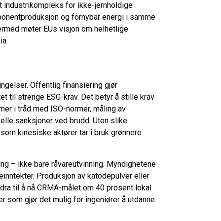
rt industrikompleks for ikke-jernholdige
mponentproduksjon og fornybar energi i samme
Dermed møter EUs visjon om helhetlige
ia.
gelser. Offentlig finansiering gjør
t til strenge ESG-krav. Det betyr å stille krav
mmer i tråd med ISO-normer, måling av
eelle sanksjoner ved brudd. Uten slike
som kinesiske aktører tar i bruk grønnere
ing – ikke bare råvareutvinning. Myndighetene
einntekter. Produksjon av katodepulver eller
idra til å nå CRMA-målet om 40 prosent lokal
er som gjør det mulig for ingeniører å utdanne