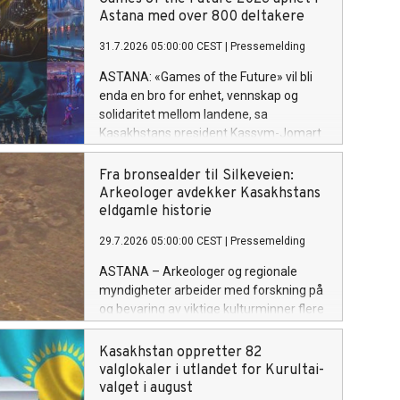
kultur fra hele verden.
Astana med over 800 deltakere
31.7.2026 05:00:00 CEST
|
Pressemelding
ASTANA: «Games of the Future» vil bli
enda en bro for enhet, vennskap og
solidaritet mellom landene, sa
Kasakhstans president Kassym-Jomart
Tokayev da han åpnet den
internasjonale turneringen i Astana 29.
Fra bronsealder til Silkeveien:
juli.
Arkeologer avdekker Kasakhstans
eldgamle historie
29.7.2026 05:00:00 CEST
|
Pressemelding
ASTANA – Arkeologer og regionale
myndigheter arbeider med forskning på
og bevaring av viktige kulturminner flere
steder i Kasakhstan. Fra
bronsealderbosetninger i Rudny til
Kasakhstan oppretter 82
monumenter fra Den gylne horde og et
valglokaler i utlandet for Kurultai-
gammelt handelsknutepunkt ved Det
valget i august