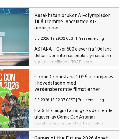
Kasakhstan bruker AI-olympiaden
til å fremme langsiktige AI-
ambisjoner.
5.8.2026 19:29:32 CEST
|
Pressemelding
ASTANA – Over 500 elever fra 106 land
deltar i Den internasjonale olympiaden i
kunstig intelligens (IOAI), som
arrangeres i Astana fra 2. til 8. august.
Vertskapet brukes av Kasakhstan til å
Comic Con Astana 2026 arrangeres
vise landets ambisjon om å bli en av
i hovedstaden med
Eurasias ledende AI-økonomier.
verdensberømte filmstjerner
3.8.2026 18:32:37 CEST
|
Pressemelding
Fra 6. til 9. august arrangeres den femte
utgaven av Comic Con Astana i
Kasakhstans hovedstad. Festivalen
samler fans av film, serier, tegneserier,
dataspill, anime og annen moderne
Games of the Future 2026 åpnet i