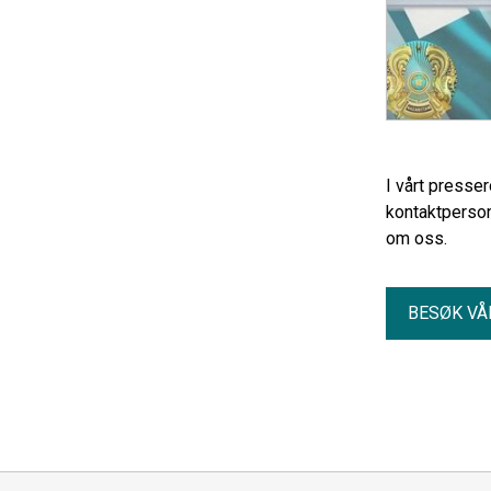
I vårt presse
kontaktperson
om oss.
BESØK VÅ