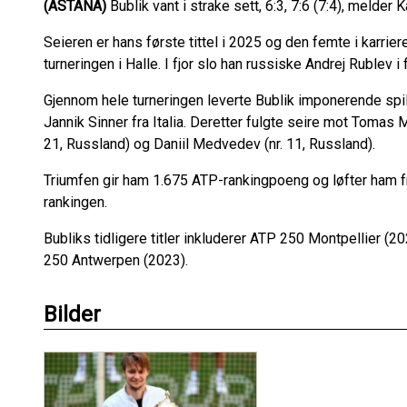
(ASTANA)
Bublik vant i strake sett, 6:3, 7:6 (7:4), melde
Seieren er hans første tittel i 2025 og den femte i karrier
turneringen i Halle. I fjor slo han russiske Andrej Rublev i f
Gjennom hele turneringen leverte Bublik imponerende spil
Jannik Sinner fra Italia. Deretter fulgte seire mot Tomas M
21, Russland) og Daniil Medvedev (nr. 11, Russland).
Triumfen gir ham 1.675 ATP-rankingpoeng og løfter ham fr
rankingen.
Bubliks tidligere titler inkluderer ATP 250 Montpellier 
250 Antwerpen (2023).
Bilder