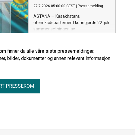
kaspiske hav, gir arbeidet ny kunnskap
27.7.2026 05:00:00 CEST
|
Pressemelding
om landets arkeologiske arv og bidrar til
langsiktig bevaring.
ASTANA — Kasakhstans
utenriksdepartement kunngjorde 22. juli
sammensetningen av
valgkommisjonene som er opprettet ved
landets diplomatiske stasjoner i utlandet
for å organisere stemmegivningen ved
rom finner du alle våre siste pressemeldinger,
valget til Kurultai 23. august.
er, bilder, dokumenter og annen relevant informasjon
RT PRESSEROM