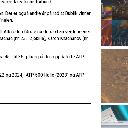
r Kasakhstans tennisforbund.
en. Det er også andre år på rad at Bublik vinner
inalen.
l. Allerede i første runde slo han verdensener
achac (nr. 23, Tsjekkia), Karen Khachanov (nr.
a 45.- til 35.-plass på den oppdaterte ATP-
(2022 og 2024), ATP 500 Halle (2023) og ATP