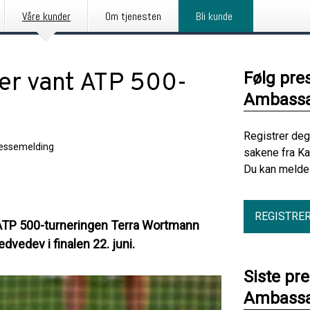
Våre kunder
Om tjenesten
Bli kunde
ler vant ATP 500-
Følg pre
Ambassa
Registrer deg
essemelding
sakene fra K
Du kan melde 
REGISTRE
i ATP 500-turneringen Terra Wortmann
dvedev i finalen 22. juni.
Siste pr
Ambassa