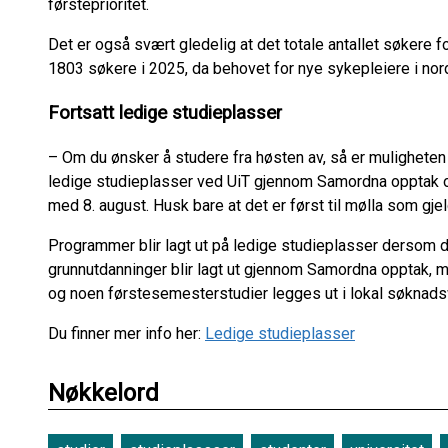
førsteprioritet.
Det er også svært gledelig at det totale antallet søkere f
1803 søkere i 2025, da behovet for nye sykepleiere i nord
Fortsatt ledige studieplasser
– Om du ønsker å studere fra høsten av, så er muligheten f
ledige studieplasser ved UiT gjennom Samordna opptak og i
med 8. august. Husk bare at det er først til mølla som gjel
Programmer blir lagt ut på ledige studieplasser dersom d
grunnutdanninger blir lagt ut gjennom Samordna opptak, 
og noen førstesemesterstudier legges ut i lokal søknad
Du finner mer info her:
Ledige studieplasser
Nøkkelord