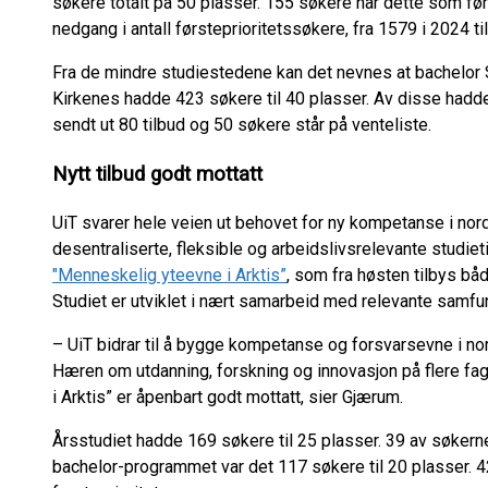
søkere totalt på 50 plasser. 155 søkere har dette som førs
nedgang i antall førsteprioritetssøkere, fra 1579 i 2024 t
Fra de mindre studiestedene kan det nevnes at bachelor
Kirkenes hadde 423 søkere til 40 plasser. Av disse hadde 
sendt ut 80 tilbud og 50 søkere står på venteliste.
Nytt tilbud godt mottatt
UiT svarer hele veien ut behovet for ny kompetanse i nor
desentraliserte, fleksible og arbeidslivsrelevante studie
"Menneskelig yteevne i Arktis”
, som fra høsten tilbys bå
Studiet er utviklet i nært samarbeid med relevante samfu
– UiT bidrar til å bygge kompetanse og forsvarsevne i n
Hæren om utdanning, forskning og innovasjon på flere 
i Arktis” er åpenbart godt mottatt, sier Gjærum.
Årsstudiet hadde 169 søkere til 25 plasser. 39 av søkerne
bachelor-programmet var det 117 søkere til 20 plasser. 