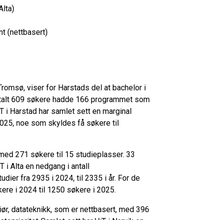
lta)
t (nettbasert)
Tromsø, viser for Harstads del at bachelor i
totalt 609 søkere hadde 166 programmet som
iT i Harstad har samlet sett en marginal
 2025, noe som skyldes få søkere til
et med 271 søkere til 15 studieplasser. 33
T i Alta en nedgang i antall
dier fra 2935 i 2024, til 2335 i år. For de
kere i 2024 til 1250 søkere i 2025.
ør, datateknikk, som er nettbasert, med 396