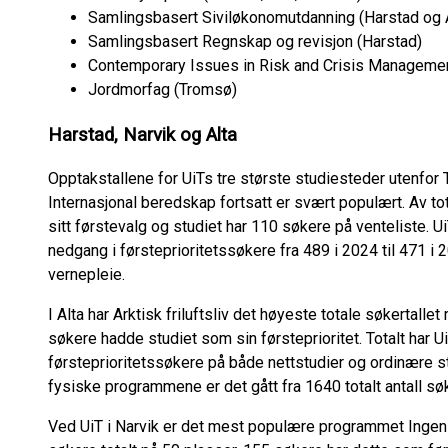
Samlingsbasert Siviløkonomutdanning (Harstad og A
Samlingsbasert Regnskap og revisjon (Harstad)
Contemporary Issues in Risk and Crisis Managemen
Jordmorfag (Tromsø)
Harstad, Narvik og Alta
Opptakstallene for UiTs tre største studiesteder utenfor 
Internasjonal beredskap fortsatt er svært populært. Av 
sitt førstevalg og studiet har 110 søkere på venteliste. U
nedgang i førsteprioritetssøkere fra 489 i 2024 til 471 i
vernepleie.
I Alta har Arktisk friluftsliv det høyeste totale søkertall
søkere hadde studiet som sin førsteprioritet. Totalt har Ui
førsteprioritetssøkere på både nettstudier og ordinære stu
fysiske programmene er det gått fra 1640 totalt antall sø
Ved UiT i Narvik er det mest populære programmet Ingeni