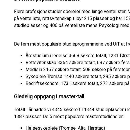
Flere profesjonsstudier opererer med lange ventelister. 
på venteliste, rettsvitenskap tilbyr 215 plasser og har 1
studieplasser og 406 på venteliste mens Psykologi med s
De fem mest populære studieprogrammene ved UiT ut fra a
Årsstudium i ledelse 3668 søkere totalt, 1231 først
Rettsvitenskap 3364 søkere totalt, 687 søkere først
Medisin 2167 søkere totalt, 508 søkere på førstepri
Sykepleie Tromsø 1440 søkere totalt, 295 søkere på
Bedriftsøkonomi 1731 søkere totalt, 273 søkere på 
Gledelig oppgang i master-tall
Totalt i år hadde vi 4345 søkere til 1344 studieplasser i l
1387 plasser. De 5 mest populære masterstudiene er:
Helsesykepleie (Tromsø, Alta, Harstad)