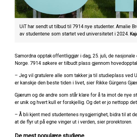
UiT har sendt ut tilbud til 7914 nye studenter. Amali
av studentene som startet ved universitetet i 2024.
Kaj
Samordna opptak offentliggjør i dag, 25. juli, de nasjonale
Norge. 7914 søkere er tilbudt plass gjennom hovedopptak
– Jeg vil gratulere alle som takker ja til studieplass ved
er kanskje den beste tiden i livet, sier Rikke Gürgens Gjæ
Gjærum og de andre som står klare for å ta imot de nye st
er unik og hvert kull er forskjellig. Og det er jo nettopp 
– Å bli kjent med studentenes nysgjerrighet, bidra til at de
at de flyr ut på egne vinger ut i verden, sier prorektoren.
De mest populære studiene