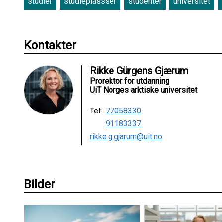
studier
studieplassser
studenter
universitet
Kontakter
Rikke Gürgens Gjærum
Prorektor for utdanning
UiT Norges arktiske universitet
Tel:
77058330
91183337
rikke.g.gjarum@uit.no
Bilder