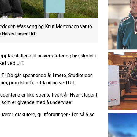
e Bredesen Wasseng og Knut Mortensen var to
a Halvei-Larsen
UiT
 opptakstallene til universiteter og høgskoler i
et ved UiT.
 UiT! De går spennende år i møte. Studietiden
rum, prorektor for utdanning ved UiT.
udentene er like spente hvert år. Hver student
det som er givende med å undervise:
 lærer, diskutere, gi utfordringer - for så å se