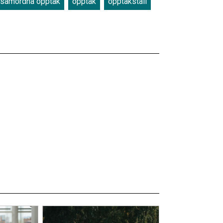
samordna opptak
opptak
opptakstall