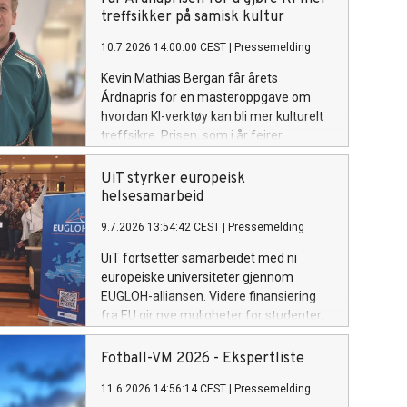
treffsikker på samisk kultur
10.7.2026 14:00:00 CEST
|
Pressemelding
Kevin Mathias Bergan får årets
Árdnapris for en masteroppgave om
hvordan KI-verktøy kan bli mer kulturelt
treffsikre. Prisen, som i år feirer
tiårsjubileum, deles ut under Riddu
Riđđu-festivalen.
UiT styrker europeisk
helsesamarbeid
9.7.2026 13:54:42 CEST
|
Pressemelding
UiT fortsetter samarbeidet med ni
europeiske universiteter gjennom
EUGLOH-alliansen. Videre finansiering
fra EU gir nye muligheter for studenter,
ansatte og forskningsmiljøer ved UiT.
Fotball-VM 2026 - Ekspertliste
11.6.2026 14:56:14 CEST
|
Pressemelding