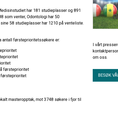
Medisinstudiet har 181 studieplasser og 891
588 som venter, Odontologi har 50
ine 58 studieplasser har 1210 på venteliste.
ntall førsteprioritetssøkere er:
I vårt presse
eprioritet
kontaktperson
eprioritet
om oss.
oritet
 førsteprioritet
BESØK VÅ
førsteprioritet
okalt masteropptak, mot 3748 søkere i fjor til