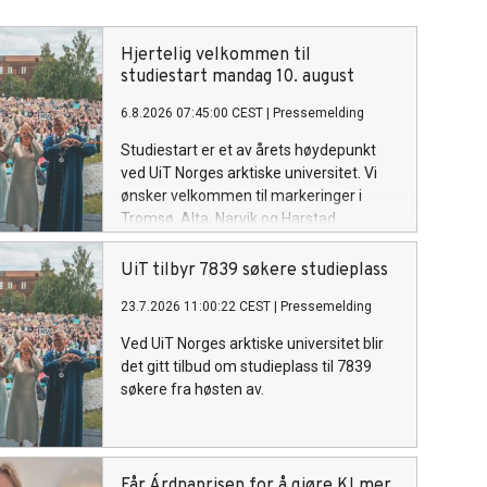
Hjertelig velkommen til
studiestart mandag 10. august
6.8.2026 07:45:00 CEST
|
Pressemelding
Studiestart er et av årets høydepunkt
ved UiT Norges arktiske universitet. Vi
ønsker velkommen til markeringer i
Tromsø, Alta, Narvik og Harstad.
UiT tilbyr 7839 søkere studieplass
23.7.2026 11:00:22 CEST
|
Pressemelding
Ved UiT Norges arktiske universitet blir
det gitt tilbud om studieplass til 7839
søkere fra høsten av.
Får Árdnaprisen for å gjøre KI mer