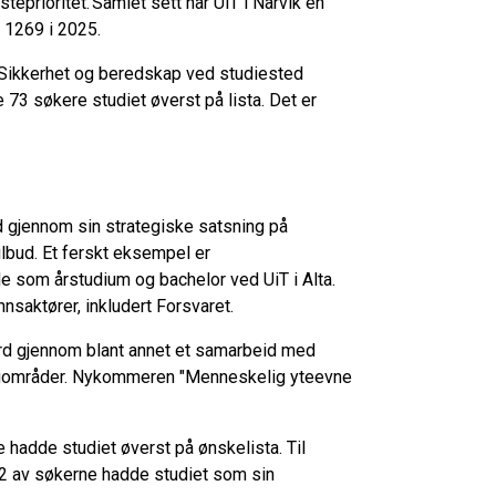
teprioritet. Samlet sett har UiT i Narvik en
il 1269 i 2025.
 Sikkerhet og beredskap ved studiested
73 søkere studiet øverst på lista. Det er
d gjennom sin strategiske satsning på
tilbud. Et ferskt eksempel er
de som årstudium og bachelor ved UiT i Alta.
nnsaktører, inkludert Forsvaret.
ord gjennom blant annet et samarbeid med
fagområder. Nykommeren "Menneskelig yteevne
 hadde studiet øverst på ønskelista. Til
42 av søkerne hadde studiet som sin