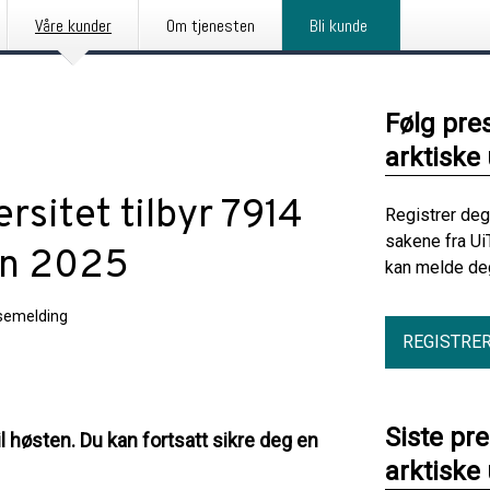
Våre kunder
Om tjenesten
Bli kunde
Følg pre
arktiske 
rsitet tilbyr 7914
Registrer deg
sakene fra Ui
en 2025
kan melde deg
semelding
REGISTRE
Siste pr
l høsten. Du kan fortsatt sikre deg en
arktiske 