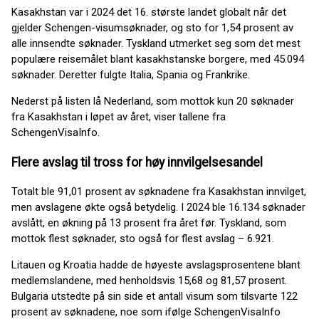
Kasakhstan var i 2024 det 16. største landet globalt når det
gjelder Schengen-visumsøknader, og sto for 1,54 prosent av
alle innsendte søknader. Tyskland utmerket seg som det mest
populære reisemålet blant kasakhstanske borgere, med 45.094
søknader. Deretter fulgte Italia, Spania og Frankrike.
Nederst på listen lå Nederland, som mottok kun 20 søknader
fra Kasakhstan i løpet av året, viser tallene fra
SchengenVisaInfo.
Flere avslag til tross for høy innvilgelsesandel
Totalt ble 91,01 prosent av søknadene fra Kasakhstan innvilget,
men avslagene økte også betydelig. I 2024 ble 16.134 søknader
avslått, en økning på 13 prosent fra året før. Tyskland, som
mottok flest søknader, sto også for flest avslag – 6.921.
Litauen og Kroatia hadde de høyeste avslagsprosentene blant
medlemslandene, med henholdsvis 15,68 og 81,57 prosent.
Bulgaria utstedte på sin side et antall visum som tilsvarte 122
prosent av søknadene, noe som ifølge SchengenVisaInfo