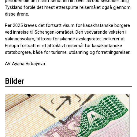
perioden ble det i snitt sendt inn litt over 53.000 søknader årlig.
Tyskland forble det mest etterspurte reisemålet også gjennom
disse årene.
Per 2025 kreves det fortsatt visum for kasakhstanske borgere
ved innreise til Schengen-området. Den vedvarende veksten i
søknadsvolum, til tross for økende avslagsrater, indikerer at
Europa fortsatt er et attraktivt reisemål for kasakhstanske
statsborgere, både for turisme, utdanning og forretningsreiser.
AV Ayana Birbayeva
Bilder