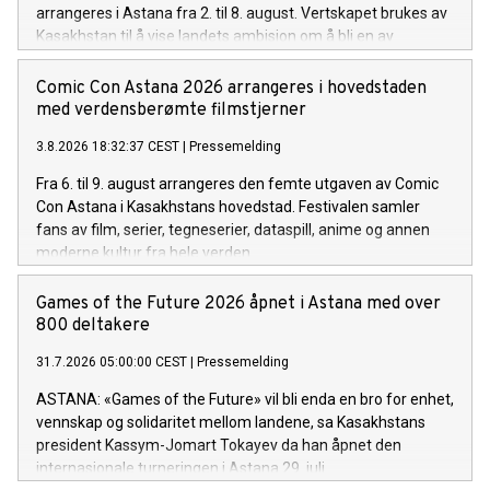
arrangeres i Astana fra 2. til 8. august. Vertskapet brukes av
Kasakhstan til å vise landets ambisjon om å bli en av
Eurasias ledende AI-økonomier.
Comic Con Astana 2026 arrangeres i hovedstaden
med verdensberømte filmstjerner
3.8.2026 18:32:37 CEST
|
Pressemelding
Fra 6. til 9. august arrangeres den femte utgaven av Comic
Con Astana i Kasakhstans hovedstad. Festivalen samler
fans av film, serier, tegneserier, dataspill, anime og annen
moderne kultur fra hele verden.
Games of the Future 2026 åpnet i Astana med over
800 deltakere
31.7.2026 05:00:00 CEST
|
Pressemelding
ASTANA: «Games of the Future» vil bli enda en bro for enhet,
vennskap og solidaritet mellom landene, sa Kasakhstans
president Kassym-Jomart Tokayev da han åpnet den
internasjonale turneringen i Astana 29. juli.