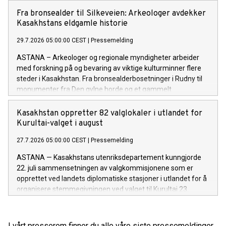
Fra bronsealder til Silkeveien: Arkeologer avdekker
Kasakhstans eldgamle historie
29.7.2026 05:00:00 CEST
|
Pressemelding
ASTANA – Arkeologer og regionale myndigheter arbeider
med forskning på og bevaring av viktige kulturminner flere
steder i Kasakhstan. Fra bronsealderbosetninger i Rudny til
monumenter fra Den gylne horde og et gammelt
handelsknutepunkt ved Det kaspiske hav, gir arbeidet ny
kunnskap om landets arkeologiske arv og bidrar til langsiktig
Kasakhstan oppretter 82 valglokaler i utlandet for
bevaring.
Kurultai-valget i august
27.7.2026 05:00:00 CEST
|
Pressemelding
ASTANA — Kasakhstans utenriksdepartement kunngjorde
22. juli sammensetningen av valgkommisjonene som er
opprettet ved landets diplomatiske stasjoner i utlandet for å
organisere stemmegivningen ved valget til Kurultai 23.
august.
I vårt presserom finner du alle våre siste pressemeldinger,