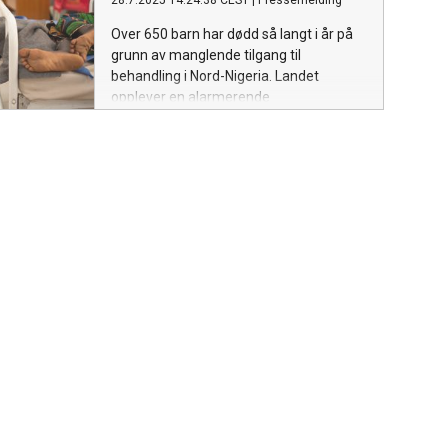
28.7.2025 14:24:38 CEST
|
Pressemelding
Over 650 barn har dødd så langt i år på
grunn av manglende tilgang til
behandling i Nord-Nigeria. Landet
opplever en alarmerende
underernæringskrise, og store kutt i
internasjonal bistand har fått store
konsekvenser.