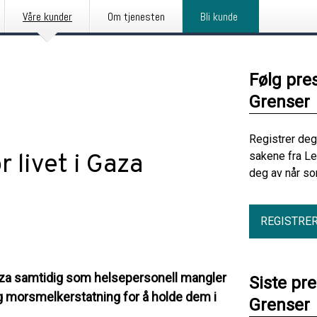
Våre kunder
Om tjenesten
Bli kunde
Følg pre
Grenser
Registrer deg
r livet i Gaza
sakene fra Le
deg av når so
REGISTRE
Gaza samtidig som helsepersonell mangler
Siste pr
og morsmelkerstatning for å holde dem i
Grenser