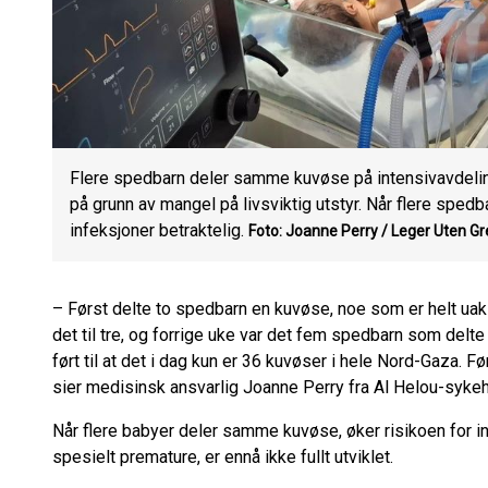
Flere spedbarn deler samme kuvøse på intensivavdeli
på grunn av mangel på livsviktig utstyr. Når flere sped
infeksjoner betraktelig.
Foto: Joanne Perry / Leger Uten G
– Først delte to spedbarn en kuvøse, noe som er helt uak
det til tre, og forrige uke var det fem spedbarn som del
ført til at det i dag kun er 36 kuvøser i hele Nord-Gaza. Fø
sier medisinsk ansvarlig Joanne Perry fra Al Helou-syke
Når flere babyer deler samme kuvøse, øker risikoen for in
spesielt premature, er ennå ikke fullt utviklet.