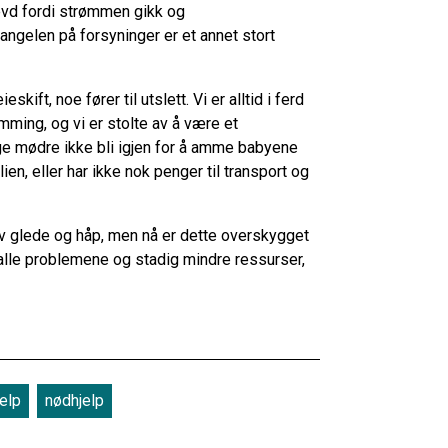
levd fordi strømmen gikk og
mangelen på forsyninger er et annet stort
ift, noe fører til utslett. Vi er alltid i ferd
ming, og vi er stolte av å være et
e mødre ikke bli igjen for å amme babyene
ien, eller har ikke nok penger til transport og
 av glede og håp, men nå er dette overskygget
r alle problemene og stadig mindre ressurser,
jelp
nødhjelp