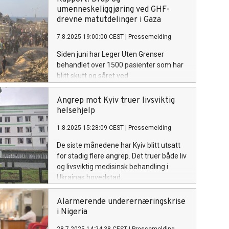
umenneskeliggjøring ved GHF-
drevne matutdelinger i Gaza
7.8.2025 19:00:00 CEST
|
Pressemelding
Siden juni har Leger Uten Grenser
behandlet over 1500 pasienter som har
blitt skutt og såret ved
matutdelingssteder som drives av den
såkalte Gaza Humanitarian Foundation
Angrep mot Kyiv truer livsviktig
(GHF), viser en fersk rapport.
helsehjelp
1.8.2025 15:28:09 CEST
|
Pressemelding
De siste månedene har Kyiv blitt utsatt
for stadig flere angrep. Det truer både liv
og livsviktig medisinsk behandling i
Ukrainas hovedstad.
Alarmerende underernæringskrise
i Nigeria