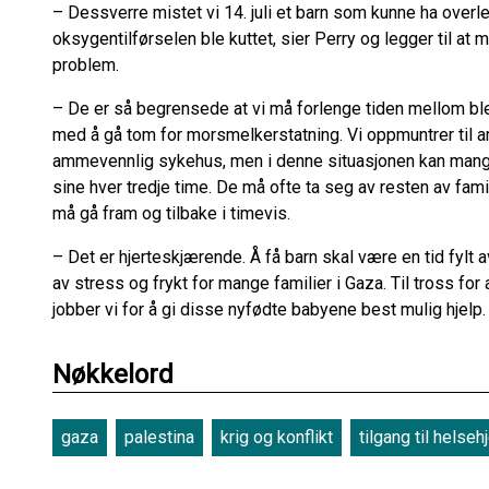
– Dessverre mistet vi 14. juli et barn som kunne ha over
oksygentilførselen ble kuttet, sier Perry og legger til at 
problem.
– De er så begrensede at vi må forlenge tiden mellom bleiesk
med å gå tom for morsmelkerstatning. Vi oppmuntrer til am
ammevennlig sykehus, men i denne situasjonen kan mang
sine hver tredje time. De må ofte ta seg av resten av famil
må gå fram og tilbake i timevis.
– Det er hjerteskjærende. Å få barn skal være en tid fylt
av stress og frykt for mange familier i Gaza. Til tross fo
jobber vi for å gi disse nyfødte babyene best mulig hjelp.
Nøkkelord
gaza
palestina
krig og konflikt
tilgang til helseh