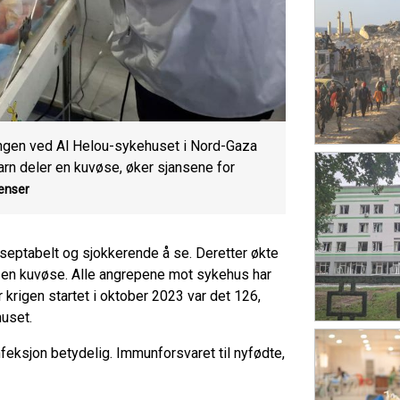
ngen ved Al Helou-sykehuset i Nord-Gaza
barn deler en kuvøse, øker sjansene for
renser
septabelt og sjokkerende å se. Deretter økte
te en kuvøse. Alle angrepene mot sykehus har
r krigen startet i oktober 2023 var det 126,
huset.
feksjon betydelig. Immunforsvaret til nyfødte,