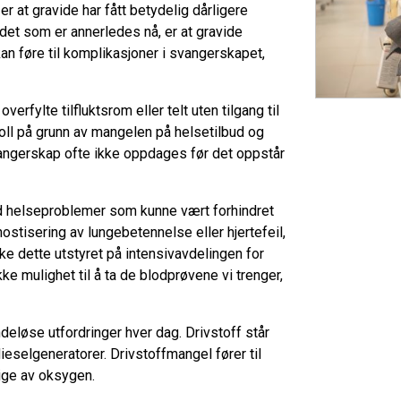
r at gravide har fått betydelig dårligere
g det som er annerledes nå, er at gravide
an føre til komplikasjoner i svangerskapet,
overfylte tilfluktsrom eller telt uten tilgang til
ll på grunn av mangelen på helsetilbud og
 svangerskap ofte ikke oppdages før det oppstår
ed helseproblemer som kunne vært forhindret
tisering av lungebetennelse eller hjertefeil,
e dette utstyret på intensivavdelingen for
kke mulighet til å ta de blodprøvene vi trenger,
eløse utfordringer hver dag. Drivstoff står
ieselgeneratorer. Drivstoffmangel fører til
ige av oksygen.