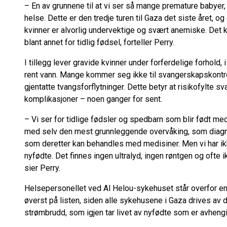
– En av grunnene til at vi ser så mange premature babyer, e
helse. Dette er den tredje turen til Gaza det siste året, o
kvinner er alvorlig undervektige og svært anemiske. Det k
blant annet for tidlig fødsel, forteller Perry.
I tillegg lever gravide kvinner under forferdelige forhold, i 
rent vann. Mange kommer seg ikke til svangerskapskontro
gjentatte tvangsforflytninger. Dette betyr at risikofylte
komplikasjoner – noen ganger for sent.
– Vi ser for tidlige fødsler og spedbarn som blir født m
med selv den mest grunnleggende overvåking, som diagnos
som deretter kan behandles med medisiner. Men vi har ikk
nyfødte. Det finnes ingen ultralyd, ingen røntgen og ofte i
sier Perry.
Helsepersonellet ved Al Helou-sykehuset står overfor end
øverst på listen, siden alle sykehusene i Gaza drives av d
strømbrudd, som igjen tar livet av nyfødte som er avheng