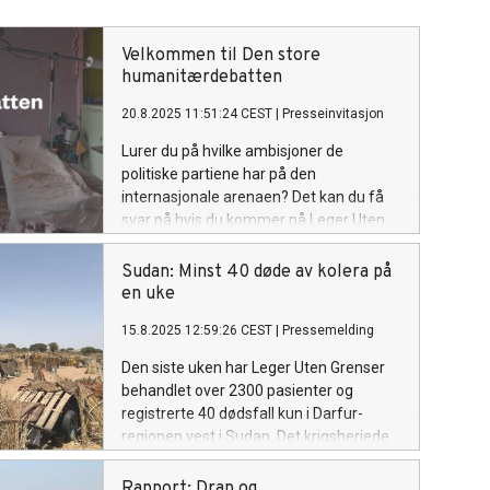
Velkommen til Den store
humanitærdebatten
20.8.2025 11:51:24 CEST
|
Presseinvitasjon
Lurer du på hvilke ambisjoner de
politiske partiene har på den
internasjonale arenaen? Det kan du få
svar på hvis du kommer på Leger Uten
Grensers paneldebatt på Ingensteds i
Oslo i kveld.
Sudan: Minst 40 døde av kolera på
en uke
15.8.2025 12:59:26 CEST
|
Pressemelding
Den siste uken har Leger Uten Grenser
behandlet over 2300 pasienter og
registrerte 40 dødsfall kun i Darfur-
regionen vest i Sudan. Det krigsherjede
landet opplever det verste
kolerautbruddet på mange år.
Rapport: Drap og