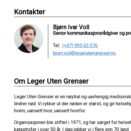
Kontakter
Bjørn Ivar Voll
Senior kommunikasjonsrådgiver og pr
Tel:
(+47) 995 65 076
bjorn.voll@legerutengrenser.no
Om Leger Uten Grenser
Leger Uten Grenser er en nøytral og uavhengig medisinsk
lindrer nød. Vi rykker ut der nøden er størst, og gir helse
hvem, uansett hvor, uansett hvorfor.
Organisasjonen ble stiftet i 1971, og har sørget for helse
katastrofer i over 50 år. I dag jobber vi i flere enn 70 land.