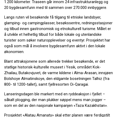
1.200 kilometer. Traseen går innom 24 infrastrukturanlegg og
20 bygdesamfunn med til sammen over 270.000 innbyggere.
Langs ruten vil besøkende få tilgang til etniske landsbyer,
glamping- og campingplasser, besøkssentre, redningsstasjoner
og tilbud innen gastronomisk og etnokulturell turisme. Målet er
å utvikle et helhetlig tilbud for både lokale og utenlandske
turister som søker naturopplevelser og eventyr. Prosjektet har
også som mål å involvere bygdesamfunn aktivt i den lokale
økonomien.
Blant attraksjonene som allerede trekker besøkende, er det
statlige historisk-kulturelle museet i Yesik, området Kok-
Zhailau, Butakovjuvet, de varme kildene i Alma-Arasan, innsjøen
Bolshoye Almatinskoye, den eldgamle bosetningen Talhiz (fra
800- til 1200-tallet), samt fjellresorten Oi-Qaragai.
Lanseringsdagen ble markert med en ryddeaksjon i fjellet –
såkalt plogging, der man plukker søppel mens man jogger –
som en del av den nasjonale kampanjen «Taza Kazakhstan».
Prosjektet «Alatau Amanaty» skal etter planen være ferdigstilt