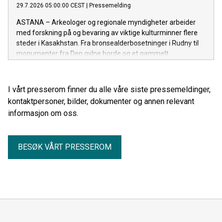
29.7.2026 05:00:00 CEST
|
Pressemelding
ASTANA – Arkeologer og regionale myndigheter arbeider
med forskning på og bevaring av viktige kulturminner flere
steder i Kasakhstan. Fra bronsealderbosetninger i Rudny til
monumenter fra Den gylne horde og et gammelt
handelsknutepunkt ved Det kaspiske hav, gir arbeidet ny
kunnskap om landets arkeologiske arv og bidrar til langsiktig
bevaring.
I vårt presserom finner du alle våre siste pressemeldinger,
kontaktpersoner, bilder, dokumenter og annen relevant
informasjon om oss.
BESØK VÅRT PRESSEROM