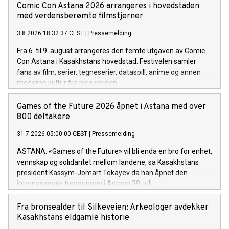
Comic Con Astana 2026 arrangeres i hovedstaden
med verdensberømte filmstjerner
3.8.2026 18:32:37 CEST
|
Pressemelding
Fra 6. til 9. august arrangeres den femte utgaven av Comic
Con Astana i Kasakhstans hovedstad. Festivalen samler
fans av film, serier, tegneserier, dataspill, anime og annen
moderne kultur fra hele verden.
Games of the Future 2026 åpnet i Astana med over
800 deltakere
31.7.2026 05:00:00 CEST
|
Pressemelding
ASTANA: «Games of the Future» vil bli enda en bro for enhet,
vennskap og solidaritet mellom landene, sa Kasakhstans
president Kassym-Jomart Tokayev da han åpnet den
internasjonale turneringen i Astana 29. juli.
Fra bronsealder til Silkeveien: Arkeologer avdekker
Kasakhstans eldgamle historie