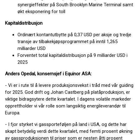
synergieffekter på South Brooklyn Marine Terminal samt
økt eksponering for toll
Kapitaldistribusjon
Ordinært kontantutbytte på 0,37 USD per aksje og tredje
transje av tilbakekjøpsprogrammet på inntil 1,265
milliarder USD
Forventet total kapitaldistribusjon på 9 milliarder USD i
2025
Anders Opedal, konsernsjef i Equinor ASA:
- Vi er i rute til å levere produksjonsvekst i tråd med vår guiding
for 2025. God drift og Johan Castberg på platåproduksjon, er
viktige bidragsytere dette kvartalet. I dagens volatile markeder
opprettholder vi vår rolle som langsiktig energileverandør til
Europa.
- I fjor styrket vi gassporteføljen på land i USA, og dette har
skapt betydelig verdi dette kvartalet, med femti prosent økning
av gassproduksjonen til priser som er nesten åtti prosent