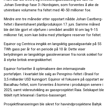
Johan Sverdrup fase 3 i Nordsjøen, som forventes å øke de
utvinnbare volumene fra feltet med 40-50 millioner foe.
Mindre enn tre måneder etter oppstart nådde Johan Castberg-
feltet i Barentshavet platåproduksjon 17. juni. Samme måned
ble det ble gjort et oljefunn i området anslått til om lag 9-15
millioner fat, som kan bidra med ytterligere reserver for feltet.
Equinor og Centrica inngikk en langsiktig gassalgsavtale på 55
TWh gass per år for en periode på 10 år. Dette viser
betydningen av langsiktige gassleveranser fra norsk sokkel for
å styrke britisk energisikkerhet.
Equinor fortsetter å optimalisere den internasjonale
porteføljen. I kvartalet ble salg av Peregrino-feltet i Brasil for
3,5 milliarder USD kunngjort. Equinor vil fokusere på oppstart av
Bacalhau-feltet, som forventes å komme i produksjon senere i
2025, samt videreutvikling av gassprosjektet Raia. Selskapet ble
tildelt nytt leteareal i Santos-bassenget.
Prosjektfinansieringen ble sikret for havvindprosjektene Baltyk