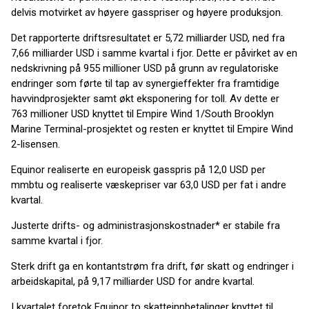
delvis motvirket av høyere gasspriser og høyere produksjon.
Det rapporterte driftsresultatet er 5,72 milliarder USD, ned fra
7,66 milliarder USD i samme kvartal i fjor. Dette er påvirket av en
nedskrivning på 955 millioner USD på grunn av regulatoriske
endringer som førte til tap av synergieffekter fra framtidige
havvindprosjekter samt økt eksponering for toll. Av dette er
763 millioner USD knyttet til Empire Wind 1/South Brooklyn
Marine Terminal-prosjektet og resten er knyttet til Empire Wind
2-lisensen.
Equinor realiserte en europeisk gasspris på 12,0 USD per
mmbtu og realiserte væskepriser var 63,0 USD per fat i andre
kvartal.
Justerte drifts- og administrasjonskostnader* er stabile fra
samme kvartal i fjor.
Sterk drift ga en kontantstrøm fra drift, før skatt og endringer i
arbeidskapital, på 9,17 milliarder USD for andre kvartal.
I kvartalet foretok Equinor to skatteinnbetalinger knyttet til