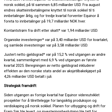
norsk sokkel, på til sammen 6,85 milliarder USD. Fra august
endres skatteinnbetalingene knyttet til norsk sokkel til ti
innbetalinger årlig, og for tredje kvartal forventer Equinor å
foreta to innbetalinger på 19,7 milliarder NOK hver.
Kontantstrøm fra drift etter skatt* var 1,94 milliarder USD.
Organiske investeringer* var på 3,40 milliarder USD for kvartalet,
og samlede investeringer var på 3,58 milliarder USD.
Justert netto gjeldsgrad* var på 15,2 % ved utgangen av andre
kvartal, sammenlignet med 6,9 % ved utgangen av første
kvartal 2025. Beregningen av netto gjeldsgrad inkluderer
effekten av den norske stats andel av aksjetilbakekjøpet på
4,26 milliarder USD betalt i juli.
Strategisk framdrift
Siden utgangen av forrige kvartal har Equinor videreutviklet
prosjekter for å tilrettelegge for langsiktig produksjon og
verdiskaping på norsk sokkel. Planen for utbygging og drift for
Fram Sør ble levert, og investeringsbeslutning ble tatt for