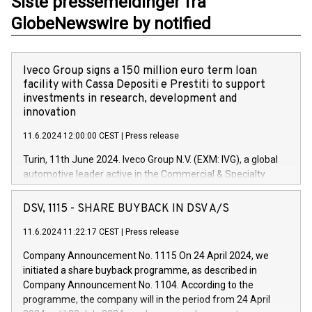
Siste pressemeldinger fra
GlobeNewswire by notified
Iveco Group signs a 150 million euro term loan
facility with Cassa Depositi e Prestiti to support
investments in research, development and
innovation
11.6.2024 12:00:00 CEST
|
Press release
Turin, 11th June 2024. Iveco Group N.V. (EXM: IVG), a global
automotive leader active in the Commercial & Specialty
Vehicles, Powertrain and related Financial Services arenas,
has successfully signed a term loan facility of 150 million
DSV, 1115 - SHARE BUYBACK IN DSV A/S
euros with Cassa Depositi e Prestiti (CDP), for the creation of
new projects in Italy dedicated to research, development and
11.6.2024 11:22:17 CEST
|
Press release
innovation. In detail, through the resources made available
Company Announcement No. 1115 On 24 April 2024, we
by CDP, Iveco Group will develop innovative technologies and
initiated a share buyback programme, as described in
architectures in the field of electric propulsion and further
Company Announcement No. 1104. According to the
develop solutions for autonomous driving, digitalisation and
programme, the company will in the period from 24 April
vehicle connectivity aimed at increasing efficiency, safety,