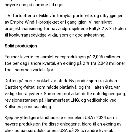
høyere enn på samme tid i fjor.
- Vi fortsetter å utvikle vår fornybarportefølje, og utbyggingen
av Empire Wind 1-prosjektet er i gang igjen. Vi har sikret
prosjektfinansiering for havvindprosjektene Baltyk 2 & 3 i Polen
til konkurransedyktige vilkår, som gir god avkastning.
Solid produksjon
Equinor leverte en samlet egenproduksjon på 2,096 millioner
foe per dag i andre kvartal, en økning på 2 % fra 2,048 millioner
foe i samme kvartal i fjor.
Driften på norsk sokkel var sterk. Ny produksjon fra Johan
Castberg-feltet, som nådde platånivå, og fra Halten Øst, var
viktige bidragsytere. Sammen motvirket dette naturlig nedgang,
revisjonsstansen på Hammerfest LNG, og vedlikehold ved
Kollsnes prosessanlegg.
Kjøp av ytterligere landbaserte eiendeler i USA i 2024 samt
høyere produksjon fra disse anleggene, bidro til en økning av
olje- og gassproduksjonen i USA på 28 % i andre kvartal,