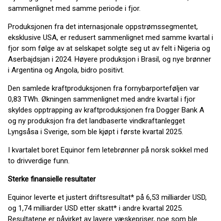
sammenlignet med samme periode i fjor.
Produksjonen fra det internasjonale oppstrømssegmentet,
eksklusive USA, er redusert sammenlignet med samme kvartal i
fjor som følge av at selskapet solgte seg ut av felt i Nigeria og
Aserbajdsjan i 2024. Høyere produksjon i Brasil, og nye brønner
i Argentina og Angola, bidro positivt.
Den samlede kraftproduksjonen fra fornybarporteføljen var
0,83 TWh. Økningen sammenlignet med andre kvartal i fjor
skyldes opptrapping av kraftproduksjonen fra Dogger Bank A
og ny produksjon fra det landbaserte vindkraftanlegget
Lyngsåsa i Sverige, som ble kjøpt i første kvartal 2025.
I kvartalet boret Equinor fem letebrønner på norsk sokkel med
to drivverdige funn.
Sterke finansielle resultater
Equinor leverte et justert driftsresultat* på 6,53 milliarder USD,
og 1,74 milliarder USD etter skatt* i andre kvartal 2025.
Resultatene er påvirket av lavere væskepriser, noe som ble