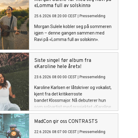
sin plass som soloartist. Lytteren
«Lomma full av solskinn»
inviteres inn i et personlig og ujålete
25.6.2026 08:20:00 CEST
|
Pressemelding
univers fullt av varme, humor og
ærlighet.
Morgan Sulele kobler seg på sommeren
igjen – denne gangen sammen med
Ravi på «Lomma full av solskinn».
Siste singel før album fra
«Karoline hele året»!
23.6.2026 08:00:00 CEST
|
Pressemelding
Karoline Karlsen er låtskriver og vokalist,
kjent fra det kritikerroste
bandet Klossmajor. Nå debuterer hun
som soloartist med prosjektet «Karoline
hele året», hvor hun inviterer lytteren inn
i et personlig og ujålete univers fullt av
MadCon gir oss CONTRASTS
varme, humor og ærlighet. «Mail» slippes
22.6.2026 08:07:00 CEST
|
Pressemelding
fredag 26. Juni!