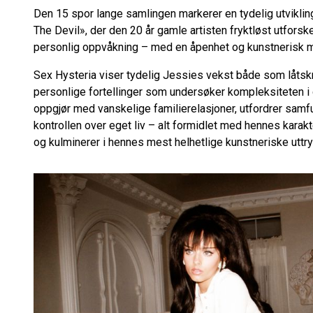
Den 15 spor lange samlingen markerer en tydelig utviklin
The Devil», der den 20 år gamle artisten fryktløst utfors
personlig oppvåkning – med en åpenhet og kunstnerisk mod
Sex Hysteria viser tydelig Jessies vekst både som låtsk
personlige fortellinger som undersøker kompleksiteten i d
oppgjør med vanskelige familierelasjoner, utfordrer samfu
kontrollen over eget liv – alt formidlet med hennes karak
og kulminerer i hennes mest helhetlige kunstneriske uttryk