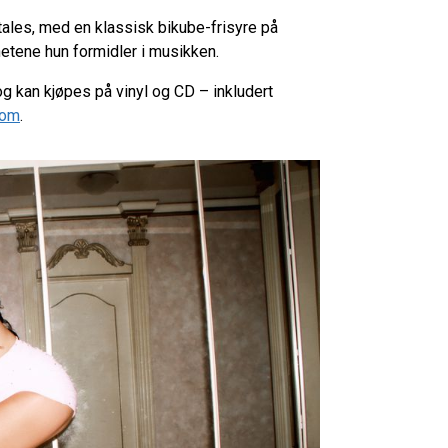
tales, med en klassisk bikube-frisyre på
hetene hun formidler i musikken.
og kan kjøpes på vinyl og CD – inkludert
com
.