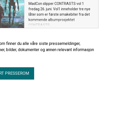
MadCon slipper CONTRASTS vol 1
fredag 26. juni. Vol1 inneholder tre nye
låter som er første smakebiter fra det
kommende albumprosjektet
CONTRASTS.
rom finner du alle våre siste pressemeldinger,
er, bilder, dokumenter og annen relevant informasjon
RT PRESSEROM