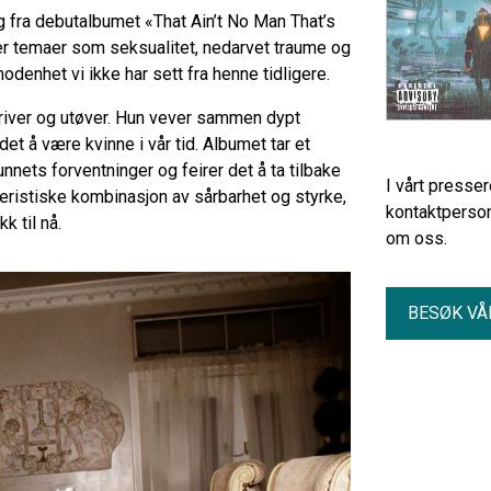
g fra debutalbumet «That Ain’t No Man That’s
ker temaer som seksualitet, nedarvet traume og
enhet vi ikke har sett fra henne tidligere.
river og utøver. Hun vever sammen dypt
et å være kvinne i vår tid. Albumet tar et
nnets forventninger og feirer det å ta tilbake
I vårt presse
teristiske kombinasjon av sårbarhet og styrke,
kontaktperson
k til nå.
om oss.
BESØK VÅ