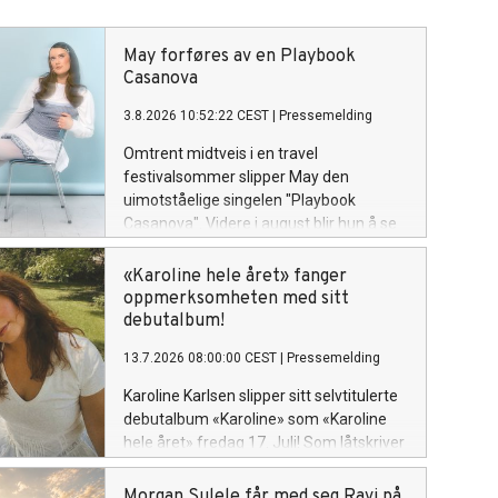
May forføres av en Playbook
Casanova
3.8.2026 10:52:22 CEST
|
Pressemelding
Omtrent midtveis i en travel
festivalsommer slipper May den
uimotståelige singelen "Playbook
Casanova". Videre i august blir hun å se
på Øyafestivalen i Oslo (14),
Bakgårdsfestivalen i Harstad (15),
«Karoline hele året» fanger
Ypsilon i Drammen (22) og Rakettnatt i
oppmerksomheten med sitt
Tromsø (28). Og 5. september avslutter
debutalbum!
hun festivalsesongen med Spirefest i
13.7.2026 08:00:00 CEST
|
Pressemelding
Ålesund.
Karoline Karlsen slipper sitt selvtitulerte
debutalbum «Karoline» som «Karoline
hele året» fredag 17. Juli! Som låtskriver
og vokalist, kjent fra det kritikerroste
bandet «Klossmajor» tar hun nå for alvor
Morgan Sulele får med seg Ravi på