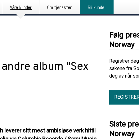
Våre kunder
Om tjenesten
Bli kunde
Følg pre
Norway
Registrer deg
t andre album "Sex
sakene fra S
deg av når so
REGISTRE
Siste pr
verer sitt mest ambisiøse verk hittil
Norway
gelig via Columbia Records / Sony Music