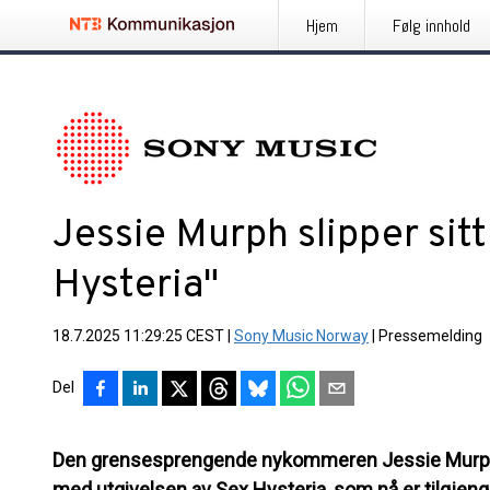
Hjem
Følg innhold
Jessie Murph slipper sit
Hysteria"
18.7.2025 11:29:25 CEST
|
Sony Music Norway
|
Pressemelding
Del
Den grensesprengende nykommeren Jessie Murph le
med utgivelsen av Sex Hysteria, som nå er tilgjen