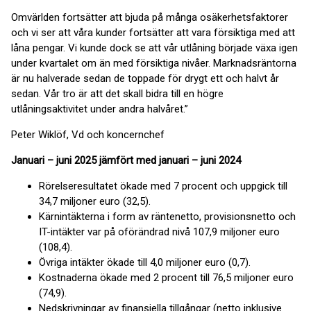
Omvärlden fortsätter att bjuda på många osäkerhetsfaktorer
och vi ser att våra kunder fortsätter att vara försiktiga med att
låna pengar. Vi kunde dock se att vår utlåning började växa igen
under kvartalet om än med försiktiga nivåer. Marknadsräntorna
är nu halverade sedan de toppade för drygt ett och halvt år
sedan. Vår tro är att det skall bidra till en högre
utlåningsaktivitet under andra halvåret.”
Peter Wiklöf, Vd och koncernchef
Januari – juni 2025 jämfört med januari – juni 2024
Rörelseresultatet ökade med 7 procent och uppgick till
34,7 miljoner euro (32,5).
Kärnintäkterna i form av räntenetto, provisionsnetto och
IT-intäkter var på oförändrad nivå 107,9 miljoner euro
(108,4).
Övriga intäkter ökade till 4,0 miljoner euro (0,7).
Kostnaderna ökade med 2 procent till 76,5 miljoner euro
(74,9).
Nedskrivningar av finansiella tillgångar (netto inklusive