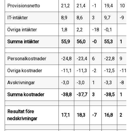
Provisionsnetto
21,2
21,4
-1
19,4
10
IT-intäkter
8,9
8,6
3
9,7
-9
Övriga intäkter
1,8
2,2
-18
-0,1
Summa intäkter
55,9
56,0
-0
55,3
1
Personalkostnader
-24,8
-23,4
6
-22,8
9
Övriga kostnader
-11,1
-11,3
-2
-12,5
-11
Avskrivningar
-3,0
-3,0
1
-3,3
-8
Summa kostnader
-38,8
-37,7
3
-38,5
1
Resultat före
17,1
18,3
-7
16,8
2
nedskrivningar