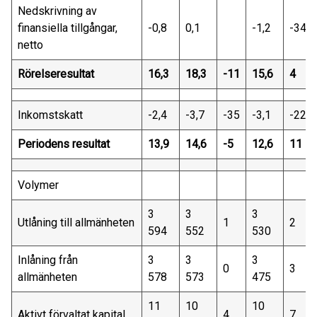
Nedskrivning av
finansiella tillgångar,
-0,8
0,1
-1,2
-34
netto
Rörelseresultat
16,3
18,3
-11
15,6
4
Inkomstskatt
-2,4
-3,7
-35
-3,1
-22
Periodens resultat
13,9
14,6
-5
12,6
11
Volymer
3
3
3
Utlåning till allmänheten
1
2
594
552
530
Inlåning från
3
3
3
0
3
allmänheten
578
573
475
11
10
10
Aktivt förvaltat kapital
4
7