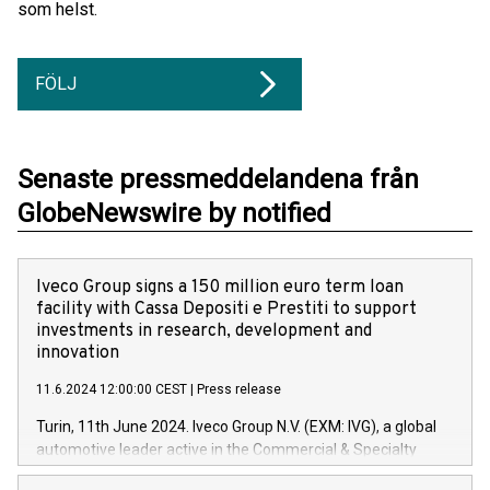
som helst.
FÖLJ
Senaste pressmeddelandena från
GlobeNewswire by notified
Iveco Group signs a 150 million euro term loan
facility with Cassa Depositi e Prestiti to support
investments in research, development and
innovation
11.6.2024 12:00:00 CEST
|
Press release
Turin, 11th June 2024. Iveco Group N.V. (EXM: IVG), a global
automotive leader active in the Commercial & Specialty
Vehicles, Powertrain and related Financial Services arenas,