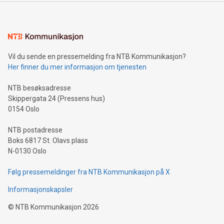
mining.Energy Market Dynamics: Explore how Bitcoin mining
interacts with energy markets.Sustainable Innovations:
Learn about our efforts to promote sustainability in Bitcoin
mining.Sound Money: Discover how tamper-proof currency
can enhance stability.Efficient Payment Rails: See how fast,
neutral payment systems support humanitarian
Vil du sende en pressemelding fra NTB Kommunikasjon?
projects.Carbon Footprint: Compare Bitcoin's environmental
Her finner du mer informasjon om tjenesten
impact with traditional banking. "We're excited to host this
event and dive into the critical topics of Bitcoin
NTB besøksadresse
Skippergata 24 (Pressens hus)
0154 Oslo
NTB postadresse
Boks 6817 St. Olavs plass
N-0130 Oslo
Følg pressemeldinger fra NTB Kommunikasjon på X
Informasjonskapsler
©
NTB Kommunikasjon
2026