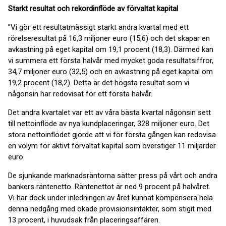
Starkt resultat och rekordinflöde av förvaltat kapital
”Vi gör ett resultatmässigt starkt andra kvartal med ett
rörelseresultat på 16,3 miljoner euro (15,6) och det skapar en
avkastning på eget kapital om 19,1 procent (18,3). Därmed kan
vi summera ett första halvår med mycket goda resultatsiffror,
34,7 miljoner euro (32,5) och en avkastning på eget kapital om
19,2 procent (18,2). Detta är det högsta resultat som vi
någonsin har redovisat för ett första halvår.
Det andra kvartalet var ett av våra bästa kvartal någonsin sett
till nettoinflöde av nya kundplaceringar, 328 miljoner euro. Det
stora nettoinflödet gjorde att vi för första gången kan redovisa
en volym för aktivt förvaltat kapital som överstiger 11 miljarder
euro.
De sjunkande marknadsräntorna sätter press på vårt och andra
bankers räntenetto. Räntenettot är ned 9 procent på halvåret.
Vi har dock under inledningen av året kunnat kompensera hela
denna nedgång med ökade provisionsintäkter, som stigit med
13 procent, i huvudsak från placeringsaffären.