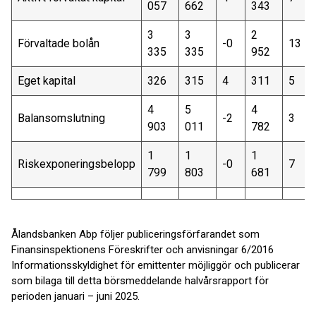
057
662
343
3
3
2
Förvaltade bolån
-0
13
335
335
952
Eget kapital
326
315
4
311
5
4
5
4
Balansomslutning
-2
3
903
011
782
1
1
1
Riskexponeringsbelopp
-0
7
799
803
681
Ålandsbanken Abp följer publiceringsförfarandet som
Finansinspektionens Föreskrifter och anvisningar 6/2016
Informationsskyldighet för emittenter möjliggör och publicerar
som bilaga till detta börsmeddelande halvårsrapport för
perioden januari – juni 2025.