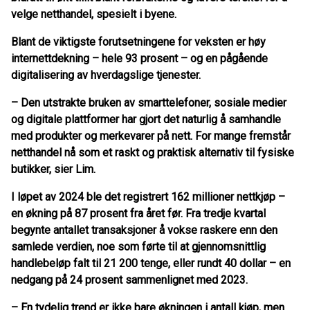
velge netthandel, spesielt i byene.
Blant de viktigste forutsetningene for veksten er høy
internettdekning – hele 93 prosent – og en pågående
digitalisering av hverdagslige tjenester.
– Den utstrakte bruken av smarttelefoner, sosiale medier
og digitale plattformer har gjort det naturlig å samhandle
med produkter og merkevarer på nett. For mange fremstår
netthandel nå som et raskt og praktisk alternativ til fysiske
butikker, sier Lim.
I løpet av 2024 ble det registrert 162 millioner nettkjøp –
en økning på 87 prosent fra året før. Fra tredje kvartal
begynte antallet transaksjoner å vokse raskere enn den
samlede verdien, noe som førte til at gjennomsnittlig
handlebeløp falt til 21 200 tenge, eller rundt 40 dollar – en
nedgang på 24 prosent sammenlignet med 2023.
– En tydelig trend er ikke bare økningen i antall kjøp, men