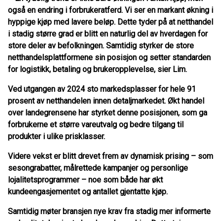
også en endring i forbrukeratferd. Vi ser en markant økning i
hyppige kjøp med lavere beløp. Dette tyder på at netthandel
i stadig større grad er blitt en naturlig del av hverdagen for
store deler av befolkningen. Samtidig styrker de store
netthandelsplattformene sin posisjon og setter standarden
for logistikk, betaling og brukeropplevelse, sier Lim.
Ved utgangen av 2024 sto markedsplasser for hele 91
prosent av netthandelen innen detaljmarkedet. Økt handel
over landegrensene har styrket denne posisjonen, som ga
forbrukerne et større vareutvalg og bedre tilgang til
produkter i ulike prisklasser.
Videre vekst er blitt drevet frem av dynamisk prising – som
sesongrabatter, målrettede kampanjer og personlige
lojalitetsprogrammer – noe som både har økt
kundeengasjementet og antallet gjentatte kjøp.
Samtidig møter bransjen nye krav fra stadig mer informerte