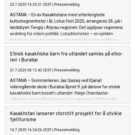
22.7.2025 16:33:21 CEST
|
Pressemelding
ASTANA – En av Kasakhstans mest etterlengtede
kulturbegivenheter i år, Lotus Fest 2025, arrangeres 26. juli i
landsbyen Tengiz i Atyrau-regionen. Det opplyser regionens
avdeling for intern politikk. Lotusblomsten – en sjelden
naturgave som har vært ansett som hellig siden antikken –
tiltrekker seg turister både med sin slående skjønnhet og sin
sjeldenhet. Ville lotusblomster vokser kun noen få steder i
Etnisk kasakhiske barn fra utlandet samles på etno-
verden, og blomsten er i ferd med å bli et symbol for Atyraus
leir i Burabai
turistprofil. I Kurmangazy-distriktet dekker lotusmarkene
21.7.2025 00:12:42 CEST
|
Pressemelding
mellom åtte og ti hektar. Enkelte stengler blir opptil 1,5 til 2
meter høye, og bladene kan ha en diameter på opptil 60
ASTANA – Sommerleiren Jas Qazaq ved IQanat
centimeter. Festivalen byr på et variert kulturprogram, med
videregående skole i Burabai åpnet 9. juli dørene for etnisk
konkurranser i Qazaq Kuresi (nasjonal bryting), alyptar saiysy
kasakhiske barn bosatt i utlandet. Ifølge Otandastar-
(sterkmannskonkurranse), bueskyting, armbryting, assyk atu
stiftelsen, som står bak leiren, har nærmere 150 barn fra
(tradisjonell kastlek) og tautrekking. Besøkende får også
USA, Tyrkia, Polen, De forente arabiske emirater, Russland,
mulighet til å oppleve en etnolandsby, et håndverksmarked
Mongolia, Usbekistan, Kirgisistan og Kina kommet til årets
Kasakhstan lanserer storstilt prosjekt for å utvikle
og en nasjonal matmesse. Kvelden avsluttes med en opptre
samling. Leiren varer til 20. juli, og gir deltakerne mulighet til
fjellturisme
å fordype seg i kasakhisk språk, historie, skikker og nasjonale
16.7.2025 16:34:26 CEST
|
Pressemelding
leker. Barna lærer blant annet å sette opp jurter, ri på hest og