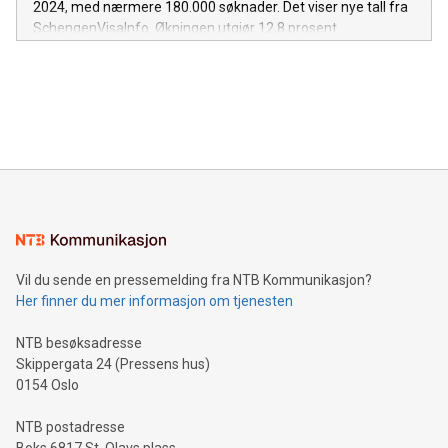
2024, med nærmere 180.000 søknader. Det viser nye tall fra
455,5 megawatt skal komme fra fornybare kilder. Blant de
SchengenVisaInfo. Økningen utgjør 12,8 prosent
strategiske prosjektene i overgangen til grønnere energi er
sammenlignet med året før og reflekterer en sterk
byggingen av kullkraftverk med lave utslipp, som Ekibastuz
gjenopphenting i internasjonal reisevirksomhet etter
GRES-3 med en kapasitet på 2,6 gigawatt, og et nytt
pandemien, samt økt etterspørsel etter innreise til Europa.
varmekraftverk i Kurchatov med en kapasitet på 600–700
Kasakhstan var i 2024 det 16. største landet globalt når det
megawatt. I tillegg planlegges e
gjelder Schengen-visumsøknader, og sto for 1,54 prosent av
alle innsendte søknader. Tyskland utmerket seg som det
mest populære reisemålet blant kasakhstanske borgere,
med 45.094 søknader. Deretter fulgte Italia, Spania og
Frankrike. Nederst på listen lå Nederland, som mottok kun 20
søknader fra Kasakhstan i løpet av året, viser tallene fra
SchengenVisaInfo. Flere avslag til tross for høy
Vil du sende en pressemelding fra NTB Kommunikasjon?
innvilgelsesandel Totalt ble 91,01 prosent av søknadene fra
Her finner du mer informasjon om tjenesten
Kasakhstan innvilget, men avslagene økte også betydelig. I
2024 ble 16.134 søknader avslått, en økning på 13 prosent
NTB besøksadresse
Skippergata 24 (Pressens hus)
0154 Oslo
NTB postadresse