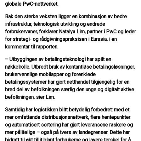
globale PwC-nettverket.
Bak den sterke veksten ligger en kombinasjon av bedre
infrastruktur, teknologisk utvikling og endrede
forbrukervaner, forklarer Natalya Lim, partner i PwC og leder
for strategi- og rådgivningspraksisen i Eurasia, i en
kommentar til rapporten.
– Utbyggingen av betalingsteknologi har spilt en
nøkkelrolle. Utbredt bruk av kontantløse betalingsløsninger,
brukervennlige mobilapper og forenklede
betalingssystemer har gjort netthandel tilgjengelig for en
bred del av befolkningen særlig den unge og digitalt aktive
befolkningen, sier Lim.
Samtidig har logistikken blitt betydelig forbedret: med et
mer omfattende distribusjonsnettverk, flere hentepunkter
og automatisert sortering har gjort leveransene raskere og
mer pålitelige – også på tvers av landegrenser. Dette har
bidratt til økt tillit blant forbrukerne og lavere terskel for å