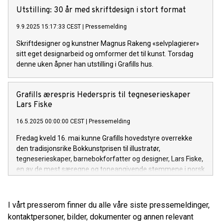
kjent for det ikoniske motivet Den store bølgen.
Utstilling: 30 år med skriftdesign i stort format
9.9.2025 15:17:33 CEST
|
Pressemelding
Skriftdesigner og kunstner Magnus Rakeng «selvplagierer»
sitt eget designarbeid og omformer det til kunst. Torsdag
denne uken åpner han utstilling i Grafills hus.
Grafills ærespris Hederspris til tegneserieskaper
Lars Fiske
16.5.2025 00:00:00 CEST
|
Pressemelding
Fredag kveld 16. mai kunne Grafills hovedstyre overrekke
den tradisjonsrike Bokkunstprisen til illustratør,
tegneserieskaper, barnebokforfatter og designer, Lars Fiske,
en av de mest særegne og toneangivende stemmene i norsk
visuell fortellerkunst. Hedersprisen har vært utdelt siden
1957 og ble i år delt ut i forbindelse med prisutdelingen for
Årets vakreste illustrerte bøker, en kåring som skal fremme
I vårt presserom finner du alle våre siste pressemeldinger,
illustratørenes og tegneserieskapernes viktige rolle i dagens
kontaktpersoner, bilder, dokumenter og annen relevant