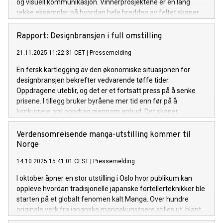
og visuell kommunikasjon. Vinnerprosjektene er en lang
rekke eksempler på hvordan hele bredden av feltet skaper
merverdi for merkevarer og virksomheter med sine
tjenester og løsninger. Kveldens ærespris gikk til illustratør
Rapport: Designbransjen i full omstilling
Trond Bredesen.
21.11.2025 11:22:31 CET
|
Pressemelding
En fersk kartlegging av den økonomiske situasjonen for
designbransjen bekrefter vedvarende tøffe tider.
Oppdragene uteblir, og det er et fortsatt press på å senke
prisene. I tillegg bruker byråene mer tid enn før på å
konkurrere om oppdrag gjennom anbud. Det skaper
ytterligere press på en bransje som nå omstiller seg for å
overleve.
Verdensomreisende manga-utstilling kommer til
Norge
14.10.2025 15:41:01 CEST
|
Pressemelding
I oktober åpner en stor utstilling i Oslo hvor publikum kan
oppleve hvordan tradisjonelle japanske fortellerteknikker ble
starten på et globalt fenomen kalt Manga. Over hundre
originale verk fra japanske mangakunstnere stilles ut, blant
annet arbeider av den legendariske Katsushika Hokusai,