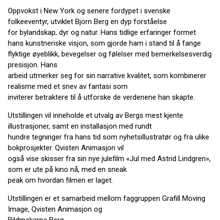
Oppvokst i New York og senere fordypet i svenske
folkeeventyr, utviklet Björn Berg en dyp forståelse
for bylandskap, dyr og natur. Hans tidlige erfaringer formet
hans kunstneriske visjon, som gjorde ham i stand til å fange
flyktige øyeblikk, bevegelser og følelser med bemerkelsesverdig
presisjon. Hans
arbeid utmerker seg for sin narrative kvalitet, som kombinerer
realisme med et snev av fantasi som
inviterer betraktere til å utforske de verdenene han skapte.
Utstillingen vil inneholde et utvalg av Bergs mest kjente
illustrasjoner, samt en installasjon med rundt
hundre tegninger fra hans tid som nyhetsillustratør og fra ulike
bokprosjekter. Qvisten Animasjon vil
også vise skisser fra sin nye julefilm «Jul med Astrid Lindgren»,
som er ute på kino nå, med en sneak
peak om hvordan filmen er laget.
Utstillingen er et samarbeid mellom faggruppen Grafill Moving
Image, Qvisten Animasjon og