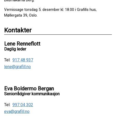
Bildmakarna Berg.
Vernissage torsdag 5. desember kl. 18.00 i Grafills hus,
Møllergata 39, Oslo.
Kontakter
Lene Renneflott
Daglig leder
Tel:
917 48 937
lene@grafill.no
Eva Boldermo Bergan
Seniorrådgiver kommunikasjon
Tel:
997 04 302
eva@grafill.no