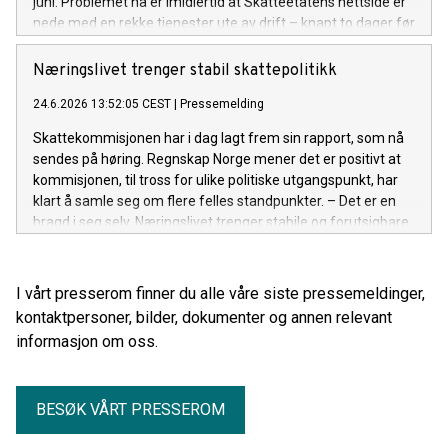
juni. Problemet nå er imidlertid at Skatteetatens nettside er
nede med en rekke tjenester ute av drift – knapt to dager før
den utsatte fristen. - Dette er ugreit. Den siste tiden har vært
krevende for næringslivet i forbindelse med omlegging fra
Næringslivet trenger stabil skattepolitikk
Altinn 2 til Altinn 3. Nå kommer dette på toppen og skaper
24.6.2026 13:52:05 CEST
|
Pressemelding
ytterligere usikkerhet og heft rett før siste frist, sier Rune
Aale-Hansen, adm. direktør i Regnskap Norge.
Skattekommisjonen har i dag lagt frem sin rapport, som nå
sendes på høring. Regnskap Norge mener det er positivt at
kommisjonen, til tross for ulike politiske utgangspunkt, har
klart å samle seg om flere felles standpunkter. – Det er en
bragd i seg selv. Næringslivet trenger stabile og forutsigbare
rammebetingelser som står seg over tid og gjennom
regjeringsskifter, sier Rune Aale-Hansen, adm. direktør i
Regnskap Norge.
I vårt presserom finner du alle våre siste pressemeldinger,
kontaktpersoner, bilder, dokumenter og annen relevant
informasjon om oss.
BESØK VÅRT PRESSEROM