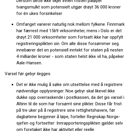
Dersom dette ikke skjer innen fristen påløper
tvangsmulkt som potensielt utgjør drøyt 36 000 kroner
for én ukes forsinkelser
Omfanget varierer naturlig nok mellom fylkene. Finnmark
har færrest med 1569 virksomheter, mens i Oslo er det
drøyt 21 000 virksomheter som fortsatt ikke har oppfylt
registreringsplikten sin. Om alle disse forsømmer seg
innebærer det en potensiell inntekt for staten på nesten
4 milliarder kroner - som staten helst ikke vil ha, påpeker
Aale-Hansen.
Varsel før gebyr ilegges.
Det er ikke mulig å søke om utsettelse med å registrere
nødvendige opplysninger. Noe gebyr skal likevel ikke
dukke opp overraskende i postkassen, da det gis varsel i
Altinn til de som har forsømt sine plikter. Disse får frist
på tre uker på å registrere sine rettighetshavere, før
dagbøtene begynner å løpe, forteller Regnskap Norge-
sjefen og fortsetter: Innrapporteringsplikten gjelder selv
om foretaket ikke har aktivitet eller reelle