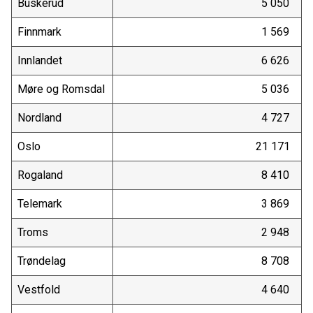
Buskerud
5 050
Finnmark
1 569
Innlandet
6 626
Møre og Romsdal
5 036
Nordland
4 727
Oslo
21 171
Rogaland
8 410
Telemark
3 869
Troms
2 948
Trøndelag
8 708
Vestfold
4 640