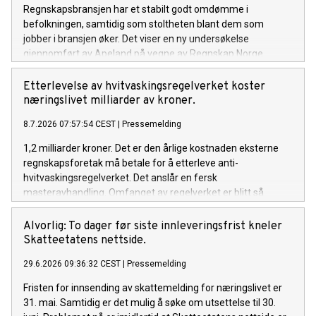
Regnskapsbransjen har et stabilt godt omdømme i
befolkningen, samtidig som stoltheten blant dem som
jobber i bransjen øker. Det viser en ny undersøkelse
gjennomført av Apeland på vegne av Regnskap Norge.
Etterlevelse av hvitvaskingsregelverket koster
næringslivet milliarder av kroner.
8.7.2026 07:57:54 CEST
|
Pressemelding
1,2 milliarder kroner. Det er den årlige kostnaden eksterne
regnskapsforetak må betale for å etterleve anti-
hvitvaskingsregelverket. Det anslår en fersk
masteravhandling. Omfanget av regelverket er blitt så
krevende at det er på overtid å se på forenklingsmuligheter,
mener Rune Aale-Hansen, administrerende direktør i
Alvorlig: To dager før siste innleveringsfrist kneler
Regnskap Norge.
Skatteetatens nettside.
29.6.2026 09:36:32 CEST
|
Pressemelding
Fristen for innsending av skattemelding for næringslivet er
31. mai. Samtidig er det mulig å søke om utsettelse til 30.