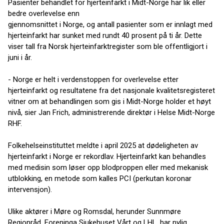
Pasienter behandlet for hjerteinfarkt i Midt-Norge har lik eller
bedre overlevelse enn
gjennomsnittet i Norge, og antall pasienter som er innlagt med
hjerteinfarkt har sunket med rundt 40 prosent på ti år. Dette
viser tall fra Norsk hjerteinfarktregister som ble offentligjort i
juni i år.
- Norge er helt i verdenstoppen for overlevelse etter
hjerteinfarkt og resultatene fra det nasjonale kvalitetsregisteret
vitner om at behandlingen som gis i Midt-Norge holder et høyt
nivå, sier Jan Frich, administrerende direktør i Helse Midt-Norge
RHF.
Folkehelseinstituttet meldte i april 2025 at dødeligheten av
hjerteinfarkt i Norge er rekordlav. Hjerteinfarkt kan behandles
med medisin som løser opp blodproppen eller med mekanisk
utblokking, en metode som kalles PCI (perkutan koronar
intervensjon).
Ulike aktører i Møre og Romsdal, herunder Sunnmøre
Regionråd, Foreninga Sjukehuset Vårt og LHL, har nylig