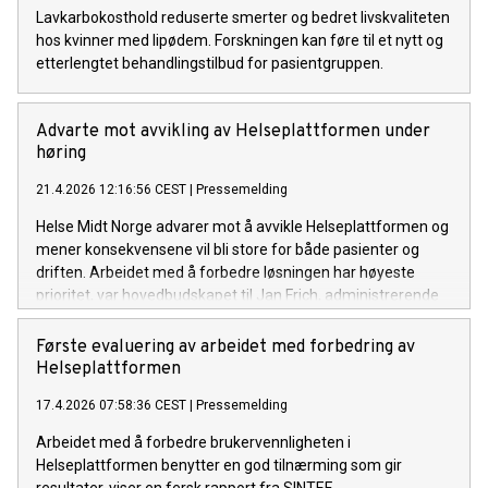
Lavkarbokosthold reduserte smerter og bedret livskvaliteten
hos kvinner med lipødem. Forskningen kan føre til et nytt og
etterlengtet behandlingstilbud for pasientgruppen.
Advarte mot avvikling av Helseplattformen under
høring
21.4.2026 12:16:56 CEST
|
Pressemelding
Helse Midt Norge advarer mot å avvikle Helseplattformen og
mener konsekvensene vil bli store for både pasienter og
driften. Arbeidet med å forbedre løsningen har høyeste
prioritet, var hovedbudskapet til Jan Frich, administrerende
direktør i Helse Midt-Norge RHF under dagens høring i
Stortinget.
Første evaluering av arbeidet med forbedring av
Helseplattformen
17.4.2026 07:58:36 CEST
|
Pressemelding
Arbeidet med å forbedre brukervennligheten i
Helseplattformen benytter en god tilnærming som gir
resultater, viser en fersk rapport fra SINTEF.