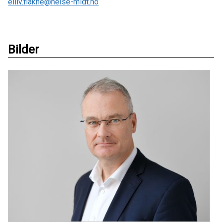
eiliv.flakne@helse-midt.no
Bilder