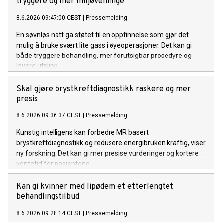
tryggere og mer miljøvennlige
8.6.2026 09:47:00 CEST
|
Pressemelding
En søvnløs natt ga støtet til en oppfinnelse som gjør det
mulig å bruke svært lite gass i øyeoperasjoner. Det kan gi
både tryggere behandling, mer forutsigbar prosedyre og
lavere utslipp.
Skal gjøre brystkreftdiagnostikk raskere og mer
presis
8.6.2026 09:36:37 CEST
|
Pressemelding
Kunstig intelligens kan forbedre MR basert
brystkreftdiagnostikk og redusere energibruken kraftig, viser
ny forskning. Det kan gi mer presise vurderinger og kortere
ventetid for pasientene.
Kan gi kvinner med lipødem et etterlengtet
behandlingstilbud
8.6.2026 09:28:14 CEST
|
Pressemelding