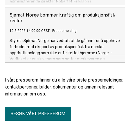
administrerende direktør Robert H. Eriksson i
Sjømatbedriftene.
Sjømat Norge bommer kraftig om produksjonsfisk-
regler
19.5.2026 14:00:00 CEST
|
Pressemelding
Styret i Sjømat Norge har vedtatt at de går inn for å oppheve
forbudet mot eksport av produksjonsfisk fra norske
oppdrettsanlegg som ikke er feilrettet hjemme i Norge. -
Vedtaket er en skivebom som setter merkevaren og
kvaliteten på sjømat fra Norge i fare, sier Robert H. Eriksson,
adm.dir i Sjømatbedriftene.
I vårt presserom finner du alle våre siste pressemeldinger,
kontaktpersoner, bilder, dokumenter og annen relevant
informasjon om oss.
BESØK VÅRT PRESSEROM