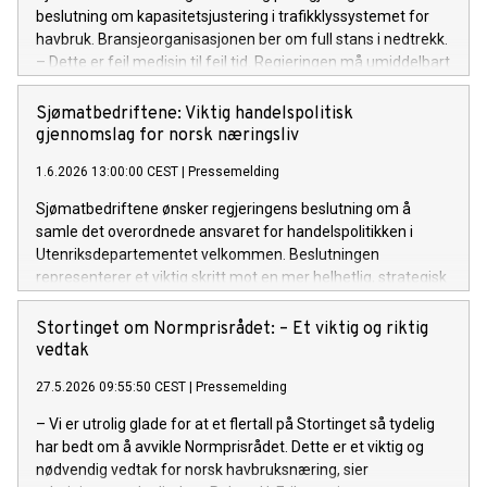
beslutning om kapasitetsjustering i trafikklyssystemet for
havbruk. Bransjeorganisasjonen ber om full stans i nedtrekk.
– Dette er feil medisin til feil tid. Regjeringen må umiddelbart
fryse trafikklyssystemet i alle områder unntatt de grønne,
sier administrerende direktør Robert H. Eriksson.
Sjømatbedriftene: Viktig handelspolitisk
gjennomslag for norsk næringsliv
1.6.2026 13:00:00 CEST
|
Pressemelding
Sjømatbedriftene ønsker regjeringens beslutning om å
samle det overordnede ansvaret for handelspolitikken i
Utenriksdepartementet velkommen. Beslutningen
representerer et viktig skritt mot en mer helhetlig, strategisk
og slagkraftig organisering av norsk handelspolitikk i en tid
preget av økende geopolitisk uro og sterkere internasjonal
Stortinget om Normprisrådet: – Et viktig og riktig
konkurranse.
vedtak
27.5.2026 09:55:50 CEST
|
Pressemelding
– Vi er utrolig glade for at et flertall på Stortinget så tydelig
har bedt om å avvikle Normprisrådet. Dette er et viktig og
nødvendig vedtak for norsk havbruksnæring, sier