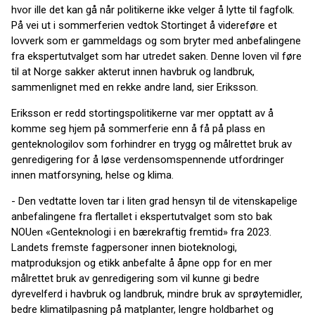
hvor ille det kan gå når politikerne ikke velger å lytte til fagfolk.
På vei ut i sommerferien vedtok Stortinget å videreføre et
lovverk som er gammeldags og som bryter med anbefalingene
fra ekspertutvalget som har utredet saken. Denne loven vil føre
til at Norge sakker akterut innen havbruk og landbruk,
sammenlignet med en rekke andre land, sier Eriksson.
Eriksson er redd stortingspolitikerne var mer opptatt av å
komme seg hjem på sommerferie enn å få på plass en
genteknologilov som forhindrer en trygg og målrettet bruk av
genredigering for å løse verdensomspennende utfordringer
innen matforsyning, helse og klima.
- Den vedtatte loven tar i liten grad hensyn til de vitenskapelige
anbefalingene fra flertallet i ekspertutvalget som sto bak
NOUen «Genteknologi i en bærekraftig fremtid» fra 2023.
Landets fremste fagpersoner innen bioteknologi,
matproduksjon og etikk anbefalte å åpne opp for en mer
målrettet bruk av genredigering som vil kunne gi bedre
dyrevelferd i havbruk og landbruk, mindre bruk av sprøytemidler,
bedre klimatilpasning på matplanter, lengre holdbarhet og