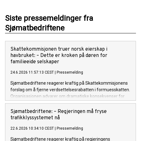
Siste pressemeldinger fra
Sjømatbedriftene
Skattekommisjonen truer norsk eierskap i
havbruket: – Dette er kroken på døren for
familieeide selskaper
24.6.2026 11:57:13 CEST
|
Pressemelding
Sjømatbedriftene reagerer kraftig på Skattekommisjonens
forslag om å fjerne verdsettelsesrabatten i formuesskatten.
Organisasjonen advarer om dramatiske konsekvenser for
mindre, familieeide havbruksselskaper langs kysten.
Sjømatbedriftene: – Regjeringen må fryse
trafikklyssystemet nå
22.6.2026 10:34:10 CEST
|
Pressemelding
Sjømatbedriftene reagerer kraftig på regjeringens