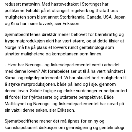
redusert matsvinn. Med hastevedtaket i Stortinget har
politikerne tviholdt på et utrangert regelverk og tfratatt oss
muligheten som blant annet Storbritannia, Canada, USA, Japan
og Kina har i sine lovverk, sier Eriksson.
Sjømatbedriftenes direktør mener behovet for bærekraftig og
trygg matproduksjon aldri har vært større, og at dette tilsier at
Norge må ha på plass et lovverk rundt genteknologi som
utnytter mulighetene og kompetansen som finnes.
- Hvor har Nærings- og fiskeridepartementet vært i arbeidet
med denne loven? Alt forarbeidet ser ut til å ha vært håndtert i
Klima- og miljødepartementet. Vi har skuslet bort muligheten til
å styrke matproduksjonen, både på land og i sjø, gjennom
denne loven. Solide faglige og etiske vurderinger er nedprioritert
til fordel for fryktbaserte og utdaterte perspektiver. Både
Mattilsynet og Nærings- og fiskeridepartementet har sovet på
sin vakt i denne saken, sier Eriksson.
Sjømatbedriftene mener det må åpnes for en ny og
kunnskapsbasert diskusjon om genredigering og genteknologi