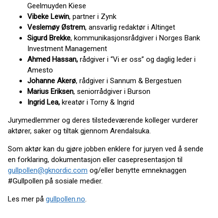
Geelmuyden Kiese
Vibeke Lewin
, partner i Zynk
Veslemøy Østrem
, ansvarlig redaktør i Altinget
Sigurd Brekke
, kommunikasjonsrådgiver i Norges Bank
Investment Management
Ahmed Hassan,
rådgiver i “Vi er oss” og daglig leder i
Amesto
Johanne Akerø
,
rådgiver i Sannum & Bergestuen
Marius Eriksen
, seniorrådgiver i Burson
Ingrid Lea,
kreatør i Torny & Ingrid
Jurymedlemmer og deres tilstedeværende kolleger vurderer
aktører, saker og tiltak gjennom Arendalsuka.
Som aktør kan du gjøre jobben enklere for juryen ved å sende
en forklaring, dokumentasjon eller casepresentasjon til
gullpollen@gknordic.com
og/eller benytte emneknaggen
#Gullpollen på sosiale medier.
Les mer på
gullpollen.no
.