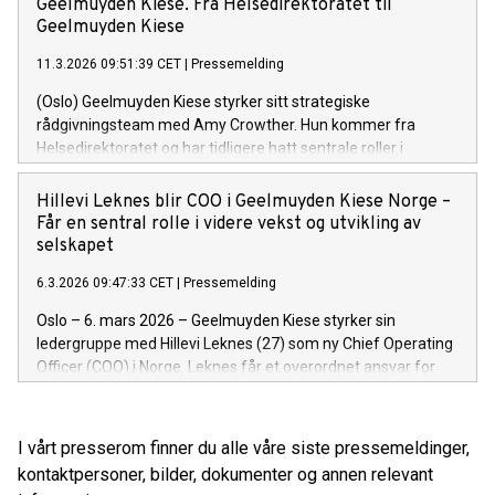
Geelmuyden Kiese. Fra Helsedirektoratet til
Geelmuyden Kiese
11.3.2026 09:51:39 CET
|
Pressemelding
(Oslo) Geelmuyden Kiese styrker sitt strategiske
rådgivningsteam med Amy Crowther. Hun kommer fra
Helsedirektoratet og har tidligere hatt sentrale roller i
Publicis MSL, hvor hun blant annet var seniorrådgiver og
Head of Operations, driftssjef. Nå går hun inn som
Hillevi Leknes blir COO i Geelmuyden Kiese Norge –
seniorrådgiver i Geelmuyden Kiese og igjen nær medarbeider
Får en sentral rolle i videre vekst og utvikling av
med Rolf Ellingsen Aaneland som hun jobbet tett sammen
selskapet
med i Publicis MSL.
6.3.2026 09:47:33 CET
|
Pressemelding
Oslo – 6. mars 2026 – Geelmuyden Kiese styrker sin
ledergruppe med Hillevi Leknes (27) som ny Chief Operating
Officer (COO) i Norge. Leknes får et overordnet ansvar for
selskapets operasjonelle drift, utvikling og
gjennomføringsevne.
I vårt presserom finner du alle våre siste pressemeldinger,
kontaktpersoner, bilder, dokumenter og annen relevant