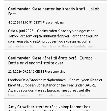
Geelmuyden Kiese henter inn kreativ kraft i Jakob
Fort
4.6.2026 13:05:51 CEST
|
Pressemelding
Oslo 4. juni 2026 – Geelmuyden Kiese styrker laget med
Jakob Fort som digital innholdsrådgiver. Fort har bakgrunn
som regissør, kreatør, produsent og skuespiller, og har
arbeidet med historiefortelling for flere av landets mest
spennende virksomheter.
Geelmuyden Kiese kåret til årets byrå i Europa: –
Dette er vi enormt stolte over
22.5.2026 09:25:16 CEST
|
Pressemelding
London/Oslo/Stockholm/København – Geelmuyden Kiese er
kåret til European Consultancy of the Year under SABRE
Awards i London – en av Europas mest prestisjefylte
konkurranser innen PR og strategisk kommunikasjon.
Amy Crowther styrker rådgivningsteamet hos