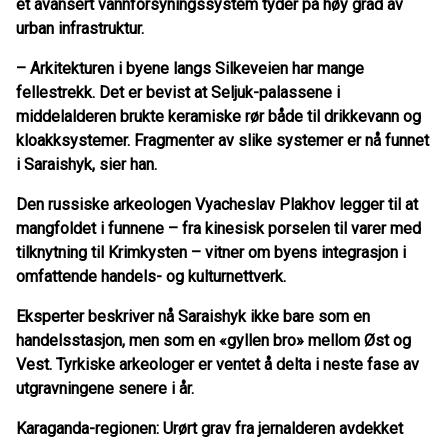
et avansert vannforsyningssystem tyder på høy grad av
urban infrastruktur.
– Arkitekturen i byene langs Silkeveien har mange
fellestrekk. Det er bevist at Seljuk-palassene i
middelalderen brukte keramiske rør både til drikkevann og
kloakksystemer. Fragmenter av slike systemer er nå funnet
i Saraishyk, sier han.
Den russiske arkeologen Vyacheslav Plakhov legger til at
mangfoldet i funnene – fra kinesisk porselen til varer med
tilknytning til Krimkysten – vitner om byens integrasjon i
omfattende handels- og kulturnettverk.
Eksperter beskriver nå Saraishyk ikke bare som en
handelsstasjon, men som en «gyllen bro» mellom Øst og
Vest. Tyrkiske arkeologer er ventet å delta i neste fase av
utgravningene senere i år.
Karaganda-regionen: Urørt grav fra jernalderen avdekket