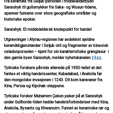
Fra keramikk fra Seljuk-perioden i middelalderbyen
Saraishyk til gullsmykker fra Saka- og Wusun-tidene,
spenner funnene over store geografiske områder og
historiske epoker.
Saraishyk: Et middelaldersk knutepunkt for handel
Utgravninger i Atyrau-regionen har avdekket sjeldne
keramikkgjenstander i Seljuk-stil og fragmenter av kinesisk
celadonporselen – kjent for sin karakteristiske grønglasur i
den gamle byen Saraishyk, melder nyhetskanalen
24.kz
.
Tyrkiske forskere påviste allerede på 1950-tallet at det
fantes et viktig handelssenter, Kubadabad, i Anatolia før
den mongolske invasjonen i 1243. Dit kom karavaner fra
Kina, Persia og Kipchak-steppene.
Tyrkiske forsker Muharrem Çeken peker på at Saraishyk
under Gullhorde-tiden hadde handelsforbindelser med Kina,
Anatolia, Bysants og Khwarezm. Funnet av keramiske rør og