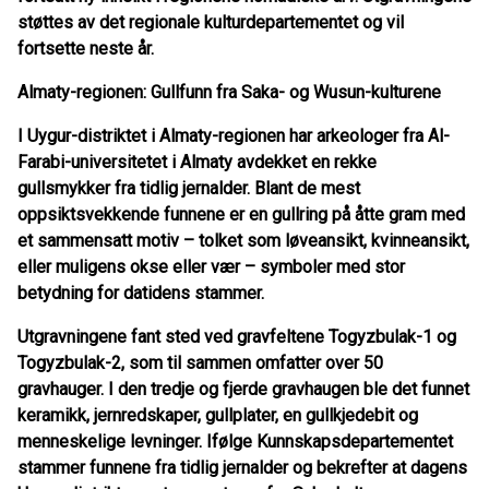
støttes av det regionale kulturdepartementet og vil
fortsette neste år.
Almaty-regionen: Gullfunn fra Saka- og Wusun-kulturene
I Uygur-distriktet i Almaty-regionen har arkeologer fra Al-
Farabi-universitetet i Almaty avdekket en rekke
gullsmykker fra tidlig jernalder. Blant de mest
oppsiktsvekkende funnene er en gullring på åtte gram med
et sammensatt motiv – tolket som løveansikt, kvinneansikt,
eller muligens okse eller vær – symboler med stor
betydning for datidens stammer.
Utgravningene fant sted ved gravfeltene Togyzbulak-1 og
Togyzbulak-2, som til sammen omfatter over 50
gravhauger. I den tredje og fjerde gravhaugen ble det funnet
keramikk, jernredskaper, gullplater, en gullkjedebit og
menneskelige levninger. Ifølge Kunnskapsdepartementet
stammer funnene fra tidlig jernalder og bekrefter at dagens