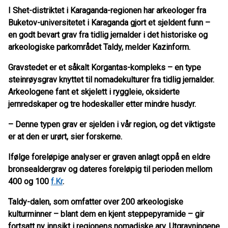
I Shet-distriktet i Karaganda-regionen har arkeologer fra
Buketov-universitetet i Karaganda gjort et sjeldent funn –
en godt bevart grav fra tidlig jernalder i det historiske og
arkeologiske parkområdet Taldy, melder Kazinform.
Gravstedet er et såkalt Korgantas-kompleks – en type
steinrøysgrav knyttet til nomadekulturer fra tidlig jernalder.
Arkeologene fant et skjelett i ryggleie, oksiderte
jernredskaper og tre hodeskaller etter mindre husdyr.
– Denne typen grav er sjelden i vår region, og det viktigste
er at den er urørt, sier forskerne.
Ifølge foreløpige analyser er graven anlagt oppå en eldre
bronsealdergrav og dateres foreløpig til perioden mellom
400 og 100
f.Kr
.
Taldy-dalen, som omfatter over 200 arkeologiske
kulturminner – blant dem en kjent steppepyramide – gir
fortsatt ny innsikt i regionens nomadiske arv. Utgravningene