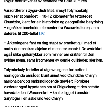
Uygur-distrikt var et av sentrene for Saka-kulturen.
Varaordfører i Uygur-distriktet, Erasyl Tolymbekuly,
opplyser at området – 10-12 kilometer fra tettstedet
Chundzha, kjent for sin historiske og geografiske betydning
– også kan inneholde elementer fra Wusun-kulturen, som
dateres til 200-tallet
f.Kr
.
– Arkeologene fant en ring støpt av smeltet gull med et
motiv der man kan skjelne et menneskeansikt. De avdekket
også ulike gullsmykker som minner om drakten til Den
gyldne mann, samt fragmenter av gamle gullkjeder, sier han.
Tolymbekuly forteller at utgravningene fortsetter i
nærliggende områder, blant annet ved Chundzha, Charyn
nasjonalpark og omkringliggende gravfelt. Forskere
vurderer også hypotesen om at Chigucheng – den antatte
hovedstaden i Wusun-riket – kan ha ligget i området
Sarytogai, i en askelund ved Charyn.