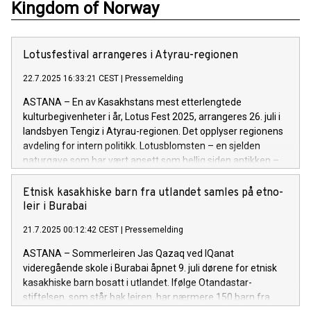
Kingdom of Norway
Lotusfestival arrangeres i Atyrau-regionen
22.7.2025 16:33:21 CEST
|
Pressemelding
ASTANA – En av Kasakhstans mest etterlengtede
kulturbegivenheter i år, Lotus Fest 2025, arrangeres 26. juli i
landsbyen Tengiz i Atyrau-regionen. Det opplyser regionens
avdeling for intern politikk. Lotusblomsten – en sjelden
naturgave som har vært ansett som hellig siden antikken –
tiltrekker seg turister både med sin slående skjønnhet og sin
sjeldenhet. Ville lotusblomster vokser kun noen få steder i
Etnisk kasakhiske barn fra utlandet samles på etno-
verden, og blomsten er i ferd med å bli et symbol for Atyraus
leir i Burabai
turistprofil. I Kurmangazy-distriktet dekker lotusmarkene
21.7.2025 00:12:42 CEST
|
Pressemelding
mellom åtte og ti hektar. Enkelte stengler blir opptil 1,5 til 2
meter høye, og bladene kan ha en diameter på opptil 60
ASTANA – Sommerleiren Jas Qazaq ved IQanat
centimeter. Festivalen byr på et variert kulturprogram, med
videregående skole i Burabai åpnet 9. juli dørene for etnisk
konkurranser i Qazaq Kuresi (nasjonal bryting), alyptar saiysy
kasakhiske barn bosatt i utlandet. Ifølge Otandastar-
(sterkmannskonkurranse), bueskyting, armbryting, assyk atu
stiftelsen, som står bak leiren, har nærmere 150 barn fra
(tradisjonell kastlek) og tautrekking. Besøkende får også