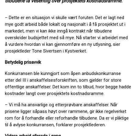
tilbudene lå vesentlig over prosjektets kostnadsramme.
– Dette er en situasjon vi skulle vært foruten. Det er lagt ned
mye godt arbeid både lokalt og nasjonalt i å få prosjektet ut i
markedet, men vi kan ikke inngå kontrakt når tilbudene
overskrider budsjettet med så mye. Nå starter vi arbeidet med
å vurdere hvordan vi kan gjennomføre en ny utlysning, sier
prosjektleder Tone Sivertsen i Kystverket.
Betydelig prisavvik
Konkurransen ble kunngjort som åpen anbudskonkurranse
etter del III i anskaffelsesforskriften, som gjelder for store
offentlige anskaffelser. Det kom inn to tilbud, hvor begge hadde
kostnader langt over prosjektets kostnadsramme.
– Vi må ha ansvarlige og etterprøvbare anskaffelser. Når
prisene ligger såpass høyt over rammene, gir ikke regelverket
rom for å forhandle eller reforhandle tilbudene. Da er vi pliktige
til å avlyse konkurransen, forklarer prosjektlederen.