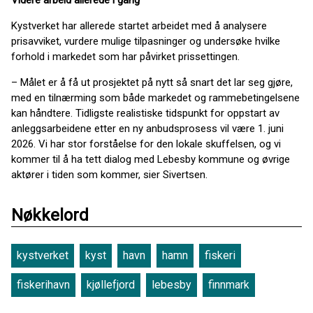
Videre arbeid allerede i gang
Kystverket har allerede startet arbeidet med å analysere
prisavviket, vurdere mulige tilpasninger og undersøke hvilke
forhold i markedet som har påvirket prissettingen.
– Målet er å få ut prosjektet på nytt så snart det lar seg gjøre,
med en tilnærming som både markedet og rammebetingelsene
kan håndtere. Tidligste realistiske tidspunkt for oppstart av
anleggsarbeidene etter en ny anbudsprosess vil være 1. juni
2026. Vi har stor forståelse for den lokale skuffelsen, og vi
kommer til å ha tett dialog med Lebesby kommune og øvrige
aktører i tiden som kommer, sier Sivertsen.
Nøkkelord
kystverket
kyst
havn
hamn
fiskeri
fiskerihavn
kjøllefjord
lebesby
finnmark