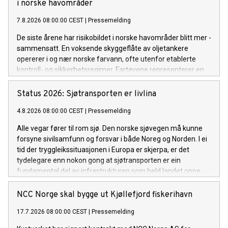
i ­norske ­havområder
7.8.2026 08:00:00 CEST
|
Pressemelding
De siste årene har risikobildet i norske havområder blitt mer ­
sammensatt. En voksende skyggeflåte av oljetankere
opererer i og nær norske farvann, ofte utenfor etablerte
kontroll- og sikkerhets­regimer. Fartøyene representerer en
forhøyet risiko som utfordrer sikkerheten og miljøet i
europeiske farvann. Dette er en ny normal som vi må
Status 2026: Sjøtransporten er livlina
tilpasse oss og som vi følger nøye med på utviklingen av.
4.8.2026 08:00:00 CEST
|
Pressemelding
Alle vegar fører til rom sjø. Den norske sjøvegen må kunne
forsyne sivilsamfunn og forsvar i både Noreg og Norden. I ei
tid der tryggleikssituasjonen i Europa er skjerpa, er det
tydelegare enn nokon gong at sjøtransporten er ein
fundamental del av infrastrukturen som held landet oppe.
Det gjeld i fredstid, i kriser og om det verste skulle skje.
NCC Norge skal bygge ut Kjøllefjord fiskerihavn
17.7.2026 08:00:00 CEST
|
Pressemelding