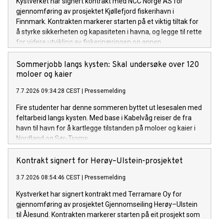
Kystverket har signert kontrakt med NCC Norge AS for
gjennomføring av prosjektet Kjøllefjord fiskerihavn i
Finnmark. Kontrakten markerer starten på et viktig tiltak for
å styrke sikkerheten og kapasiteten i havna, og legge til rette
for videre utvikling av fiskerinæringen og annen
næringsaktivitet i området.
Sommerjobb langs kysten: Skal undersøke over 120
moloer og kaier
7.7.2026 09:34:28 CEST
|
Pressemelding
Fire studenter har denne sommeren byttet ut lesesalen med
feltarbeid langs kysten. Med base i Kabelvåg reiser de fra
havn til havn for å kartlegge tilstanden på moloer og kaier i
Nordland og Sør-Troms.
Kontrakt signert for Herøy–Ulstein-prosjektet
3.7.2026 08:54:46 CEST
|
Pressemelding
Kystverket har signert kontrakt med Terramare Oy for
gjennomføring av prosjektet Gjennomseiling Herøy–Ulstein
til Ålesund. Kontrakten markerer starten på eit prosjekt som