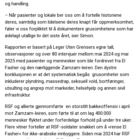
og handling.
– Når pasienter og lokale ber oss om å fortelle historiene
deres, samtidig som lidelsene deres knapt får oppmerksomhet,
føler vi oss forpliktet til å dokumentere grusomhetene som har
ødelagt utallige liv det siste året, sier Simon.
Rapporten er basert på Leger Uten Grensers egne tall,
observasjoner og over 80 intervjuer mellom mai 2024 og mai
2025 med pasienter og mennesker som ble fordrevet fra El
Fasher og den nærliggende Zamzam-leiren. Den dystre
konklusjonen er at det systematisk begås grusomheter som
inkluderer plyndring, massedrap, seksuell vold, bortføringer,
utsulting og angrep mot markeder, helsehjelp og annen sivil
infrastruktur.
RSF og allierte gjennomførte en storstilt bakkeoffensiv i april
mot Zamzam-leiren, som førte til at om lag 400.000
mennesker flyktet under forferdelige forhold på under tre uker.
Flere vitner forteller at RSF-soldater snakket om å «rense El
Fasher» for ikke-arabiske innbyggere. Siden mai 2024 har RSF