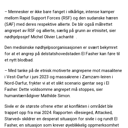
– Mennesker er ikke bare fanget i vilkårlige, intense kamper
mellom Rapid Support Forces (RSF) og den sudanske hæren
(SAF) med deres respektive allierte. De blir også målrettet
angrepet av RSF og allierte, særlig på grunn av etnisitet, sier
nødhjelpssjef Michel Olivier Lacharité .
Den medisinske nødhjelpsorganisasjonen er svært bekymret
for at et angrep på delstatshovedstaden El Fasher kan føre til
et nytt blodbad.
– Med tanke på de etnisk motiverte angrepene mot masalitene
i Vest-Darfur i juni 2023 og massakrene i Zamzam-leiren i
Nord-Darfur, frykter vi at et slikt scenario gjentar seg i El
Fasher. Dette voldsomme angrepet må stoppes, sier
humanitærrådgiver Mathilde Simon.
Sivile er de største ofrene etter at konflikten i området ble
trappet opp fra mai 2024. Rapporten «Besieged, Attacked,
Starved» skildrer en desperat situasjon for sivile i og rundt El
Fasher, en situasjon som krever øyeblikkelig oppmerksomhet