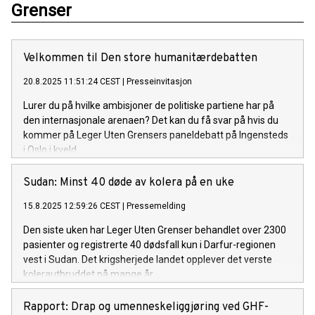
Grenser
Velkommen til Den store humanitærdebatten
20.8.2025 11:51:24 CEST
|
Presseinvitasjon
Lurer du på hvilke ambisjoner de politiske partiene har på
den internasjonale arenaen? Det kan du få svar på hvis du
kommer på Leger Uten Grensers paneldebatt på Ingensteds
i Oslo i kveld.
Sudan: Minst 40 døde av kolera på en uke
15.8.2025 12:59:26 CEST
|
Pressemelding
Den siste uken har Leger Uten Grenser behandlet over 2300
pasienter og registrerte 40 dødsfall kun i Darfur-regionen
vest i Sudan. Det krigsherjede landet opplever det verste
kolerautbruddet på mange år.
Rapport: Drap og umenneskeliggjøring ved GHF-