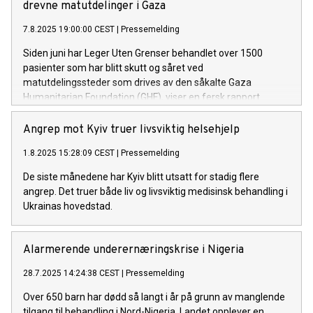
drevne matutdelinger i Gaza
7.8.2025 19:00:00 CEST
|
Pressemelding
Siden juni har Leger Uten Grenser behandlet over 1500
pasienter som har blitt skutt og såret ved
matutdelingssteder som drives av den såkalte Gaza
Humanitarian Foundation (GHF), viser en fersk rapport.
Angrep mot Kyiv truer livsviktig helsehjelp
1.8.2025 15:28:09 CEST
|
Pressemelding
De siste månedene har Kyiv blitt utsatt for stadig flere
angrep. Det truer både liv og livsviktig medisinsk behandling i
Ukrainas hovedstad.
Alarmerende underernæringskrise i Nigeria
28.7.2025 14:24:38 CEST
|
Pressemelding
Over 650 barn har dødd så langt i år på grunn av manglende
tilgang til behandling i Nord-Nigeria. Landet opplever en