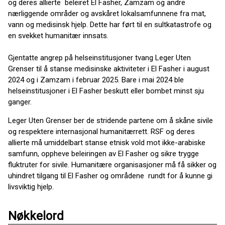
og deres allierte beleiret El Fasher, Zamzam og andre
nærliggende områder og avskåret lokalsamfunnene fra mat,
vann og medisinsk hjelp. Dette har ført til en sultkatastrofe og
en svekket humanitær innsats.
Gjentatte angrep på helseinstitusjoner tvang Leger Uten
Grenser til å stanse medisinske aktiviteter i El Fasher i august
2024 og i Zamzam i februar 2025. Bare i mai 2024 ble
helseinstitusjoner i El Fasher beskutt eller bombet minst sju
ganger.
Leger Uten Grenser ber de stridende partene om å skåne sivile
og respektere internasjonal humanitærrett. RSF og deres
allierte må umiddelbart stanse etnisk vold mot ikke-arabiske
samfunn, oppheve beleiringen av El Fasher og sikre trygge
fluktruter for sivile. Humanitære organisasjoner må få sikker og
uhindret tilgang til El Fasher og områdene rundt for å kunne gi
livsviktig hjelp.
Nøkkelord