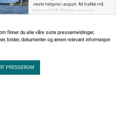
neste helgene i august. All trafikk må
kjøre om E18. Statens vegvesen
oppfordrer trafikantene til å unngå de
mest trafikkerte tidspunktene.
rom finner du alle våre siste pressemeldinger,
er, bilder, dokumenter og annen relevant informasjon
RT PRESSEROM