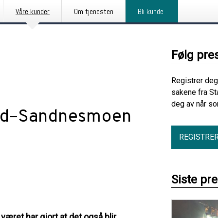
Våre kunder
Om tjenesten
Bli kunde
Følg pre
Registrer deg
sakene fra St
deg av når so
rud–Sandnesmoen
REGISTRE
Siste pr
været har gjort at det også blir