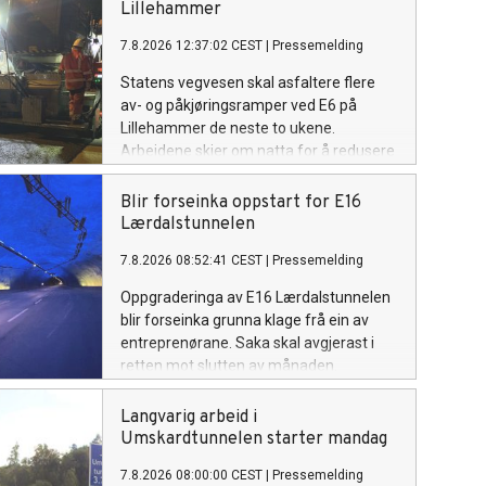
Lillehammer
7.8.2026 12:37:02 CEST
|
Pressemelding
Statens vegvesen skal asfaltere flere
av- og påkjøringsramper ved E6 på
Lillehammer de neste to ukene.
Arbeidene skjer om natta for å redusere
ulempene for trafikantene.
Blir forseinka oppstart for E16
Lærdalstunnelen
7.8.2026 08:52:41 CEST
|
Pressemelding
Oppgraderinga av E16 Lærdalstunnelen
blir forseinka grunna klage frå ein av
entreprenørane. Saka skal avgjerast i
retten mot slutten av månaden.
Langvarig arbeid i
Umskardtunnelen starter mandag
7.8.2026 08:00:00 CEST
|
Pressemelding