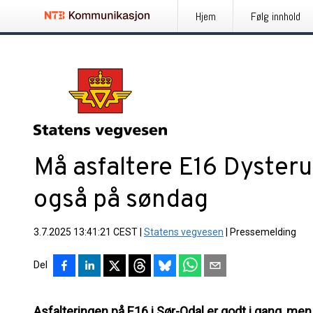
Hjem
Følg innhold
Må asfaltere E16 Dyste
også på søndag
3.7.2025 13:41:21 CEST
|
Statens vegvesen
|
Pressemelding
Del
Asfalteringen på E16 i Sør-Odal er godt i gang, men 