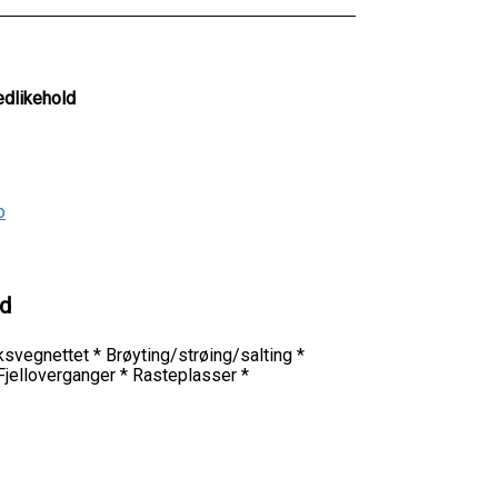
edlikehold
o
ld
riksvegnettet * Brøyting/strøing/salting *
 Fjelloverganger * Rasteplasser *