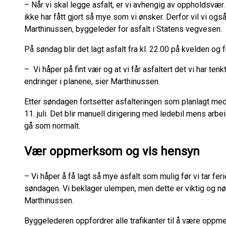
– Når vi skal legge asfalt, er vi avhengig av oppholdsvær
ikke har fått gjort så mye som vi ønsker. Derfor vil vi også
Marthinussen, byggeleder for asfalt i Statens vegvesen.
På søndag blir det lagt asfalt fra kl. 22.00 på kvelden og
– Vi håper på fint vær og at vi får asfaltert det vi har ten
endringer i planene, sier Marthinussen.
Etter søndagen fortsetter asfalteringen som planlagt med a
11. juli. Det blir manuell dirigering med ledebil mens arbe
gå som normalt.
Vær oppmerksom og vis hensyn
– Vi håper å få lagt så mye asfalt som mulig før vi tar fe
søndagen. Vi beklager ulempen, men dette er viktig og nø
Marthinussen.
Byggelederen oppfordrer alle trafikanter til å være oppm