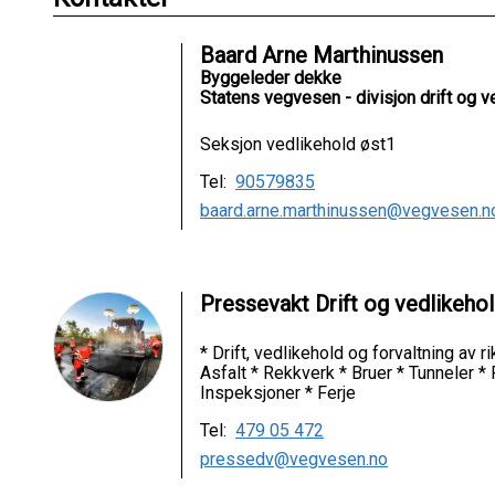
Baard Arne Marthinussen
Byggeleder dekke
Statens vegvesen - divisjon drift og v
Seksjon vedlikehold øst1
Tel:
90579835
baard.arne.marthinussen@vegvesen.n
Pressevakt Drift og vedlikeho
* Drift, vedlikehold og forvaltning av 
Asfalt * Rekkverk * Bruer * Tunneler *
Inspeksjoner * Ferje
Tel:
479 05 472
pressedv@vegvesen.no