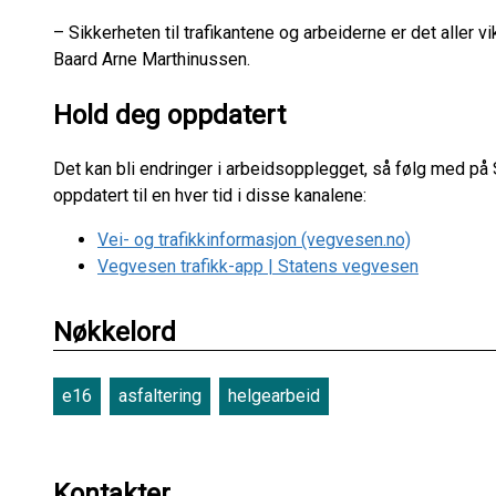
– Sikkerheten til trafikantene og arbeiderne er det aller v
Baard Arne Marthinussen.
Hold deg oppdatert
Det kan bli endringer i arbeidsopplegget, så følg med på
oppdatert til en hver tid i disse kanalene:
Vei- og trafikkinformasjon (vegvesen.no)
Vegvesen trafikk-app | Statens vegvesen
Nøkkelord
e16
asfaltering
helgearbeid
Kontakter