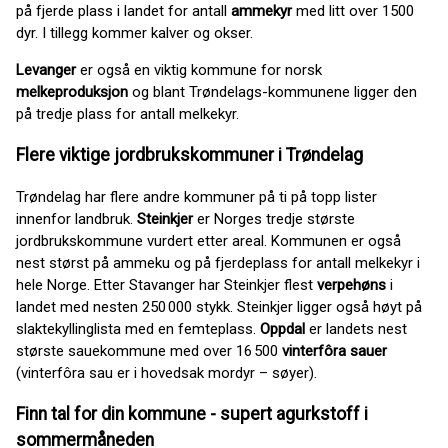
på fjerde plass i landet for antall
ammekyr
med litt over 1500
dyr. I tillegg kommer kalver og okser.
Levanger
er også en viktig kommune for norsk
melkeproduksjon
og blant Trøndelags-kommunene ligger den
på tredje plass for antall melkekyr.
Flere viktige jordbrukskommuner i Trøndelag
Trøndelag har flere andre kommuner på ti på topp lister
innenfor landbruk.
Steinkjer
er Norges tredje største
jordbrukskommune vurdert etter areal. Kommunen er også
nest størst på ammeku og på fjerdeplass for antall melkekyr i
hele Norge. Etter Stavanger har Steinkjer flest
verpehøns
i
landet med nesten 250 000 stykk. Steinkjer ligger også høyt på
slaktekyllinglista med en femteplass.
Oppdal
er landets nest
største sauekommune med over 16 500
vinterfôra sauer
(vinterfôra sau er i hovedsak mordyr – søyer).
Finn tal for din kommune - supert agurkstoff i
sommermåneden