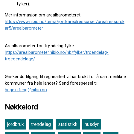
fylker).
Mer informasjon om arealbarometeret:
https://www.nibio.no/tema/jord/arealressurser/arealressurskart-
ar5/arealbarometer
Arealbarometer for Trøndelag fylke:
https://arealbarometer.nibio.no/nb/fylker/troendelag-
troeoendelage/
Ønsker du tilgang til regnearket vi har brukt for å sammenlikne
kommuner fra hele landet? Send forespørsel til:
hege.ulfeng@nibio.no
Nøkkelord
jordbruk
trøndelag
statistikk
husdyr