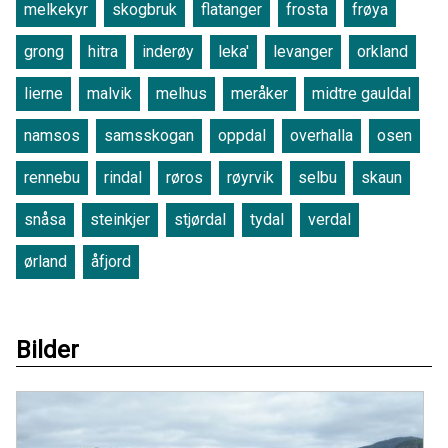
melkekyr
skogbruk
flatanger
frosta
frøya
grong
hitra
inderøy
leka'
levanger
orkland
lierne
malvik
melhus
meråker
midtre gauldal
namsos
samsskogan
oppdal
overhalla
osen
rennebu
rindal
røros
røyrvik
selbu
skaun
snåsa
steinkjer
stjørdal
tydal
verdal
ørland
åfjord
Bilder