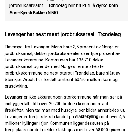
jordbruksarealet i Trøndelag blir brukt til å dyrke korn.
Anne Kjersti Bakken
NIBIO
Levanger har nest mest jordbruksareal i Trøndelag
Eksempel fra
Levanger
: Mens bare 3,5 prosent av Norge er
jordbruksareal, dekker jordbruksarealer over tjue prosent av
Levanger kommune. Kommunen har 136 710 dekar
jordbruksareal og er dermed Norges femte største
jordbrukskommune og nest størst i Trøndelag, bare slått av
Steinkjer. Arealet er fordelt omtrent 50/50 mellom korn og
grasdyrking.
Levanger
er ikke akkurat noen storkommune når man ser på
innbyggertall - litt over 20 700 bodde i kommunen ved
årsskiftet. Men tar man med husdyra, ser bildet annerledes ut.
Levanger er tredje størst i landet på
slaktekylling
med over 4,5
millioner kyllinger i fjor. Kommunen ligger dessuten på
tredjeplass når det gjelder slaktegris med over 68 000
griser
og