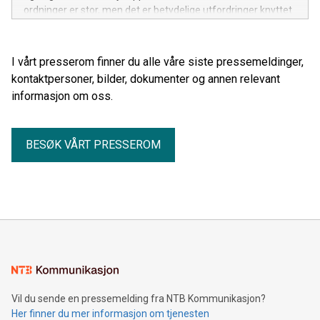
ordninger er stor, men det er betydelige utfordringer knyttet
til teknologi, økonomi og markedets modenhet.
I vårt presserom finner du alle våre siste pressemeldinger,
kontaktpersoner, bilder, dokumenter og annen relevant
informasjon om oss.
BESØK VÅRT PRESSEROM
Vil du sende en pressemelding fra NTB Kommunikasjon?
Her finner du mer informasjon om tjenesten